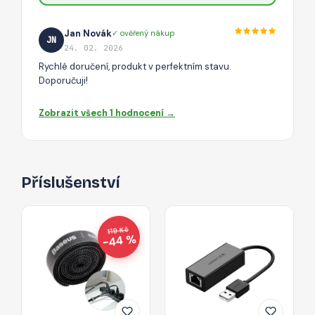
Jan Novák
✓ ověřený nákup
JN
24. 02. 2026
Rychlé doručení, produkt v perfektním stavu.
Doporučuji!
Zobrazit všech 1 hodnocení →
Příslušenství
119 Kč
−44 %