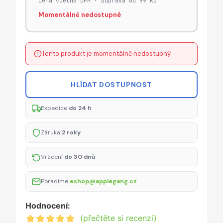
Cena včetně DPH · doprava od 99 Kč
Momentálně nedostupné
Tento produkt je momentálně nedostupný.
HLÍDAT DOSTUPNOST
Expedice
do 24 h
Záruka
2 roky
Vrácení
do 30 dnů
Poradíme
eshop@applegang.cz
Hodnocení:
(přečtěte si recenzi)