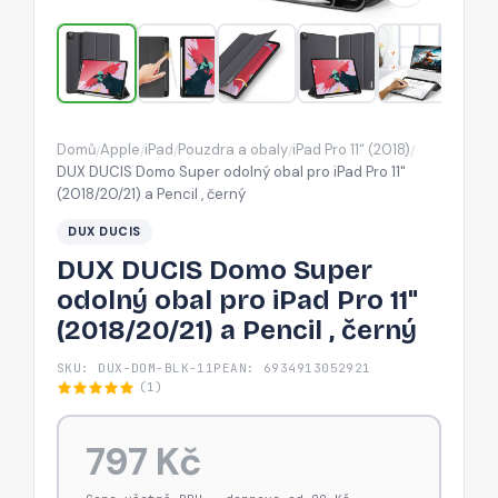
pro
iPad
Pro
11"
(2018/20/21)
Domů
Apple
iPad
Pouzdra a obaly
iPad Pro 11“ (2018)
/
/
/
/
/
a
DUX DUCIS Domo Super odolný obal pro iPad Pro 11"
Pencil
(2018/20/21) a Pencil , černý
,
DUX DUCIS
černý
DUX DUCIS Domo Super
odolný obal pro iPad Pro 11"
(2018/20/21) a Pencil , černý
SKU: DUX-DOM-BLK-11P
EAN: 6934913052921
(1)
797 Kč