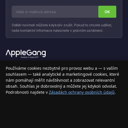
Odběr novinek můžete kdykoliv zrušit. Pokud to chcete udělat,
naše kontaktní informace naleznete v právním oznámení.
Váš specializovaný obchod s Apple produkty, příslušenstvím a
Používáme cookies nezbytné pro provoz webu a — s vaším
elektronikou. Nakupujte bezpečně a s jistotou.
souhlasem — také analytické a marketingové cookies, které
nám pomáhají měřit návštěvnost a zobrazovat relevantní
INFORMACE
obsah. Souhlas je dobrovolný a můžete jej kdykoli odvolat.
Podrobnosti najdete v
Zásadách ochrany osobních údajů
.
Doprava a doručení
Způsoby platby
Obchodní podmínky
Ochrana osobních údajů
Vrácení zboží a reklamace