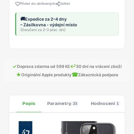
Přidat do oblíbených
Sdílet
🚚
Expedice za 2–4 dny
– Zásilkovna - výdejní místo
(Doručení za 2–3 prac. dní)
✓
↩
Doprava zdarma od 599 Kč
30 dní na vrácení zboží
★
☎
Originální Apple produkty
Zákaznická podpora
Popis
Parametry
Hodnocení
23
1