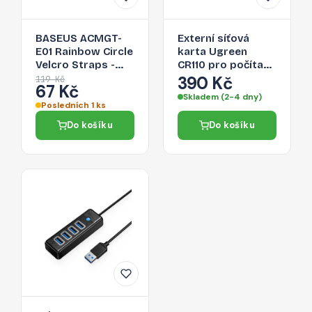
BASEUS ACMGT-
Externí síťová
E01 Rainbow Circle
karta Ugreen
Velcro Straps -
CR110 pro počítač
páska na suchý zip
a chytrý telefon -
390 Kč
119 Kč
67 Kč
pro organizaci
černá
Skladem (2-4 dny)
kabelů, 1m, černá
Posledních 1 ks
Do košíku
Do košíku