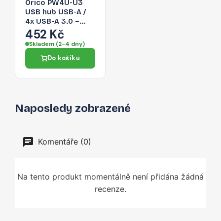
Orico PW4U-U3
USB hub USB-A /
4x USB-A 3.0 –
černá
452 Kč
Skladem (2-4 dny)
Do košíku
Naposledy zobrazené
Komentáře (0)
Na tento produkt momentálně není přidána žádná
recenze.