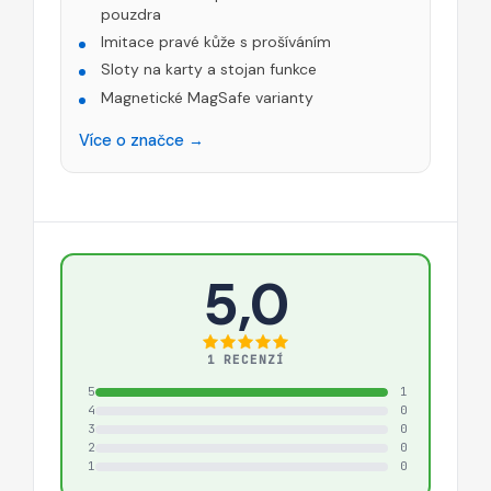
pouzdra
Imitace pravé kůže s prošíváním
Sloty na karty a stojan funkce
Magnetické MagSafe varianty
Více o značce →
5,0
1 RECENZÍ
5
1
4
0
3
0
2
0
1
0