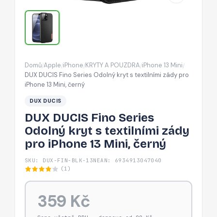
s
textilními
zády
pro
iPhone
Domů
Apple
iPhone
KRYTY A POUZDRA
iPhone 13 Mini
/
/
/
/
/
13
DUX DUCIS Fino Series Odolný kryt s textilními zády pro
Mini,
iPhone 13 Mini, černý
černý
DUX DUCIS
DUX DUCIS Fino Series
Odolný kryt s textilními zády
pro iPhone 13 Mini, černý
SKU: DUX-FIN-BLK-13N
EAN: 6934913047040
(1)
359 Kč