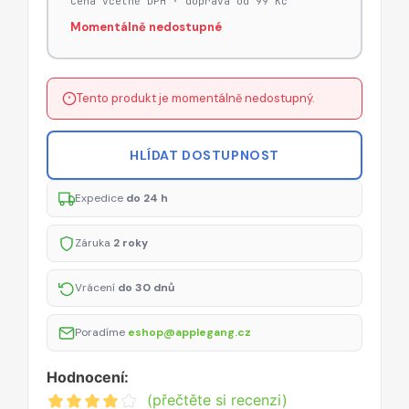
Cena včetně DPH · doprava od 99 Kč
Momentálně nedostupné
Tento produkt je momentálně nedostupný.
HLÍDAT DOSTUPNOST
Expedice
do 24 h
Záruka
2 roky
Vrácení
do 30 dnů
Poradíme
eshop@applegang.cz
Hodnocení:
(přečtěte si recenzi)