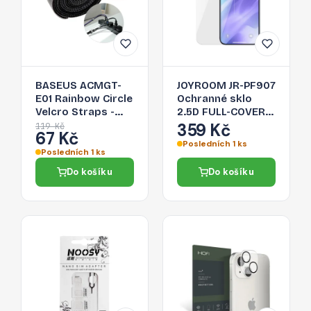
BASEUS ACMGT-
JOYROOM JR-PF907
E01 Rainbow Circle
Ochranné sklo
Velcro Straps -
2.5D FULL-COVER
páska na suchý zip
0.33mm pro
359 Kč
119 Kč
67 Kč
pro organizaci
iPhone 13 Mini, čiré
Posledních 1 ks
kabelů, 1m, černá
Posledních 1 ks
Do košíku
Do košíku