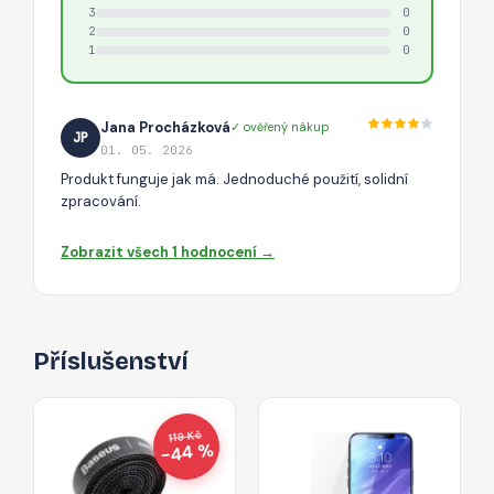
3
0
2
0
1
0
Jana Procházková
✓ ověřený nákup
JP
01. 05. 2026
Produkt funguje jak má. Jednoduché použití, solidní
zpracování.
Zobrazit všech 1 hodnocení →
Příslušenství
119 Kč
−44 %