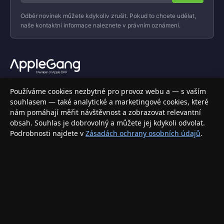
Odběr novinek můžete kdykoliv zrušit. Pokud to chcete udělat,
naše kontaktní informace naleznete v právním oznámení.
Váš specializovaný obchod s Apple produkty, příslušenstvím a
Používáme cookies nezbytné pro provoz webu a — s vaším
elektronikou. Nakupujte bezpečně a s jistotou.
souhlasem — také analytické a marketingové cookies, které
nám pomáhají měřit návštěvnost a zobrazovat relevantní
INFORMACE
obsah. Souhlas je dobrovolný a můžete jej kdykoli odvolat.
Podrobnosti najdete v
Zásadách ochrany osobních údajů
.
Doprava a doručení
Způsoby platby
Obchodní podmínky
Ochrana osobních údajů
Vrácení zboží a reklamace
KONTAKT