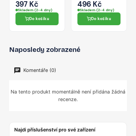
se čtečkou SD a
pro iPhone 13 mini
397 Kč
496 Kč
microSD karet 0,3
- stříbrná
Skladem (2-4 dny)
Skladem (2-4 dny)
m – černý
Do košíku
Do košíku
Naposledy zobrazené
Komentáře (0)
Na tento produkt momentálně není přidána žádná
recenze.
Najdi příslušenství pro své zařízení