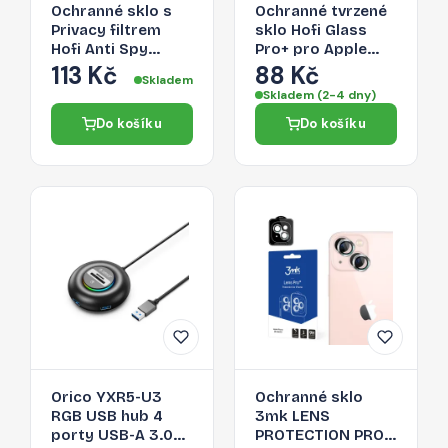
Ochranné sklo s
Ochranné tvrzené
Privacy filtrem
sklo Hofi Glass
Hofi Anti Spy
Pro+ pro Apple
Glass Pro+ pro
iPhone 13 mini –
113 Kč
88 Kč
Skladem
Apple iPhone 13
černé
Skladem (2-4 dny)
mini
Do košíku
Do košíku
Orico YXR5-U3
Ochranné sklo
RGB USB hub 4
3mk LENS
porty USB-A 3.0
PROTECTION PRO