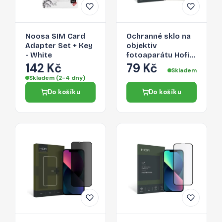
Noosa SIM Card
Ochranné sklo na
Adapter Set + Key
objektiv
- White
fotoaparátu Hofi
Cam Pro+ Apple
142 Kč
79 Kč
Skladem
iPhone 13 mini/13 -
Skladem (2-4 dny)
čiré
Do košíku
Do košíku