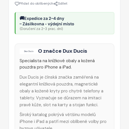
Přidat do oblíbených
Sdílet
🚚
Expedice za 2–4 dny
– Zásilkovna - výdejní místo
(Doručení za 2–3 prac. dní)
O značce Dux Ducis
Specialista na knížkové obaly a kožená
pouzdra pro iPhone a iPad.
Dux Ducis je čínská značka zaměřená na
elegantní knížková pouzdra, magnetické
obaly a kožené kryty pro chytré telefony a
tablety. Vyznačuje se důrazem na imitaci
pravé kůže, slot na karty a stojan funkci.
Široký katalog pokrývá většinu modelů
iPhone i iPad a patří mezi oblíbené volby pro
byznys uživatele.