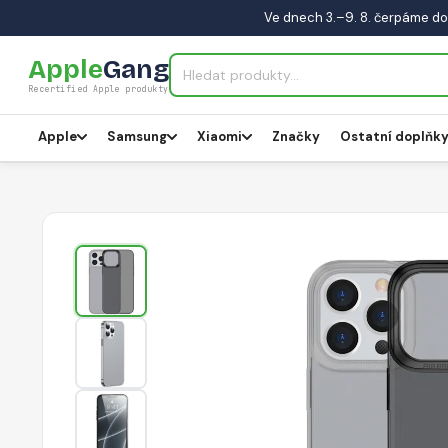
Ve dnech 3.–9. 8. čerpáme do
Apple
Gang
Recertified Apple produkty
Apple
Samsung
Xiaomi
Značky
Ostatní doplňk