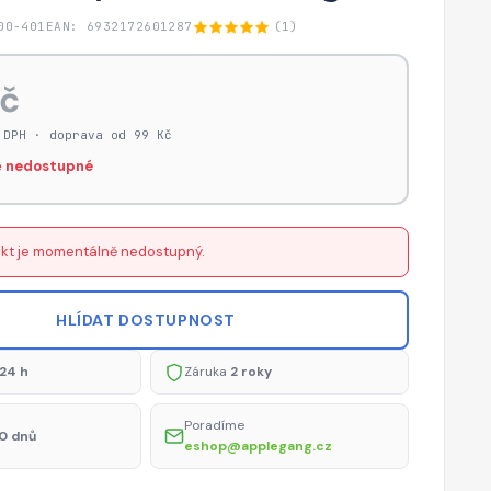
00-401
EAN: 6932172601287
(1)
Kč
 DPH · doprava od 99 Kč
 nedostupné
kt je momentálně nedostupný.
HLÍDAT DOSTUPNOST
24 h
Záruka
2 roky
Poradíme
0 dnů
eshop@applegang.cz