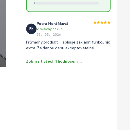
1
0
Petra Horáčková
PH
✓ ověřený nákup
03. 05. 2026
Průměrný produkt — splňuje základní funkci, nic
extra. Za danou cenu akceptovatelné.
Zobrazit všech 1 hodnocení →