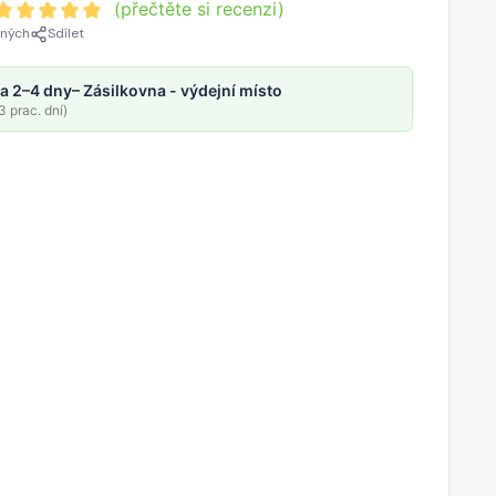
(přečtěte si recenzi)
ených
Sdílet
a 2–4 dny
– Zásilkovna - výdejní místo
 prac. dní)