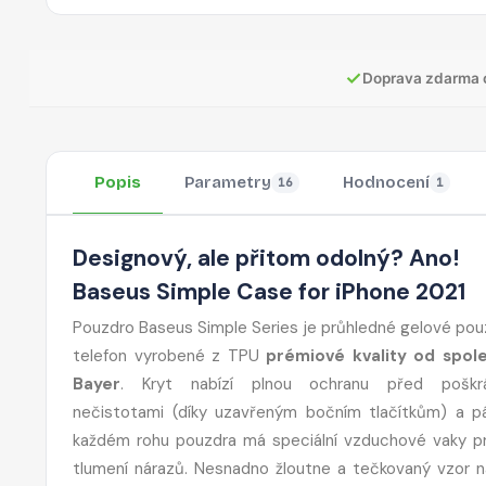
✓
Doprava zdarma 
Popis
Parametry
Hodnocení
16
1
Designový, ale přitom odolný? Ano!
Baseus Simple Case for iPhone 2021
Pouzdro Baseus Simple Series je průhledné gelové pou
telefon vyrobené z TPU
prémiové kvality od spol
Bayer
. Kryt nabízí plnou ochranu před poškrá
nečistotami (díky uzavřeným bočním tlačítkům) a p
každém rohu pouzdra má speciální vzduchové vaky pr
tlumení nárazů. Nesnadno žloutne a tečkovaný vzor n