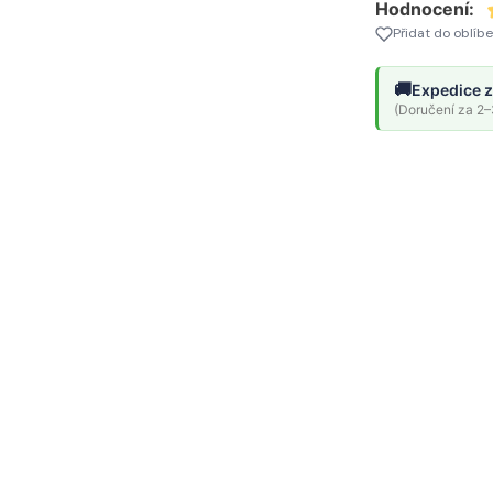
Hodnocení:
Přidat do oblíb
🚚
Expedice z
(Doručení za 2–3