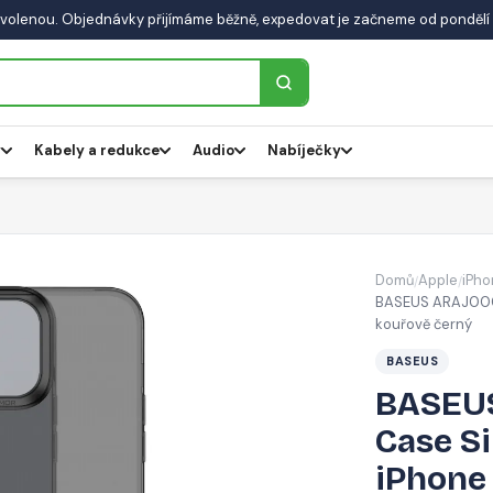
volenou. Objednávky přijímáme běžně, expedovat je začneme od pondělí 
y
Kabely a redukce
Audio
Nabíječky
Domů
Apple
iPho
/
/
BASEUS ARAJ00040
kouřově černý
BASEUS
BASEUS
Case Si
iPhone 