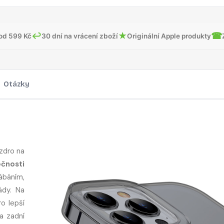
↩
★
☎
od 599 Kč
30 dní na vrácení zboží
Originální Apple produkty
Otázky
zdro na
ečnosti
báním,
ády. Na
o lepší
a zadní