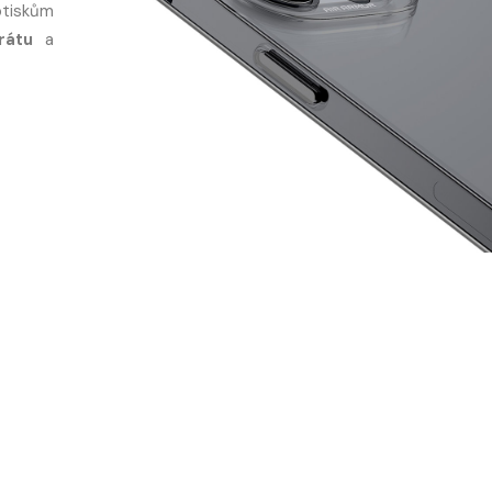
otiskům
rátu
a