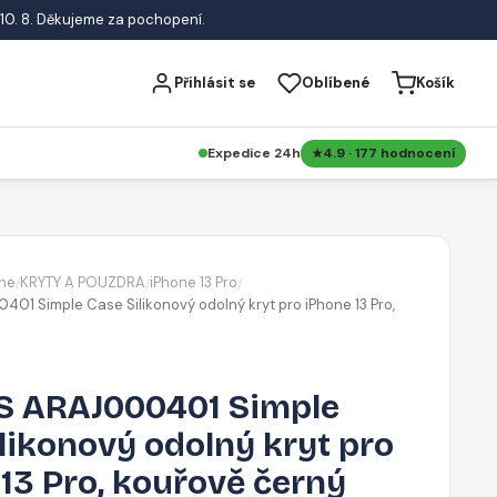
10. 8. Děkujeme za pochopení.
Přihlásit se
Oblíbené
Košík
Expedice 24h
4.9 · 177 hodnocení
ne
KRYTY A POUZDRA
iPhone 13 Pro
/
/
/
1 Simple Case Silikonový odolný kryt pro iPhone 13 Pro,
 ARAJ000401 Simple
likonový odolný kryt pro
13 Pro, kouřově černý