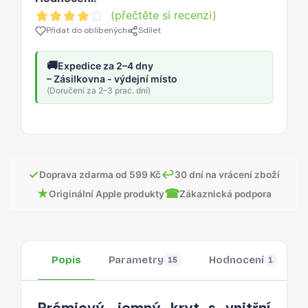
(přečtěte si recenzi)
Přidat do oblíbených
Sdílet
🚚
Expedice za 2–4 dny
– Zásilkovna - výdejní místo
(Doručení za 2–3 prac. dní)
✓
↩
Doprava zdarma od 599 Kč
30 dní na vrácení zboží
★
☎
Originální Apple produkty
Zákaznická podpora
Popis
Parametry
Hodnocení
15
1
Prémiový, jemný kryt s vnitřní