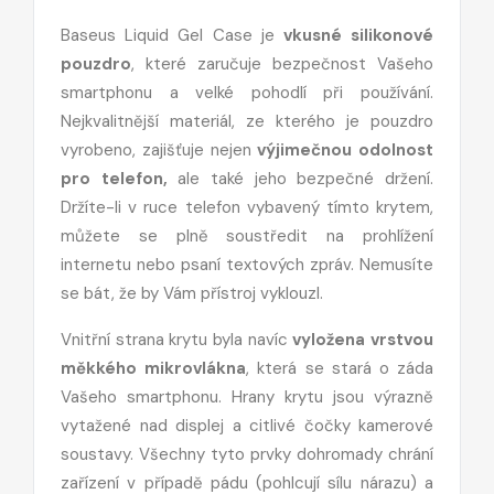
Baseus Liquid Gel Case je
vkusné silikonové
pouzdro
, které zaručuje bezpečnost Vašeho
smartphonu a velké pohodlí při používání.
Nejkvalitnější materiál, ze kterého je pouzdro
vyrobeno, zajišťuje nejen
výjimečnou odolnost
pro telefon,
ale také jeho bezpečné držení.
Držíte-li v ruce telefon vybavený tímto krytem,
můžete se plně soustředit na prohlížení
internetu nebo psaní textových zpráv. Nemusíte
se bát, že by Vám přístroj vyklouzl.
Vnitřní strana krytu byla navíc
vyložena vrstvou
měkkého mikrovlákna
, která se stará o záda
Vašeho smartphonu. Hrany krytu jsou výrazně
vytažené nad displej a citlivé čočky kamerové
soustavy. Všechny tyto prvky dohromady chrání
zařízení v případě pádu (pohlcují sílu nárazu) a