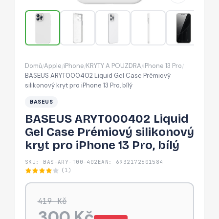
silikonový
kryt
pro
iPhone
13
Domů
Apple
iPhone
KRYTY A POUZDRA
iPhone 13 Pro
/
/
/
/
/
Pro,
BASEUS ARYT000402 Liquid Gel Case Prémiový
bílý
silikonový kryt pro iPhone 13 Pro, bílý
BASEUS
BASEUS ARYT000402 Liquid
Gel Case Prémiový silikonový
kryt pro iPhone 13 Pro, bílý
SKU: BAS-ARY-T00-402
EAN: 6932172601584
(1)
419 Kč
300 Kč