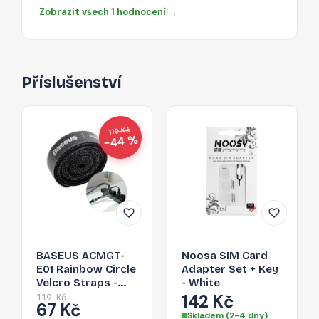
Zobrazit všech 1 hodnocení →
Příslušenství
119 Kč
−44 %
BASEUS ACMGT-
Noosa SIM Card
E01 Rainbow Circle
Adapter Set + Key
Velcro Straps -
- White
páska na suchý zip
142 Kč
119 Kč
67 Kč
pro organizaci
Skladem (2-4 dny)