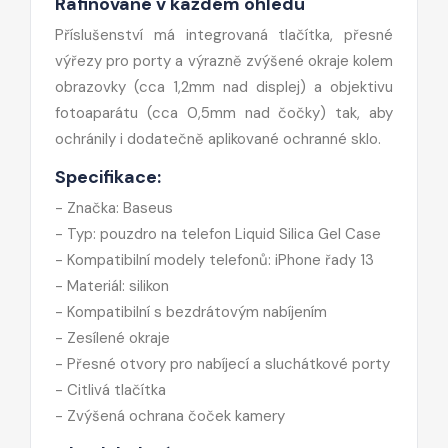
Rafinované v každém ohledu
Příslušenství má integrovaná tlačítka, přesné
výřezy pro porty a výrazně zvýšené okraje kolem
obrazovky (cca 1,2mm nad displej) a objektivu
fotoaparátu (cca 0,5mm nad čočky) tak, aby
ochránily i dodatečně aplikované ochranné sklo.
Specifikace:
- Značka: Baseus
- Typ: pouzdro na telefon Liquid Silica Gel Case
- Kompatibilní modely telefonů: iPhone řady 13
- Materiál: silikon
- Kompatibilní s bezdrátovým nabíjením
- Zesílené okraje
- Přesné otvory pro nabíjecí a sluchátkové porty
- Citlivá tlačítka
- Zvýšená ochrana čoček kamery