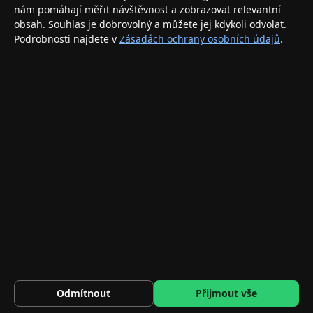
nám pomáhají měřit návštěvnost a zobrazovat relevantní
INFORMACE
obsah. Souhlas je dobrovolný a můžete jej kdykoli odvolat.
Podrobnosti najdete v
Zásadách ochrany osobních údajů
.
Doprava a doručení
Způsoby platby
Obchodní podmínky
Ochrana osobních údajů
Vrácení zboží a reklamace
KONTAKT
eshop@applegang.cz
Po–Pá: 9:00–18:00
Napište nám
© 2026 AppleGang.cz – Všechna práva vyhrazena
300 Kč
BASEUS ARYT000402 Liquid Gel Case Prémiový silikonový kryt …
HLÍDAT
Odmítnout
Přijmout vše