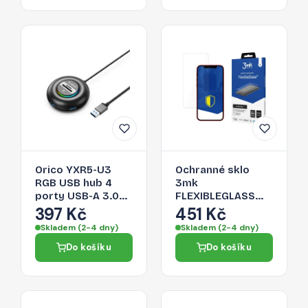
Orico YXR5-U3
Ochranné sklo
RGB USB hub 4
3mk
porty USB-A 3.0
FLEXIBLEGLASS
se čtečkou SD a
pro iPhone 13 Pro -
397 Kč
451 Kč
microSD karet 0,3
čirá
Skladem (2-4 dny)
Skladem (2-4 dny)
m – černý
Do košíku
Do košíku