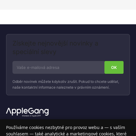
Získejte nejnovější novinky a
speciální slevy
Odběr novinek můžete kdykoliv zrušit. Pokud to chcete udělat,
naše kontaktní informace naleznete v právním oznámení.
Váš specializovaný obchod s Apple produkty, příslušenstvím a
Používáme cookies nezbytné pro provoz webu a — s vaším
elektronikou. Nakupujte bezpečně a s jistotou.
souhlasem — také analytické a marketingové cookies, které