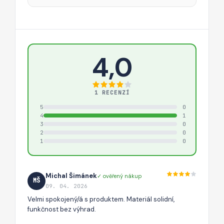
4,0
1 RECENZÍ
5
0
4
1
3
0
2
0
1
0
Michal Šimánek
✓ ověřený nákup
MŠ
09. 04. 2026
Velmi spokojený/á s produktem. Materiál solidní,
funkčnost bez výhrad.