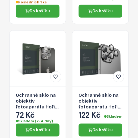
kabelů, 1m, černá
Posledních 1 ks
Do košíku
Do košíku
Ochranné sklo na
Ochranné sklo na
objektiv
objektiv
fotoaparátu Hofi
fotoaparátu Hofi
Cam Pro+ Apple
Camring Pro+
72 Kč
122 Kč
Skladem
iPhone 13 Pro/13
Apple iPhone 13
Skladem (2-4 dny)
Pro Max - čiré
Pro/13 Pro Max -
Do košíku
Do košíku
černá