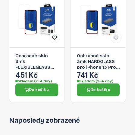
Ochranné sklo
Ochranné sklo
3mk
3mk HARDGLASS
FLEXIBLEGLASS
pro iPhone 13 Pro -
pro iPhone 13 Pro -
čirá
451 Kč
741 Kč
černá
Skladem (2-4 dny)
Skladem (2-4 dny)
Do košíku
Do košíku
Naposledy zobrazené