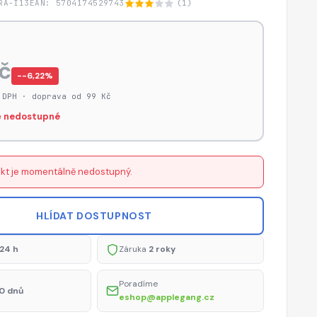
RA-I13
EAN: 5704174529743
(1)
č
−-6,22%
 DPH · doprava od 99 Kč
 nedostupné
kt je momentálně nedostupný.
HLÍDAT DOSTUPNOST
24 h
Záruka
2 roky
Poradíme
0 dnů
eshop@applegang.cz