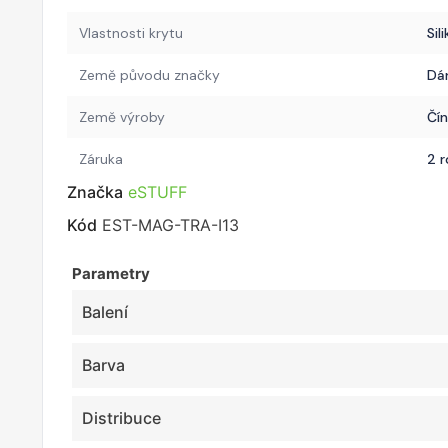
Vlastnosti krytu
Sil
Země původu značky
Dá
Země výroby
Čí
Záruka
2 r
Značka
eSTUFF
Kód
EST-MAG-TRA-I13
Parametry
Balení
Barva
Distribuce