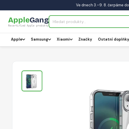
Ve dnech 3.–9. 8. čerpáme do
Apple
Gang
Recertified Apple produkty
Apple
Samsung
Xiaomi
Značky
Ostatní doplňk