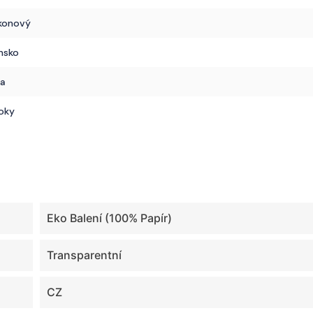
ikonový
nsko
na
oky
Eko Balení (100% Papír)
Transparentní
CZ