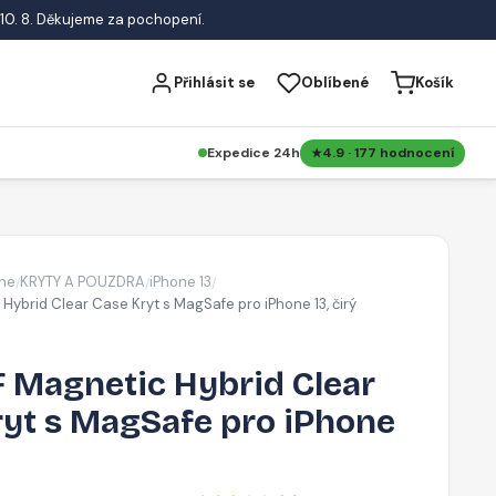
10. 8. Děkujeme za pochopení.
Přihlásit se
Oblíbené
Košík
Expedice 24h
4.9 · 177 hodnocení
ne
KRYTY A POUZDRA
iPhone 13
/
/
/
Hybrid Clear Case Kryt s MagSafe pro iPhone 13, čirý
 Magnetic Hybrid Clear
ryt s MagSafe pro iPhone