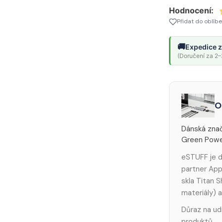
Hodnocení:
Přidat do oblíb
🚚
Expedice z
(Doručení za 2–3
O
Dánská znač
Green Power
eSTUFF je d
partner App
skla Titan 
materiály) 
Důraz na ud
produktů.