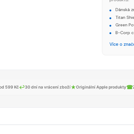
Dánská z
Titan Shi
Green Po
B-Corp c
Více o zna
↩
★
☎
od 599 Kč
30 dní na vrácení zboží
Originální Apple produkty