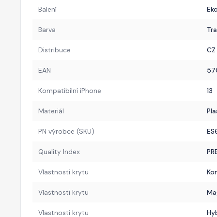
Balení
Eko
Barva
Tr
Distribuce
CZ
EAN
57
Kompatibilní iPhone
13
Materiál
Pla
PN výrobce (SKU)
ES
Quality Index
PR
Vlastnosti krytu
Ko
Vlastnosti krytu
Ma
Vlastnosti krytu
Hyb