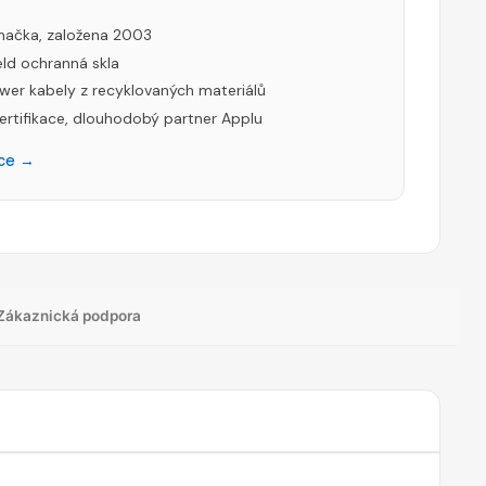
načka, založena 2003
eld ochranná skla
wer kabely z recyklovaných materiálů
ertifikace, dlouhodobý partner Applu
čce →
Zákaznická podpora