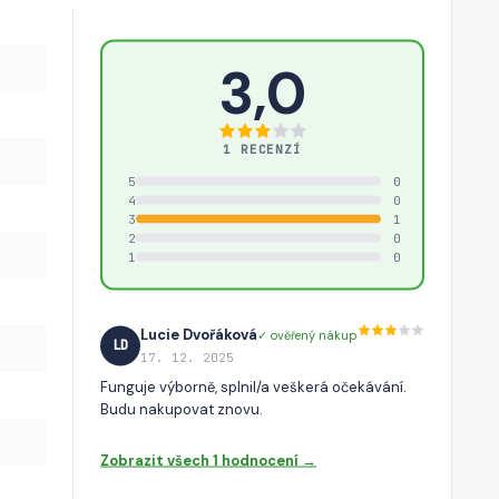
3,0
1 RECENZÍ
5
0
4
0
3
1
2
0
1
0
Lucie Dvořáková
✓ ověřený nákup
LD
17. 12. 2025
Funguje výborně, splnil/a veškerá očekávání.
Budu nakupovat znovu.
Zobrazit všech 1 hodnocení →