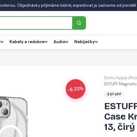
volenou. Objednávky přijímáme běžně, expedovat je začneme od pondělí 
y
Kabely a redukce
Audio
Nabíječky
Domů
Apple
iPho
/
/
ESTUFF Magnetic 
-6,22%
ESTUFF
ESTUFF
Case K
13, čirý