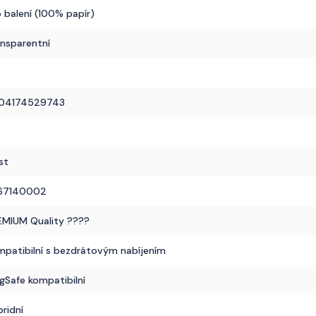
 balení (100% papír)
ansparentní
04174529743
st
67140002
EMIUM Quality ????
mpatibilní s bezdrátovým nabíjením
gSafe kompatibilní
ridní