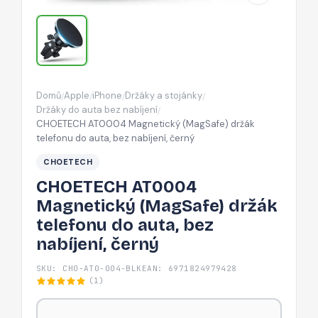
do
auta,
bez
nabíjení,
černý
Domů
Apple
iPhone
Držáky a stojánky
/
/
/
/
Držáky do auta bez nabíjení
/
CHOETECH AT0004 Magnetický (MagSafe) držák
telefonu do auta, bez nabíjení, černý
CHOETECH
CHOETECH AT0004
Magnetický (MagSafe) držák
telefonu do auta, bez
nabíjení, černý
SKU: CHO-AT0-004-BLK
EAN: 6971824979428
(1)