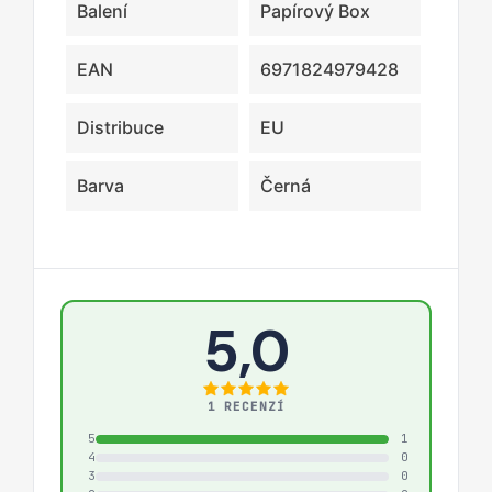
Balení
Papírový Box
EAN
6971824979428
Distribuce
EU
Barva
Černá
5,0
1 RECENZÍ
5
1
4
0
3
0