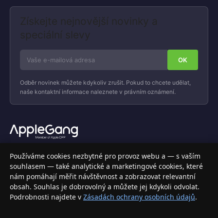
Získejte nejnovější novinky a
speciální slevy
Odběr novinek můžete kdykoliv zrušit. Pokud to chcete udělat,
naše kontaktní informace naleznete v právním oznámení.
Váš specializovaný obchod s Apple produkty, příslušenstvím a
Používáme cookies nezbytné pro provoz webu a — s vaším
elektronikou. Nakupujte bezpečně a s jistotou.
souhlasem — také analytické a marketingové cookies, které
nám pomáhají měřit návštěvnost a zobrazovat relevantní
INFORMACE
obsah. Souhlas je dobrovolný a můžete jej kdykoli odvolat.
Podrobnosti najdete v
Zásadách ochrany osobních údajů
.
Doprava a doručení
Způsoby platby