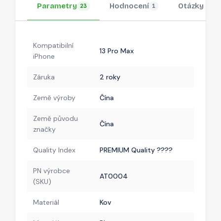
Parametry
Hodnocení
Otázky
23
1
Kompatibilní
13 Pro Max
iPhone
Záruka
2 roky
Země výroby
Čína
Země původu
Čína
značky
Quality Index
PREMIUM Quality ????
PN výrobce
AT0004
(SKU)
Materiál
Kov