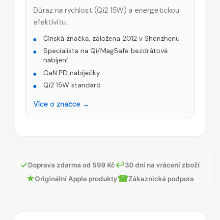
Důraz na rychlost (Qi2 15W) a energetickou
efektivitu.
Čínská značka, založena 2012 v Shenzhenu
Specialista na Qi/MagSafe bezdrátové
nabíjení
GaN PD nabíječky
Qi2 15W standard
Více o značce →
✓
↩
Doprava zdarma od 599 Kč
30 dní na vrácení zboží
★
☎
Originální Apple produkty
Zákaznická podpora