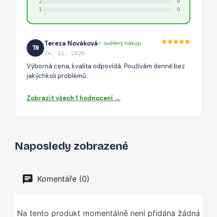
2
0
1
0
Tereza Nováková
✓ ověřený nákup
TN
24. 11. 2025
Výborná cena, kvalita odpovídá. Používám denně bez
jakýchkoli problémů.
Zobrazit všech 1 hodnocení →
Naposledy zobrazené
Komentáře (0)
Na tento produkt momentálně není přidána žádná