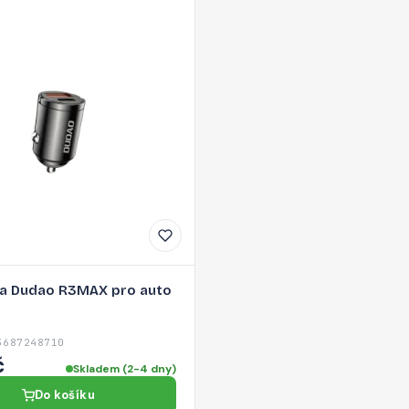
ka Dudao R3MAX pro auto
3687248710
č
Skladem (2-4 dny)
Do košíku