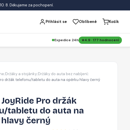
10. 8. Děkujeme za pochopení.
Přihlásit se
Oblíbené
Košík
Expedice 24h
4.9 · 177 hodnocení
ne
Držáky a stojánky
Držáky do auta bez nabíjení
/
/
/
ro držák telefonu/tabletu do auta na opěrku hlavy černý
 JoyRide Pro držák
u/tabletu do auta na
 hlavy černý