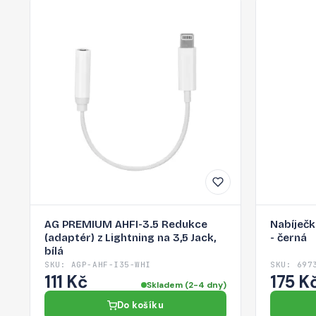
AG PREMIUM AHFI-3.5 Redukce
Nabíječ
(adaptér) z Lightning na 3,5 Jack,
- černá
bílá
SKU: AGP-AHF-I35-WHI
SKU: 697
111 Kč
175 K
Skladem (2-4 dny)
Do košíku