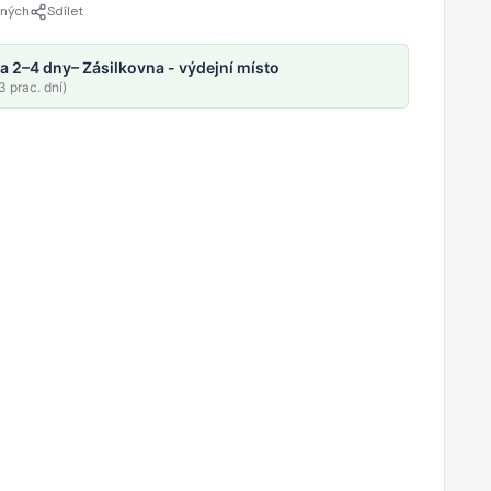
ených
Sdílet
a 2–4 dny
– Zásilkovna - výdejní místo
 prac. dní)