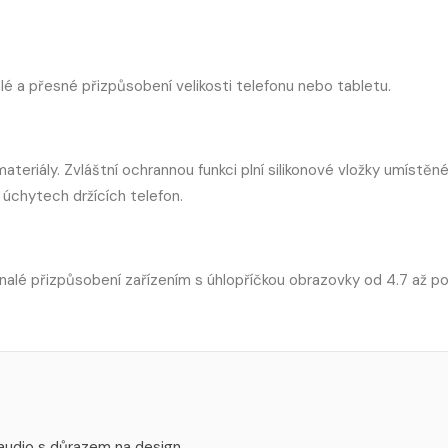
é a přesné přizpůsobení velikosti telefonu nebo tabletu.
teriály. Zvláštní ochrannou funkci plní silikonové vložky umístěné
úchytech držících telefon.
nalé přizpůsobení zařízením s úhlopříčkou obrazovky od 4.7 až po
 audio s důrazem na design.