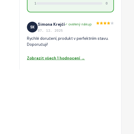
1
0
Simona Krejčí
✓ ověřený nákup
SK
07. 12. 2025
Rychlé doručení, produkt v perfektním stavu.
Doporučuji!
Zobrazit všech 1 hodnocení →