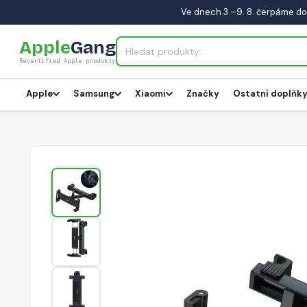
Ve dnech 3.–9. 8. čerpáme do
Apple
Gang
Recertified Apple produkty
Apple
Samsung
Xiaomi
Značky
Ostatní doplňk