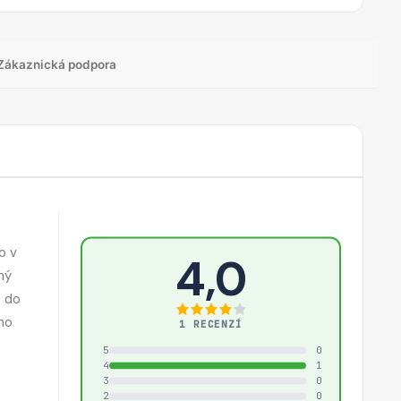
Zákaznická podpora
o v
4,0
ný
e do
ho
1 RECENZÍ
5
0
4
1
3
0
2
0