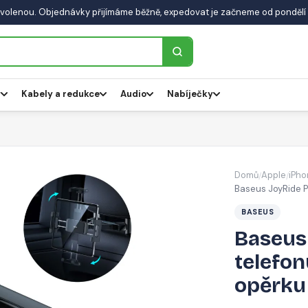
volenou. Objednávky přijímáme běžně, expedovat je začneme od pondělí 
y
Kabely a redukce
Audio
Nabíječky
Domů
Apple
iPho
/
/
Baseus JoyRide P
BASEUS
Baseus
telefon
opěrku