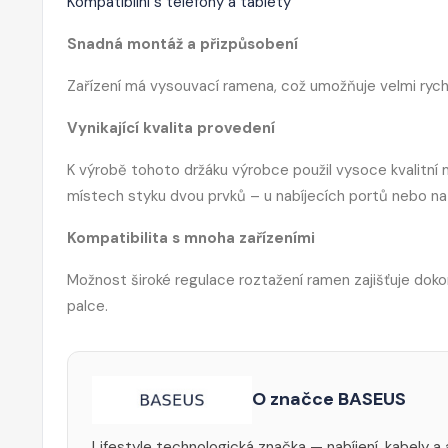
Kompatibilní s telefony a tablety
Snadná montáž a přizpůsobení
Zařízení má vysouvací ramena, což umožňuje velmi rychl
Vynikající kvalita provedení
K výrobě tohoto držáku výrobce použil vysoce kvalitní ma
místech styku dvou prvků – u nabíjecích portů nebo na 
Kompatibilita s mnoha zařízeními
Možnost široké regulace roztažení ramen zajišťuje doko
palce.
O značce BASEUS
Lifestyle technologická značka — nabíjení, kabely a