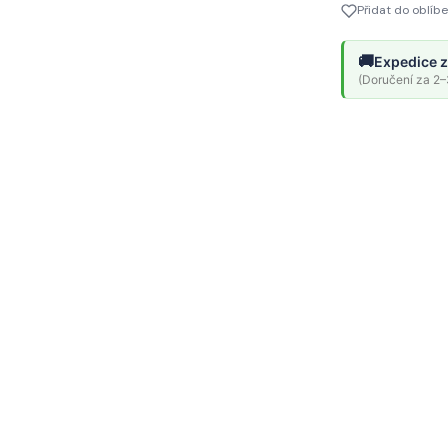
Přidat do oblíb
🚚
Expedice z
(Doručení za 2–3