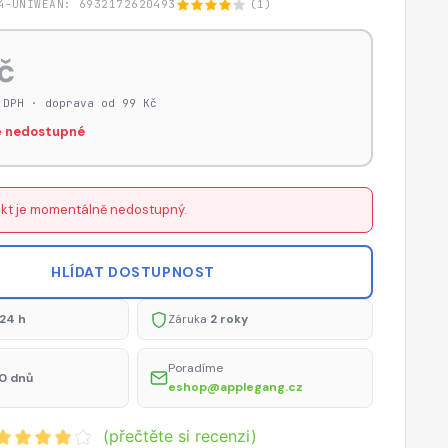
4-UNIW
EAN: 6932172620493
(1)
č
 DPH · doprava od 99 Kč
 nedostupné
kt je momentálně nedostupný.
HLÍDAT DOSTUPNOST
24 h
Záruka
2 roky
Poradíme
0 dnů
eshop@applegang.cz
(přečtěte si recenzi)