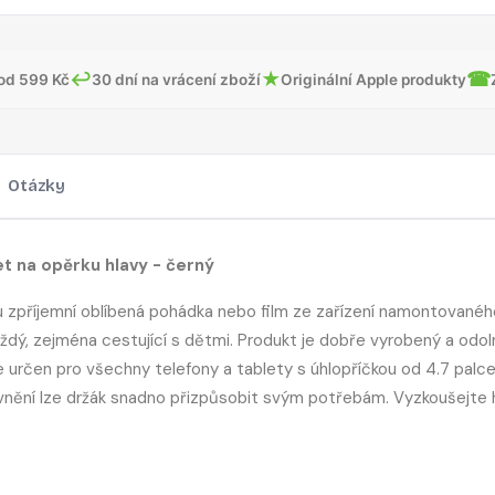
↩
★
☎
od 599 Kč
30 dní na vrácení zboží
Originální Apple produkty
Otázky
t na opěrku hlavy - černý
tu zpříjemní oblíbená pohádka nebo film ze zařízení namontovanéh
ždý, zejména cestující s dětmi. Produkt je dobře vyrobený a odol
je určen pro všechny telefony a tablety s úhlopříčkou od 4.7 palc
vnění lze držák snadno přizpůsobit svým potřebám. Vyzkoušejte 