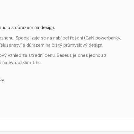
 audio s důrazem na design.
zhenu. Specializuje se na nabíjecí řešení (GaN powerbanky,
říslušenství s důrazem na čistý průmyslový design.
miový vzhled za střední cenu. Baseus je dnes jednou z
í na evropském trhu.
ky