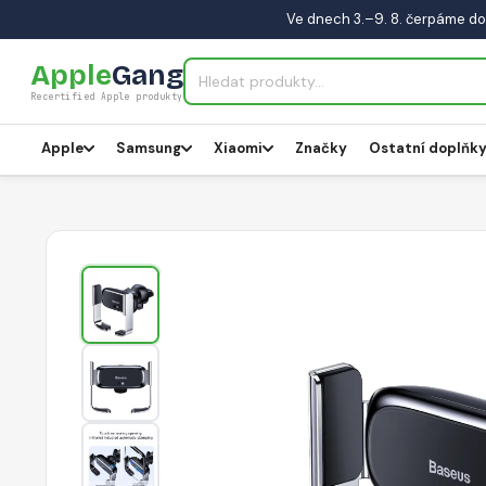
Ve dnech 3.–9. 8. čerpáme do
Apple
Gang
Recertified Apple produkty
Apple
Samsung
Xiaomi
Značky
Ostatní doplňk