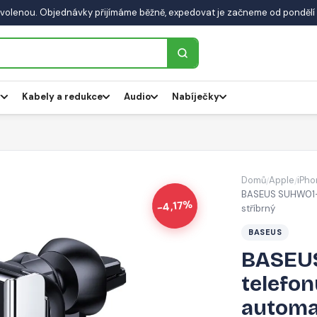
volenou. Objednávky přijímáme běžně, expedovat je začneme od pondělí 
y
Kabely a redukce
Audio
Nabíječky
Domů
Apple
iPho
/
/
BASEUS SUHW01-0
-4,17%
stříbrný
BASEUS
BASEUS
telefon
automa