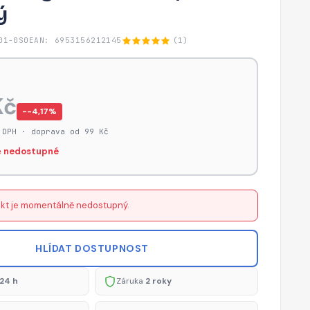
ý
01-0S0
EAN: 6953156212145
(1)
Kč
−-4,17%
 DPH · doprava od 99 Kč
 nedostupné
kt je momentálně nedostupný.
HLÍDAT DOSTUPNOST
24 h
Záruka
2 roky