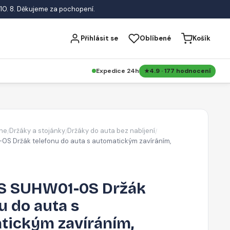
10. 8. Děkujeme za pochopení.
Přihlásit se
Oblíbené
Košík
Expedice 24h
4.9 · 177 hodnocení
ne
Držáky a stojánky
Držáky do auta bez nabíjení
/
/
/
S Držák telefonu do auta s automatickým zavíráním,
 SUHW01-0S Držák
u do auta s
tickým zavíráním,