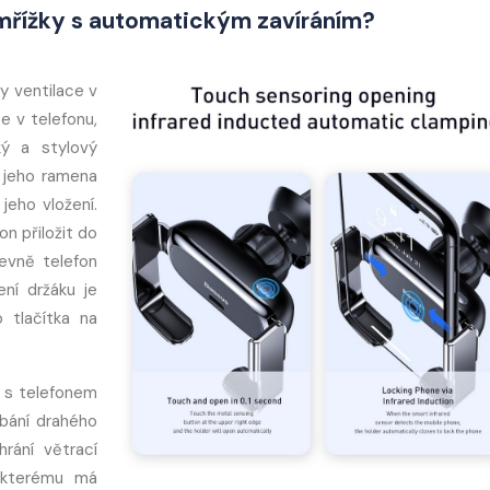
í mřížky s automatickým zavíráním?
y ventilace v
e v telefonu,
cký a stylový
- jeho ramena
jeho vložení.
n přiložit do
evně telefon
ní držáku je
 tlačítka na
 s telefonem
ábání drahého
rání větrací
 kterému má