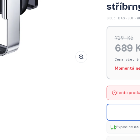
stříbrn
BASEUS
SUHW01-
SKU: BAS-SUH-W
0S
Držák
telefonu
719 Kč
do
689 
auta
s
Cena včetně
automatickým
Momentálně
zavíráním,
stříbrný
Tento produ
Expedice
do 