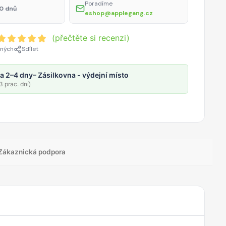
Poradíme
0 dnů
eshop@applegang.cz
(přečtěte si recenzi)
ených
Sdílet
a 2–4 dny
– Zásilkovna - výdejní místo
 prac. dní)
Zákaznická podpora