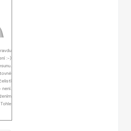
pravdu
ní :-)
esunu.
ětovné
elistí
 není.
ížením
 Tohle