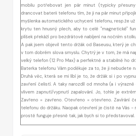
mobilu potřebovat jen pár minut (typicky přesu
drancovat baterii telefonu tím, že ji na pár minut připojí
myšlenka automatického uchycení telefonu, resp.že už
krytu ten hnusný plech, aby to celé "magnetické" f
plíšek překáží pro bezdrátové nabíjení na nočním stolku
A pak jsem objevil tento držák od Baseusu, který je ch
v tom dobrém slova smyslu. Chytrý je v tom, že má napá
velký telefon (12 Pro Max) a perfektně a stabilně ho d
Baterka telefonu Vám poděkuje za to, že ji nebudete n
Druhá věc, která se mi líbí je to, že držák si i po vy
zavření čelistí. A taky narozdíl od mnoha (a i výrazně
vlivem zapnutí/vypnutí zapalování. Jo, tohle je extré
Zavřeno = zavřeno. Otevřeno = otevřeno. Zavírání če
telefonu do držáku. Naopak otevření je čistě na Vás - n
prostě funguje přesně tak, jak bych si to představoval.