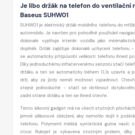
Je libo držák na telefon do ventilačn
Baseus SUHW01
SUHW01 je elektrický držák mobilního telefonu do mřížk
automobilu. Je navržen pro pohodlné používání navigac
dokonale vyplňuje interiér vozidla jako minimalisti
doplněk. Držák zajišťuje dokonalé uchycení telefonu 
se automaticky přizpůsobí velikosti telefonu ihned po 
Díky jednoduchému infračervenému senzoru stačí telefo
držáku a ten se automaticky během 0,1s uzavře a p
drží, aby za jízdy neměl možnost vypadnout. Otevře
stejně jednoduché - stačí se dotknout dotykového
zadní straně držáku a ten se ihned otevře.
Tento šikovný gadget má na všech styčných plochách
jemné silikonové obložení, aby nemohlo dojít k poškr
telefonu. Polymerní měkká syntetická guma navíc ch
otvor. Rukojeť je vybavena otočným prvkem, díky