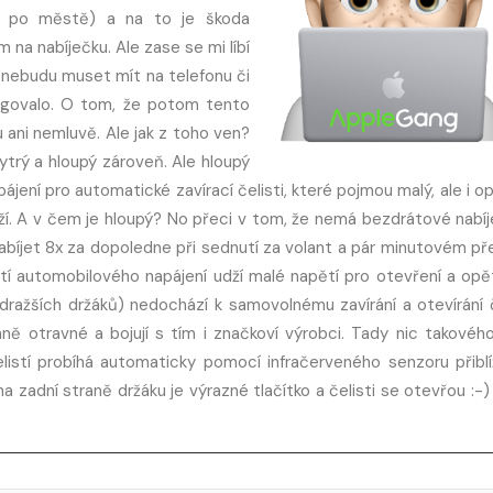
ny po městě) a na to je škoda
m na nabíječku. Ale zase se mi líbí
 nebudu muset mít na telefonu či
ungovalo. O tom, že potom tento
 ani nemluvě. Ale jak z toho ven?
ytrý a hloupý zároveň. Ale hloupý
jení pro automatické zavírací čelisti, které pojmou malý, ale i o
rží. A v čem je hloupý? No přeci v tom, že nemá bezdrátové nabíje
abíjet 8x za dopoledne při sednutí za volant a pár minutovém př
pnutí automobilového napájení udží malé napětí pro otevření a op
 dražších držáků) nedochází k samovolnému zavírání a otevírání č
mně otravné a bojují s tím i značkoví výrobci. Tady nic takového
listí probíhá automaticky pomocí infračerveného senzoru přibl
a zadní straně držáku je výrazné tlačítko a čelisti se otevřou :-)