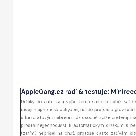
AppleGang.cz radí & testuje: Minire
Držáky do auto jsou velké téma samo o sobě. Každé
raději magnetické uchycení, někdo preferuje gravitač
s bezdrátovým nabíjením. Já osobně spíše preferuji ma
prostě nejjednodušší. K automatickým držákům s be
(zatím) nepřišel na chuť, protože často zažívám sit