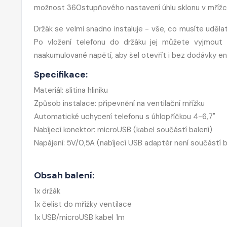
možnost 360stupňového nastavení úhlu sklonu v mřížce
Držák se velmi snadno instaluje - vše, co musíte udělat
Po vložení telefonu do držáku jej můžete vyjmout 
naakumulované napětí, aby šel otevřít i bez dodávky en
Specifikace:
Materiál: slitina hliníku
Způsob instalace: připevnění na ventilační mřížku
Automatické uchycení telefonu s úhlopříčkou 4-6,7"
Nabíjecí konektor: microUSB (kabel součástí balení)
Napájení: 5V/0,5A (nabíjecí USB adaptér není součástí b
Obsah balení:
1x držák
1x čelist do mřížky ventilace
1x USB/microUSB kabel 1m