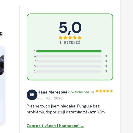
5,0
1 RECENZÍ
5
1
4
0
3
0
2
0
1
0
Hana Marešová
✓ ověřený nákup
HM
20. 03. 2026
Přesně to, co jsem hledal/a. Funguje bez
problémů, doporučuji ostatním zákazníkům.
Zobrazit všech 1 hodnocení →