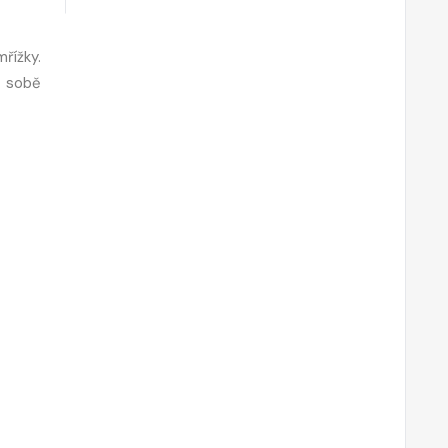
řížky.
v sobě