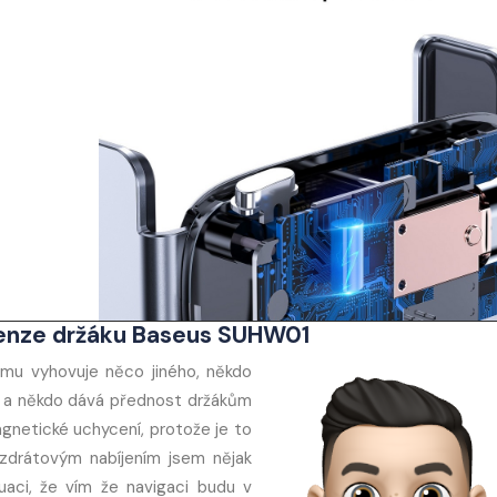
cenze držáku Baseus SUHW01
mu vyhovuje něco jiného, někdo
ní a někdo dává přednost držákům
gnetické uchycení, protože je to
zdrátovým nabíjením jsem nějak
uaci, že vím že navigaci budu v