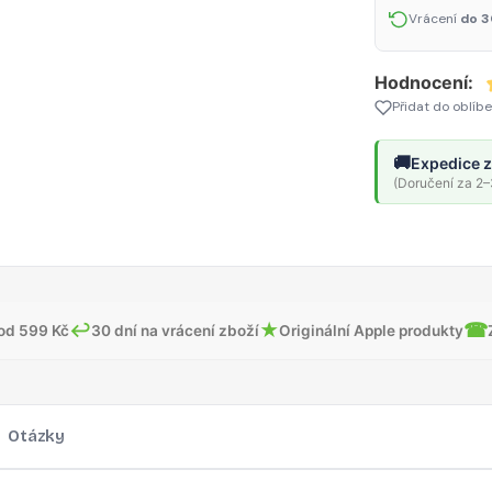
Vrácení
do 3
Hodnocení:
Přidat do oblíb
🚚
Expedice z
(Doručení za 2–3
↩
★
☎
od 599 Kč
30 dní na vrácení zboží
Originální Apple produkty
Otázky