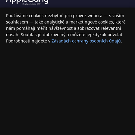
Váš specializovaný obchod s Apple produkty, příslušenstvím a
Používáme cookies nezbytné pro provoz webu a — s vaším
elektronikou. Nakupujte bezpečně a s jistotou.
souhlasem — také analytické a marketingové cookies, které
nám pomáhají měřit návštěvnost a zobrazovat relevantní
INFORMACE
obsah. Souhlas je dobrovolný a můžete jej kdykoli odvolat.
Podrobnosti najdete v
Zásadách ochrany osobních údajů
.
Doprava a doručení
Způsoby platby
Obchodní podmínky
Ochrana osobních údajů
Vrácení zboží a reklamace
KONTAKT
eshop@applegang.cz
Po–Pá: 9:00–18:00
Napište nám