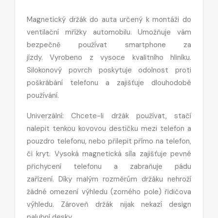
Magnetický držák do auta určený k montáži do
ventilační mřížky automobilu. Umožňuje vám
bezpečně používat smartphone za
jízdy. Vyrobeno z vysoce kvalitního hliníku.
Silokonový povrch poskytuje odolnost proti
poškrábání telefonu a zajišťuje dlouhodobé
používání.
Univerzální: Chcete-li držák používat, stačí
nalepit tenkou kovovou destičku mezi telefon a
pouzdro telefonu, nebo přilepit přímo na telefon,
či kryt. Vysoká magnetická síla zajišťuje pevné
přichycení telefonu a zabraňuje pádu
zařízení. Díky malým rozměrům držáku nehroží
žádné omezení výhledu (zorného pole) řidičova
výhledu. Zároveň držák nijak nekazí design
palubní desky.