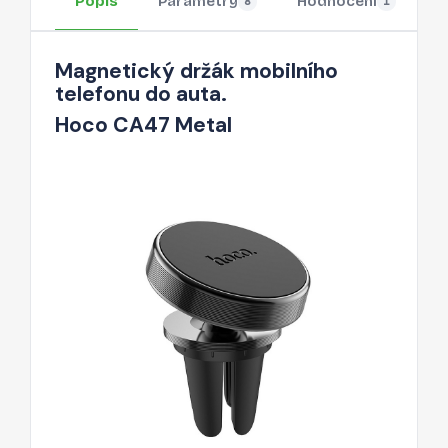
Popis
Parametry
Hodnocení
O
8
1
Magnetický držák mobilního
telefonu do auta.
Hoco CA47 Metal