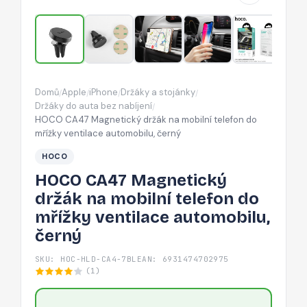
telefon
do
mřížky
ventilace
automobilu,
Domů
Apple
iPhone
Držáky a stojánky
/
/
/
/
černý
Držáky do auta bez nabíjení
/
HOCO CA47 Magnetický držák na mobilní telefon do
mřížky ventilace automobilu, černý
HOCO
HOCO CA47 Magnetický
držák na mobilní telefon do
mřížky ventilace automobilu,
černý
SKU: HOC-HLD-CA4-7BL
EAN: 6931474702975
(1)