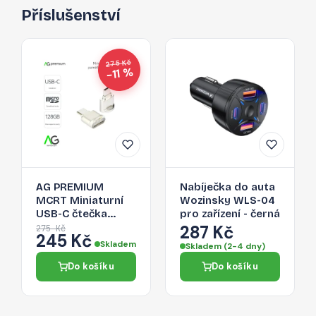
Příslušenství
275 Kč
−11 %
AG PREMIUM
Nabíječka do auta
MCRT Miniaturní
Wozinsky WLS-04
USB-C čtečka
pro zařízení - černá
Micro SD karet,
287 Kč
275 Kč
245 Kč
zlatá
Skladem
Skladem (2-4 dny)
Do košíku
Do košíku