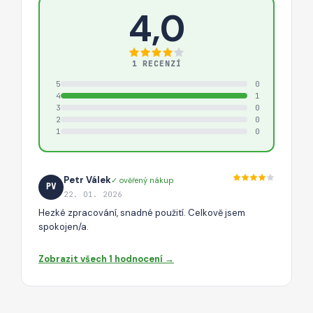
4,0
1 RECENZÍ
5
0
4
1
3
0
2
0
1
0
Petr Válek
✓ ověřený nákup
PV
22. 01. 2026
Hezké zpracování, snadné použití. Celkově jsem
spokojen/a.
Zobrazit všech 1 hodnocení →