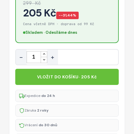
299 Kč
205 Kč
−-31,44%
Cena včetně DPH · doprava od 99 Kč
Skladem · Odesíláme dnes
Množství
−
+
VLOŽIT DO KOŠÍKU
· 205 Kč
Expedice
do 24 h
Záruka
2 roky
Vrácení
do 30 dnů