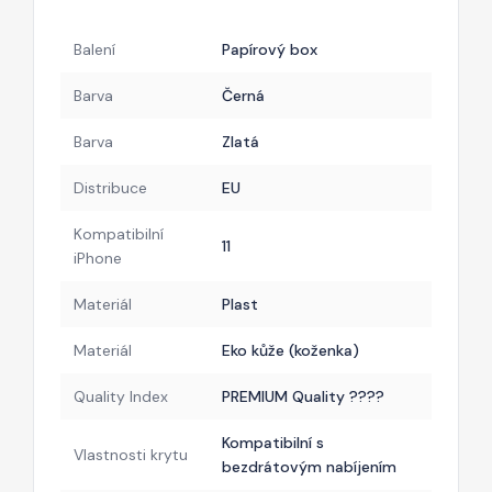
Balení
Papírový box
Barva
Černá
Barva
Zlatá
Distribuce
EU
Kompatibilní
11
iPhone
Materiál
Plast
Materiál
Eko kůže (koženka)
Quality Index
PREMIUM Quality ????
Kompatibilní s
Vlastnosti krytu
bezdrátovým nabíjením