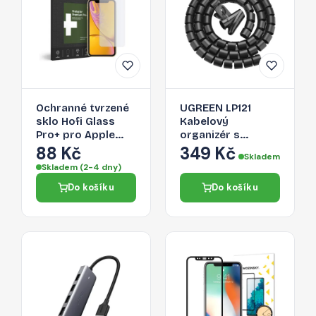
Ochranné tvrzené
UGREEN LP121
sklo Hofi Glass
Kabelový
Pro+ pro Apple
organizér s
iPhone 11
aplikačním
88 Kč
349 Kč
Skladem
vodítkem, průměr
Skladem (2-4 dny)
25mm, délka 1,5m,
Do košíku
Do košíku
černý