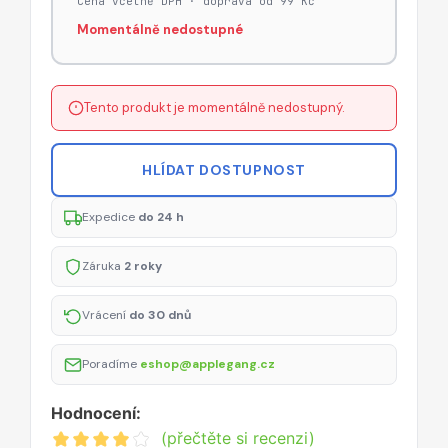
Cena včetně DPH · doprava od 99 Kč
Momentálně nedostupné
Tento produkt je momentálně nedostupný.
HLÍDAT DOSTUPNOST
Expedice
do 24 h
Záruka
2 roky
Vrácení
do 30 dnů
Poradíme
eshop@applegang.cz
Hodnocení:
(přečtěte si recenzi)