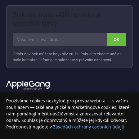
Získejte nejnovější novinky a
speciální slevy
Odběr novinek můžete kdykoliv zrušit. Pokud to chcete udělat,
naše kontaktní informace naleznete v právním oznámení.
Váš specializovaný obchod s Apple produkty, příslušenstvím a
Používáme cookies nezbytné pro provoz webu a — s vaším
elektronikou. Nakupujte bezpečně a s jistotou.
souhlasem — také analytické a marketingové cookies, které
nám pomáhají měřit návštěvnost a zobrazovat relevantní
INFORMACE
obsah. Souhlas je dobrovolný a můžete jej kdykoli odvolat.
Podrobnosti najdete v
Zásadách ochrany osobních údajů
.
Doprava a doručení
Způsoby platby