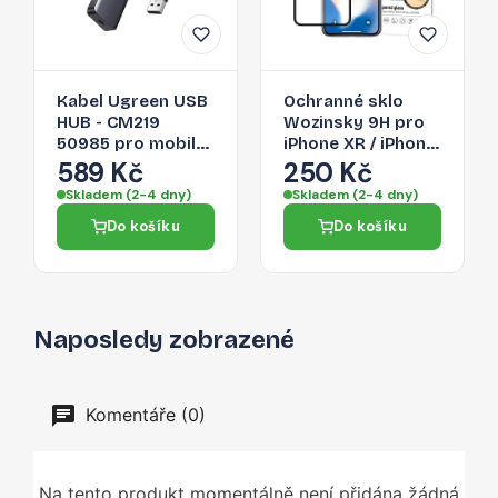
Kabel Ugreen USB
Ochranné sklo
HUB - CM219
Wozinsky 9H pro
50985 pro mobilní
iPhone XR / iPhone
zařízení - šedá
11 - černé
589 Kč
250 Kč
Skladem (2-4 dny)
Skladem (2-4 dny)
Do košíku
Do košíku
Naposledy zobrazené
Komentáře (0)
Na tento produkt momentálně není přidána žádná