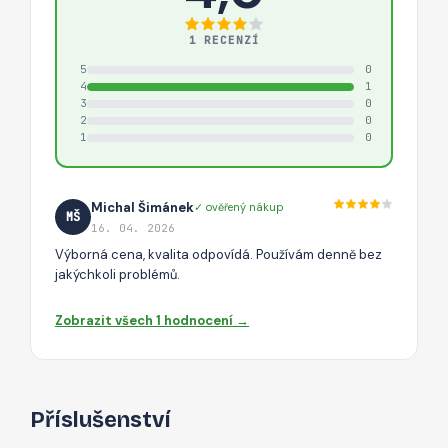
1 RECENZÍ
5
0
4
1
3
0
2
0
1
0
Michal Šimánek
✓ ověřený nákup
MŠ
16. 04. 2026
Výborná cena, kvalita odpovídá. Používám denně bez
jakýchkoli problémů.
Zobrazit všech 1 hodnocení →
Příslušenství