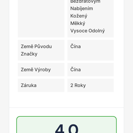
Bezdrátovým
Nabíjením
Kožený
Měkký
Vysoce Odolný
Země Původu
Čína
Značky
Země Výroby
Čína
Záruka
2 Roky
4,0