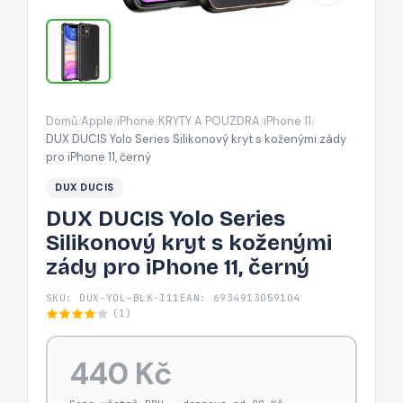
s
koženými
zády
pro
iPhone
Domů
Apple
iPhone
KRYTY A POUZDRA
iPhone 11
/
/
/
/
/
11,
DUX DUCIS Yolo Series Silikonový kryt s koženými zády
černý
pro iPhone 11, černý
DUX DUCIS
DUX DUCIS Yolo Series
Silikonový kryt s koženými
zády pro iPhone 11, černý
SKU: DUX-YOL-BLK-I11
EAN: 6934913059104
(1)
440 Kč