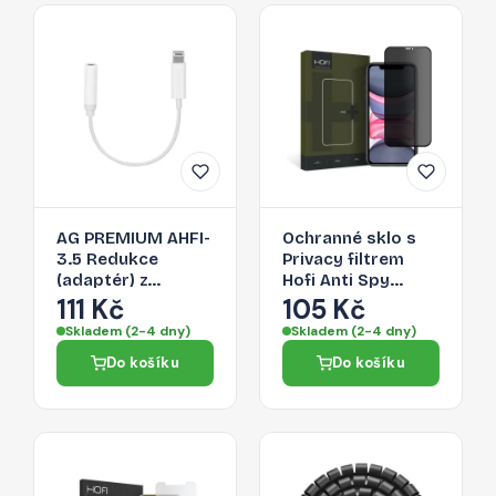
AG PREMIUM AHFI-
Ochranné sklo s
3.5 Redukce
Privacy filtrem
(adaptér) z
Hofi Anti Spy
Lightning na 3,5
Glass Pro+ pro
111 Kč
105 Kč
Jack, bílá
Apple iPhone 11 /
Skladem (2-4 dny)
Skladem (2-4 dny)
XR
Do košíku
Do košíku