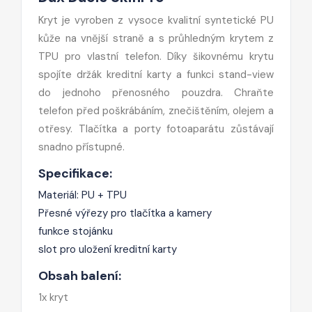
Kryt je vyroben z vysoce kvalitní syntetické PU
kůže na vnější straně a s průhledným krytem z
TPU pro vlastní telefon. Díky šikovnému krytu
spojíte držák kreditní karty a funkci stand-view
do jednoho přenosného pouzdra. Chraňte
telefon před poškrábáním, znečištěním, olejem a
otřesy. Tlačítka a porty fotoaparátu zůstávají
snadno přístupné.
Specifikace:
Materiál: PU + TPU
Přesné výřezy pro tlačítka a kamery
funkce stojánku
slot pro uložení kreditní karty
Obsah balení:
1x kryt