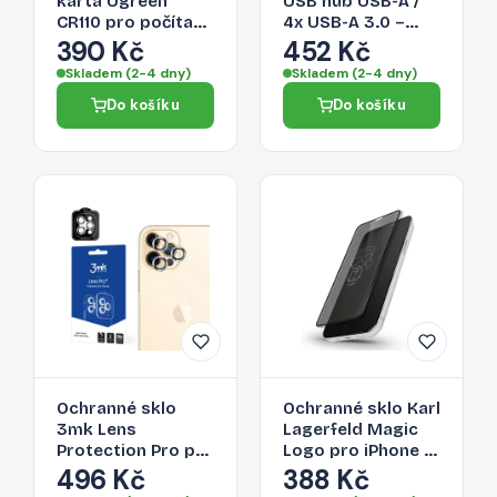
karta Ugreen
USB hub USB-A /
CR110 pro počítač
4x USB-A 3.0 –
a chytrý telefon -
černá
390 Kč
452 Kč
černá
Skladem (2-4 dny)
Skladem (2-4 dny)
Do košíku
Do košíku
Ochranné sklo
Ochranné sklo Karl
3mk Lens
Lagerfeld Magic
Protection Pro pro
Logo pro iPhone 12
iPhone 12 Pro Max
Pro Max -
496 Kč
388 Kč
- černé
transparentní