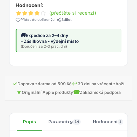
Hodnocení:
(přečtěte si recenzi)
Přidat do oblíbených
Sdílet
🚚
Expedice za 2–4 dny
– Zásilkovna - výdejní místo
(Doručení za 2–3 prac. dní)
✓
↩
Doprava zdarma od 599 Kč
30 dní na vrácení zboží
★
☎
Originální Apple produkty
Zákaznická podpora
Popis
Parametry
Hodnocení
14
1