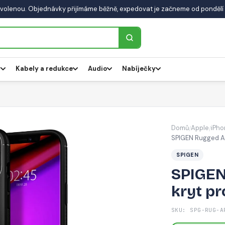
volenou. Objednávky přijímáme běžně, expedovat je začneme od pondělí 
y
Kabely a redukce
Audio
Nabíječky
Domů
Apple
iPho
/
/
SPIGEN Rugged Ar
SPIGEN
SPIGEN
kryt pr
SKU: SPG-RUG-A