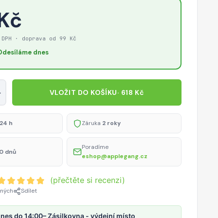
 Kč
 DPH · doprava od 99 Kč
Odesíláme dnes
+
VLOŽIT DO KOŠÍKU
· 618 Kč
24 h
Záruka
2 roky
Poradíme
0 dnů
eshop@applegang.cz
(přečtěte si recenzi)
ených
Sdílet
nes do 14:00
– Zásilkovna - výdejní místo