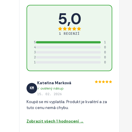
5,0
1 RECENZÍ
5
1
4
0
3
0
2
0
1
0
Kateřina Marková
KM
✓ ověřený nákup
15. 02. 2026
Koupě se mi vyplatila. Produkt je kvalitní a za
tuto cenu nemá chybu.
Zobrazit všech 1 hodnocení →