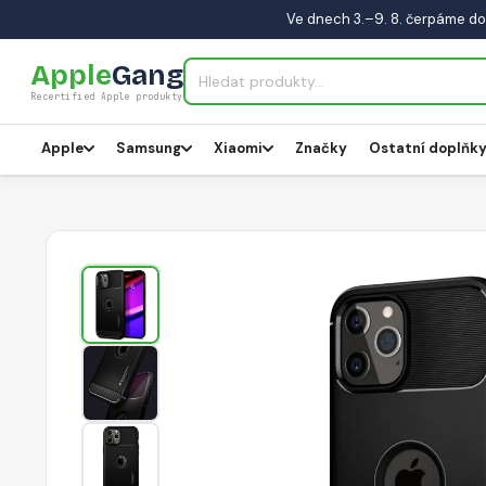
Ve dnech 3.–9. 8. čerpáme do
Apple
Gang
Recertified Apple produkty
Apple
Samsung
Xiaomi
Značky
Ostatní doplňk