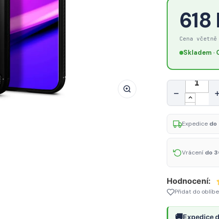
SPIGEN
618
Rugged
Armor
Cena včetně
Odolný
Skladem · 
kryt
pro
iPhone
Množství
−
12/12
Pro,
černý
Expedice
do 
Vrácení
do 3
Hodnocení:
Přidat do oblíb
🚚
Expedice d