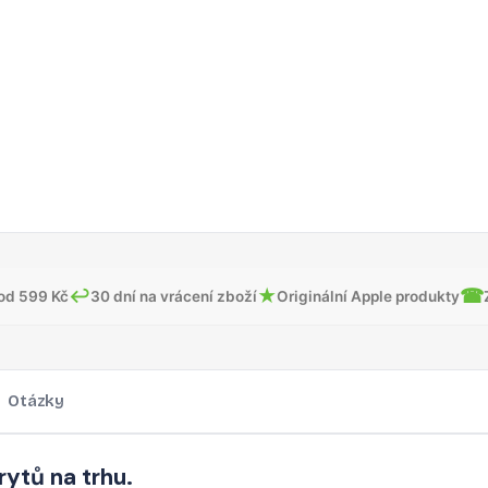
↩
★
☎
od 599 Kč
30 dní na vrácení zboží
Originální Apple produkty
Otázky
ytů na trhu.