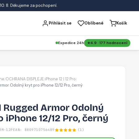
10. 8. Děkujeme za pochopení.
Přihlásit se
Oblíbené
Košík
Expedice 24h
4.9 · 177 hodnocení
ne
OCHRANA DISPLEJE
iPhone 12 | 12 Pro
/
/
/
mor Odolný kryt pro iPhone 12/12 Pro, černý
 Rugged Armor Odolný
o iPhone 12/12 Pro, černý
RM-12P
EAN: 8809710756489
(1)