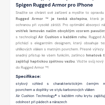
Spigen Rugged Armor pro iPhone
Snažíte se chránit své zařízení a myslíte to opravdu
Rugged Armor ™ je tenká skořepina
, která je
ochranou při vysoké zátěži. Pro optimální absorpci ná
vnitřek lemován naším obvyklým vzorem pavučin
s technologií
Air Cushion v každém rohu.
Rugged A
přichází s elegantním designem, který obsahuje te
uhlíkových vláken s matným povrchem. Přesné výřezy za
snadný přístup ke všem funkcím, zatímco
hmatová t
zajišťují haptickou zpětnou vazbu
. Vložte svůj nový
do Rugged Armor ™!
Specifikace:
stylový vzhled s charakteristickým černým 
povrchem a doplňky ve stylu karbonových vláken
Air Cushion Technology® v každém rohu krytu zajišťuj
odolnost při pádech a nárazech