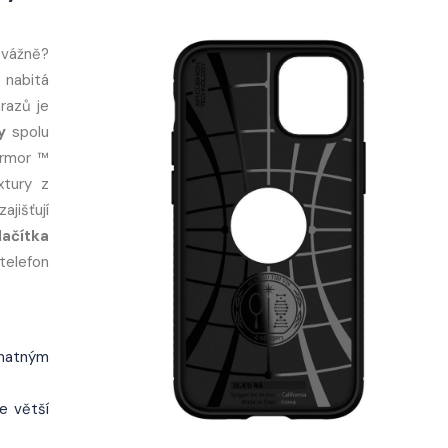
 vážně?
 nabitá
razů je
y
spolu
rmor ™
xtury z
jišťují
lačítka
 telefon
matným
e větší