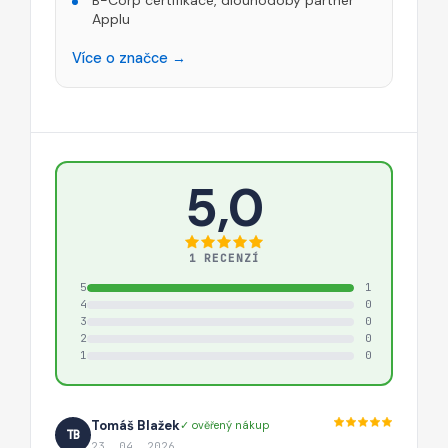
Applu
Více o značce →
5,0
1 RECENZÍ
5
1
4
0
3
0
2
0
1
0
Tomáš Blažek
✓ ověřený nákup
TB
23. 04. 2026