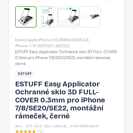
FULL-
COVER
0.3mm
pro
iPhone
Domů
Apple
iPhone
OCHRANA DISPLEJE
/
/
/
/
7/8/SE20/SE22,
iPhone 7 | 8 | SE2020 | SE2022
/
montážní
ESTUFF Easy Applicator Ochranné sklo 3D FULL-COVER
0.3mm pro iPhone 7/8/SE20/SE22, montážní rámeček,
rámeček,
černé
černé
ESTUFF
ESTUFF Easy Applicator
Ochranné sklo 3D FULL-
COVER 0.3mm pro iPhone
7/8/SE20/SE22, montážní
rámeček, černé
SKU: EST-EAS-3DG-47B
EAN: 5706998843845
(1)