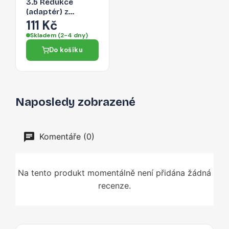
3.5 Redukce
(adaptér) z
Lightning na 3,5
111 Kč
Jack, bílá
Skladem (2-4 dny)
Do košíku
Naposledy zobrazené
Komentáře (0)
Na tento produkt momentálně není přidána žádná
recenze.