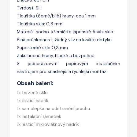
Tvrdost: 9H
Tloušťka (černé/bílé) hrany: cca 1 mm
Tloušťka skla: 0,3 mm
Materiál: sodno-křemičité japonské Asahi sklo
Plná průhlednost, žádný vliv na kvalitu dotyku
Supertenké sklo 0,3 mm
Zakulacené hrany, hladké a bezpečné
S jednorázovým papírovým instalačním
nástrojem pro snadnější a rychlejší montáž
Obsah balení:
1x tvrzené sklo
1x čistící hadřík
1x samolepka na odstranění prachu
1x instalační rámeček
1x leštící mikrovláknový hadřík