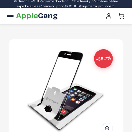
Ve dnech 3.–9. 8. čerpáme dovolenou. Objednávky přijímáme běžně,
expedovat je začneme od pondělí 10. 8. Děkujeme za pochopení.
Apple
Gang
-38,7%
ESTUFF
Easy
Applicator
Ochranné
sklo
3D