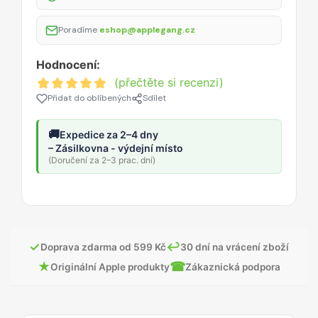
Poradíme
eshop@applegang.cz
Hodnocení:
(přečtěte si recenzi)
Přidat do oblíbených
Sdílet
🚚
Expedice za 2–4 dny
– Zásilkovna - výdejní místo
(Doručení za 2–3 prac. dní)
✓
↩
Doprava zdarma od 599 Kč
30 dní na vrácení zboží
★
☎
Originální Apple produkty
Zákaznická podpora