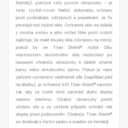
friendly), pokrývá celý povrch obrazovky - je
tedy tzv.full-cover. Nabízí dokonalou ochranu
proti poškrábání, odštípnutí a prasklinám. Je 9x
pevnější než běžné sklo. Ochranné sklo se skládá
z mnoha vrstev a jeho vrchní fólie proti rozbití
zajišťuje, že malé kousky skla zůstanou na místě,
pokud by se Titan Shield® rozbil. Díky
vlastnostem skutečného skla nedochází po
nasazení chrániče obrazovky k žádné změně
barvy nebo dotykového vjemu. Pokud je vaše
zařízení vystaveno nadměrné síle (například pád
na dlažbu), je ochranný štít Titan Shield® navržen
tak, aby se rozbil čímž zachrání drahý displej
vašeho telefonu. Chránič obrazovky pohltí
většinu síly a ve většině případů ochrání váš
displej před poškozením. Chrániče Titan Shield®
se dodávají s čisticí sadou a snadno se instalují.