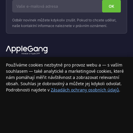
Odběr novinek můžete kdykoliv zrušit. Pokud to chcete udělat,
naše kontaktní informace naleznete v právním oznámení.
Váš specializovaný obchod s Apple produkty, příslušenstvím a
Používáme cookies nezbytné pro provoz webu a — s vaším
elektronikou. Nakupujte bezpečně a s jistotou.
souhlasem — také analytické a marketingové cookies, které
nám pomáhají měřit návštěvnost a zobrazovat relevantní
INFORMACE
obsah. Souhlas je dobrovolný a můžete jej kdykoli odvolat.
Podrobnosti najdete v
Zásadách ochrany osobních údajů
.
Doprava a doručení
Způsoby platby
Obchodní podmínky
Ochrana osobních údajů
Vrácení zboží a reklamace