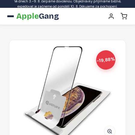
Ve dnech 3.–9. 8. čerpáme dovolenou. Objednávky přijímáme běžně,
expedovat je začneme od pondělí 10. 8. Děkujeme za pochopení.
Apple
Gang
-19,88%
ESTUFF
Easy
Applicator
Ochranné
sklo
3D