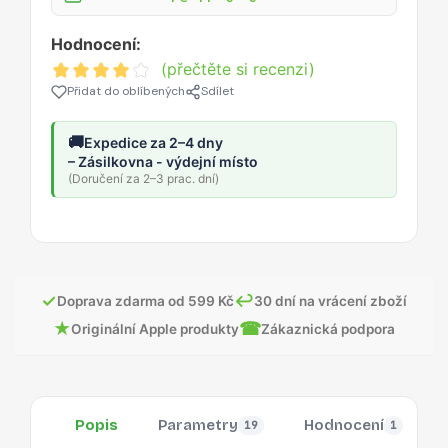
Hodnocení:
(přečtěte si recenzi)
Přidat do oblíbených
Sdílet
🚚
Expedice za 2–4 dny
– Zásilkovna - výdejní místo
(Doručení za 2–3 prac. dní)
✓
↩
Doprava zdarma od 599 Kč
30 dní na vrácení zboží
★
☎
Originální Apple produkty
Zákaznická podpora
Popis
Parametry
Hodnocení
19
1