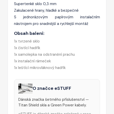
Supertenké sklo 0,3 mm
Zakulacené hrany, hladké a bezpečné
S jednorázovým papírovým instalačním
nástrojem pro snadnější a rychlejší montáž
Obsah balení:
1x tvrzené sklo
1x čistící hadřík
1x samolepka na odstranění prachu
1x instalační rámeček
1x leštící mikrovláknový hadřík
O značce eSTUFF
Dánská značka šetrného příslušenství —
Titan Shield skla a Green Power kabely.
eSTUFF je dánská značka založená v roce