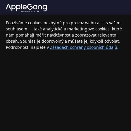
Váš specializovaný obchod s Apple produkty, příslušenstvím a
Používáme cookies nezbytné pro provoz webu a — s vaším
elektronikou. Nakupujte bezpečně a s jistotou.
souhlasem — také analytické a marketingové cookies, které
nám pomáhají měřit návštěvnost a zobrazovat relevantní
INFORMACE
obsah. Souhlas je dobrovolný a můžete jej kdykoli odvolat.
Podrobnosti najdete v
Zásadách ochrany osobních údajů
.
Doprava a doručení
Způsoby platby
Obchodní podmínky
Ochrana osobních údajů
Vrácení zboží a reklamace
KONTAKT
eshop@applegang.cz
Po–Pá: 9:00–18:00
Napište nám