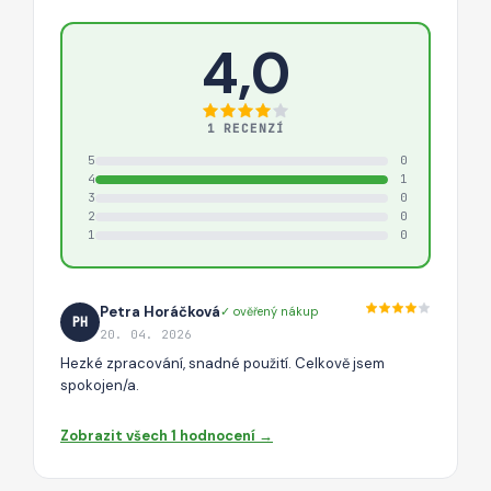
4,0
1 RECENZÍ
5
0
4
1
3
0
2
0
1
0
Petra Horáčková
✓ ověřený nákup
PH
20. 04. 2026
Hezké zpracování, snadné použití. Celkově jsem
spokojen/a.
Zobrazit všech 1 hodnocení →