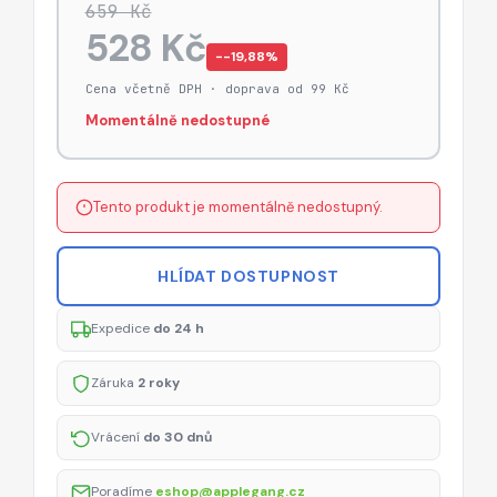
659 Kč
528 Kč
−-19,88%
Cena včetně DPH · doprava od 99 Kč
Momentálně nedostupné
Tento produkt je momentálně nedostupný.
HLÍDAT DOSTUPNOST
Expedice
do 24 h
Záruka
2 roky
Vrácení
do 30 dnů
Poradíme
eshop@applegang.cz