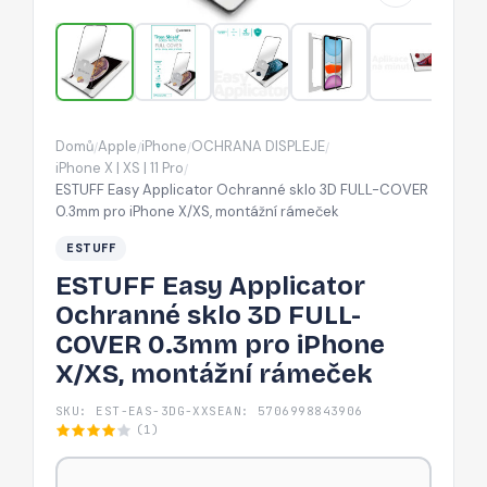
FULL-
COVER
0.3mm
pro
iPhone
Domů
Apple
iPhone
OCHRANA DISPLEJE
/
/
/
/
X/XS,
iPhone X | XS | 11 Pro
/
montážní
ESTUFF Easy Applicator Ochranné sklo 3D FULL-COVER
0.3mm pro iPhone X/XS, montážní rámeček
rámeček
ESTUFF
ESTUFF Easy Applicator
Ochranné sklo 3D FULL-
COVER 0.3mm pro iPhone
X/XS, montážní rámeček
SKU: EST-EAS-3DG-XXS
EAN: 5706998843906
(1)