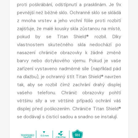
proti poškrábání, odštípnutí a prasklinám. Je 9x
pevnější než běžné sklo. Ochranné sklo se skládá
z mnoha vrstev a jeho vrchní fólie proti rozbití
zajišťuje, že malé kousky skla zůstanou na místě,
pokud by se Titan Shield® rozbil. Díky
vlastnostem skutečného skla nedochází po
nasazení chrániče obrazovky k žádné změně
barvy nebo dotykového vjemu. Pokud je vaše
zařízení vystaveno nadměrné síle (například pád
na dlažbu), je ochranný štít Titan Shield® navržen
tak, aby se rozbil čímž zachrání drahý displej
vašeho telefonu. Chránič obrazovky pohltí
většinu síly a ve většině případů ochrání váš
displej před poškozením. Chrániče Titan Shield®
se dodávají s čisticí sadou a snadno se instalují.