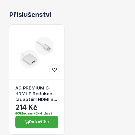
Příslušenství
AG PREMIUM C-
HDMI-T Redukce
(adaptér) HDMI na
USB-C 3.1, délka
214 Kč
17cm, bílo-stříbrná
Skladem (2-4 dny)
Do košíku