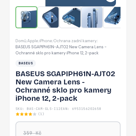
-
Ochranné
sklo
pro
kamery
Domů
Apple
iPhone
Ochrana zadní kamery
/
/
/
/
iPhone
BASEUS SGAPIPH61N-AJT02 New Camera Lens -
12,
Ochranné sklo pro kamery iPhone 12, 2-pack
2-
BASEUS
pack
BASEUS SGAPIPH61N-AJT02
New Camera Lens -
Ochranné sklo pro kamery
iPhone 12, 2-pack
SKU: BAS-CAM-GLS-I12
EAN: 6953156202658
(1)
359 Kč