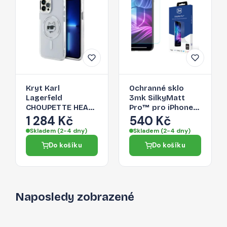
Kryt Karl
Ochranné sklo
Lagerfeld
3mk SilkyMatt
CHOUPETTE HEAD
Pro™ pro iPhone
pro iPhone 12 - bílý
12 / iPhone 12 Pro -
1 284 Kč
540 Kč
matné
Skladem (2-4 dny)
Skladem (2-4 dny)
Do košíku
Do košíku
Naposledy zobrazené