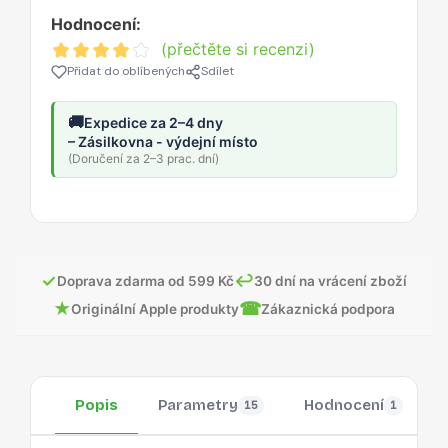
Hodnocení:
(přečtěte si recenzi)
Přidat do oblíbených
Sdílet
🚚
Expedice za 2–4 dny
– Zásilkovna - výdejní místo
(Doručení za 2–3 prac. dní)
✓
↩
Doprava zdarma od 599 Kč
30 dní na vrácení zboží
★
☎
Originální Apple produkty
Zákaznická podpora
Popis
Parametry
Hodnocení
15
1