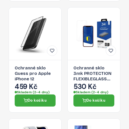
Ochranné sklo
Ochranné sklo
Guess pro Apple
3mk PROTECTION
iPhone 12
FLEXIBLEGLASS™
pro iPhone 12 /
459 Kč
530 Kč
iPhone 12 Pro -
Skladem (2-4 dny)
Skladem (2-4 dny)
transparentní
Do košíku
Do košíku
(flexibilní hybridní)