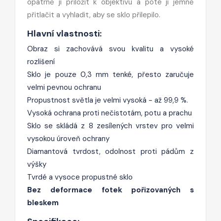
opatrně ji přiložit k objektivu a poté ji jemně
přitlačit a vyhladit, aby se sklo přilepilo.
Hlavní vlastnosti:
Obraz si zachovává svou kvalitu a vysoké
rozlišení
Sklo je pouze 0,3 mm tenké, přesto zaručuje
velmi pevnou ochranu
Propustnost světla je velmi vysoká - až 99,9 %.
Vysoká ochrana proti nečistotám, potu a prachu
Sklo se skládá z 8 zesílených vrstev pro velmi
vysokou úroveň ochrany
Diamantová tvrdost, odolnost proti pádům z
výšky
Tvrdé a vysoce propustné sklo
Bez deformace fotek pořizovaných s
bleskem