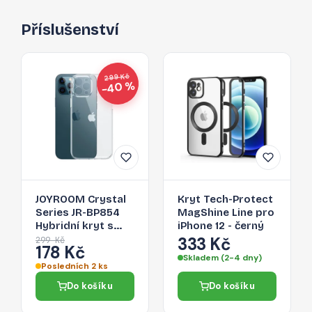
Příslušenství
299 Kč
−40 %
JOYROOM Crystal
Kryt Tech-Protect
Series JR-BP854
MagShine Line pro
Hybridní kryt s
iPhone 12 - černý
ochranou kamery
333 Kč
299 Kč
178 Kč
pro iPhone 12, čirý
Skladem (2-4 dny)
Posledních 2 ks
Do košíku
Do košíku