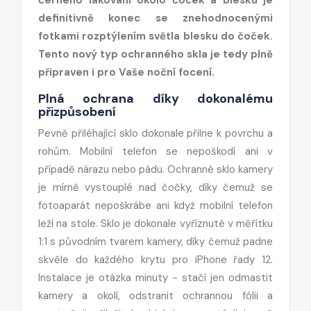
definitivně konec se znehodnocenými
fotkami rozptýlením světla blesku do čoček.
Tento nový typ ochranného skla je tedy plně
připraven i pro Vaše noční focení.
Plná ochrana díky dokonalému
přizpůsobení
Pevně přiléhající sklo dokonale přilne k povrchu a
rohům. Mobilní telefon se nepoškodí ani v
případě nárazu nebo pádu. Ochranné sklo kamery
je mírně vystouplé nad čočky, díky čemuž se
fotoaparát nepoškrábe ani když mobilní telefon
leží na stole. Sklo je dokonale vyříznuté v měřítku
1:1 s původním tvarem kamery, díky čemuž padne
skvěle do každého krytu pro iPhone řady 12.
Instalace je otázka minuty - stačí jen odmastit
kamery a okolí, odstranit ochrannou fólii a