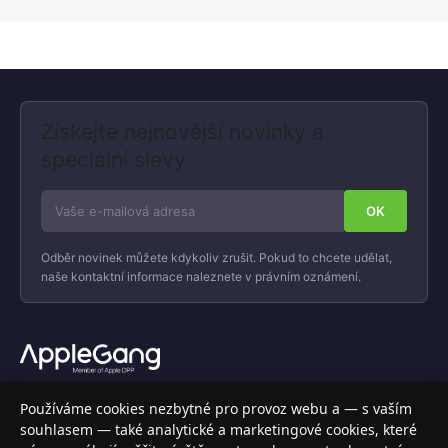
Získejte nejnovější novinky a
speciální slevy
Odběr novinek můžete kdykoliv zrušit. Pokud to chcete udělat,
naše kontaktní informace naleznete v právním oznámení.
Váš specializovaný obchod s Apple produkty, příslušenstvím a
Používáme cookies nezbytné pro provoz webu a — s vaším
elektronikou. Nakupujte bezpečně a s jistotou.
souhlasem — také analytické a marketingové cookies, které