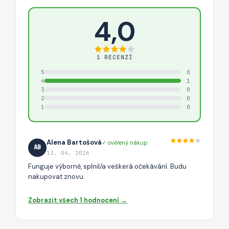
4,0
1 RECENZÍ
5
0
4
1
3
0
2
0
1
0
Alena Bartošová
✓ ověřený nákup
AB
13. 04. 2026
Funguje výborně, splnil/a veškerá očekávání. Budu
nakupovat znovu.
Zobrazit všech 1 hodnocení →