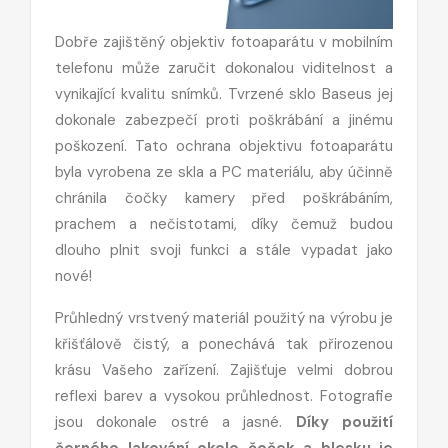
Dobře zajištěný objektiv fotoaparátu v mobilním
telefonu může zaručit dokonalou viditelnost a
vynikající kvalitu snímků. Tvrzené sklo Baseus jej
dokonale zabezpečí proti poškrábání a jinému
poškození. Tato ochrana objektivu fotoaparátu
byla vyrobena ze skla a PC materiálu, aby účinně
chránila čočky kamery před poškrábáním,
prachem a nečistotami, díky čemuž budou
dlouho plnit svoji funkci a stále vypadat jako
nové!
Průhledný vrstvený materiál použitý na výrobu je
křišťálově čistý, a ponechává tak přirozenou
krásu Vašeho zařízení. Zajišťuje velmi dobrou
reflexi barev a vysokou průhlednost. Fotografie
jsou dokonale ostré a jasné.
Díky použití
černého lakování okolo čoček a blesku je