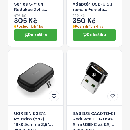
Series S-Y104
Adaptér USB-C 3.1
Redukce 2v1 z
female-female
Lightning na Jack
(samice-samice), PD
479 Kč
359 Kč
305 Kč
350 Kč
3,5/Lightning, bílá
až 100W, černý
Posledních 1 ks
Posledních 4 ks
Do košíku
Do košíku
UGREEN 50274
BASEUS CAAOTG-01
Pouzdro (box)
Redukce OTG USB-
18x9,5cm na 2,5"
A na USB-C až 5A,