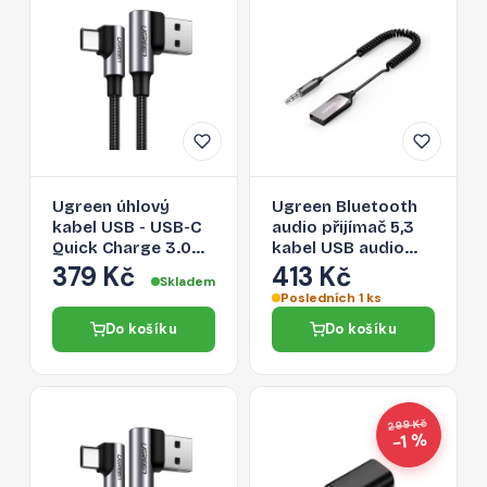
Ugreen úhlový
Ugreen Bluetooth
kabel USB - USB-C
audio přijímač 5,3
Quick Charge 3.0
kabel USB audio
QC3.0 3 A 0,5 m
adaptér AUX jack
379 Kč
413 Kč
Skladem
šedý (US176 20855)
černý (70601
Posledních 1 ks
CM309)
Do košíku
Do košíku
299 Kč
−1 %