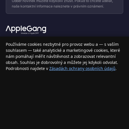
Odběr novinek můžete kdykoliv zrušit. Pokud to chcete udělat,
naše kontaktní informace naleznete v právním oznámení.
Váš specializovaný obchod s Apple produkty, příslušenstvím a
Používáme cookies nezbytné pro provoz webu a — s vaším
elektronikou. Nakupujte bezpečně a s jistotou.
souhlasem — také analytické a marketingové cookies, které
nám pomáhají měřit návštěvnost a zobrazovat relevantní
INFORMACE
obsah. Souhlas je dobrovolný a můžete jej kdykoli odvolat.
Podrobnosti najdete v
Zásadách ochrany osobních údajů
.
Doprava a doručení
Způsoby platby
Obchodní podmínky
Ochrana osobních údajů
Vrácení zboží a reklamace
KONTAKT
eshop@applegang.cz