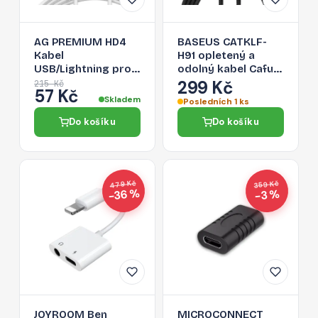
AG PREMIUM HD4
BASEUS CATKLF-
Kabel
H91 opletený a
USB/Lightning pro
odolný kabel Cafule
Apple zařízení, délka
USB-C/USB-C, 2m,
299 Kč
215 Kč
57 Kč
1m, bílý
černo-červený
Skladem
Posledních 1 ks
Do košíku
Do košíku
479 Kč
359 Kč
−36 %
−3 %
JOYROOM Ben
MICROCONNECT