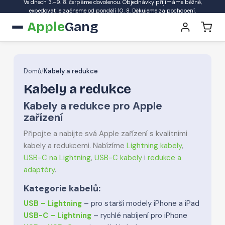
Ve dnech 3.–9. 8. čerpáme dovolenou. Objednávky přijímáme běžně,
expedovat je začneme od pondělí 10. 8. Děkujeme za pochopení.
Apple
Gang
Domů
/
Kabely a redukce
Kabely a redukce
Kabely a redukce pro Apple
zařízení
Připojte a nabijte svá Apple zařízení s kvalitními
kabely a redukcemi. Nabízíme
Lightning kabely
,
USB-C na Lightning
,
USB-C kabely
i
redukce a
adaptéry
.
Kategorie kabelů:
USB – Lightning
– pro starší modely iPhone a iPad
USB-C – Lightning
– rychlé nabíjení pro iPhone