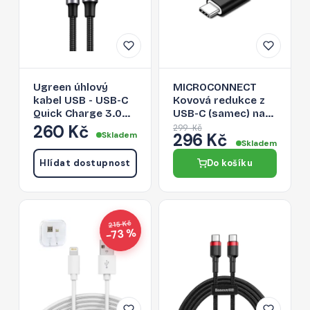
Ugreen úhlový
MICROCONNECT
kabel USB - USB-C
Kovová redukce z
Quick Charge 3.0
USB-C (samec) na
QC3.0 3 A 2 m šedý
Lightning (samice),
260 Kč
299 Kč
Skladem
296 Kč
(US176 20857)
černá
Skladem
Hlídat dostupnost
Do košíku
215 Kč
−73 %