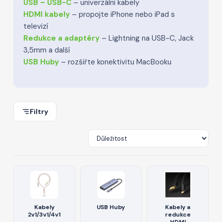
USB – USB-C
– univerzální kabely
HDMI kabely
– propojte iPhone nebo iPad s
televizí
Redukce a adaptéry
– Lightning na USB-C, Jack
3,5mm a další
USB Huby
– rozšiřte konektivitu MacBooku
Filtry
Kabely
USB Huby
Kabely a
2v1/3v1/4v1
redukce