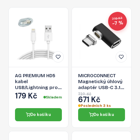
719 Kč
−7 %
AG PREMIUM HD5
MICROCONNECT
kabel
Magnetický úhlový
USB/Lightning pro
adaptér USB-C 3.1
Apple zařízení, délka
male-female
179 Kč
719 Kč
Skladem
671 Kč
1m, bílá barva, bulk
(samec-samice), PD
balení
až 100W, černý
Posledních 3 ks
Do košíku
Do košíku