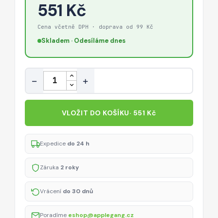
551 Kč
Cena včetně DPH · doprava od 99 Kč
Skladem · Odesíláme dnes
Množství
−
+
VLOŽIT DO KOŠÍKU
· 551 Kč
Expedice
do 24 h
Záruka
2 roky
Vrácení
do 30 dnů
Poradíme
eshop@applegang.cz