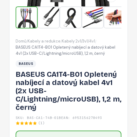
datový
kabel
4v1
(2x
USB-
Domů
Kabely a redukce
Kabely 2v1/3v1/4v1
/
/
/
C/Lightning/microUSB),
BASEUS CA1T4-B01 Opletený nabíjecí a datový kabel
1,2
4v1 (2x USB-C/Lightning/microUSB), 1,2 m, černý
m,
BASEUS
černý
BASEUS CA1T4-B01 Opletený
nabíjecí a datový kabel 4v1
(2x USB-
C/Lightning/microUSB), 1,2 m,
černý
SKU: BAS-CA1-T4B-01B
EAN: 6953156278493
(1)