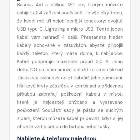
Baseus 4v1 s délkou 120 cm, kterým můžete
nabíjet až 4 zařízení současně. To vše díky tomu,
že kabel má tři nejoblíbenější konektory: dvojité
USB typu C, Lightning a micro USB. Tento jeden
kabel vám nahradí 4 další. Přestanete hledat
kabely schované v zásuvkách, abyste připojili
každý telefon, který máte doma, k nabíječce.
Kabel podporuje maximální proud 3,5 A. Jeho
délka 120 cm vám umožní odložit telefon dále od
zásuvky a nylonový oplet zabrání jeho zamotání.
Hliníkové kryty zástrček v kombinaci s přídavnou
přírubou zabraňují poškození kabelu v místě,
které je nejčastěji ohýbáno a vystaveno
poškození. Součástí sady je páska se suchým
zipem, kterou můžete kabel připevnit, když si jej
chcete vzít s sebou do batohu nebo tašky.
Nabijete 4 telefony najednou