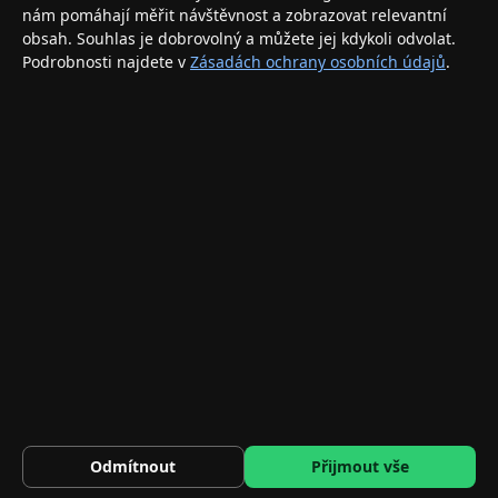
nám pomáhají měřit návštěvnost a zobrazovat relevantní
INFORMACE
obsah. Souhlas je dobrovolný a můžete jej kdykoli odvolat.
Podrobnosti najdete v
Zásadách ochrany osobních údajů
.
Doprava a doručení
Způsoby platby
Obchodní podmínky
Ochrana osobních údajů
Vrácení zboží a reklamace
KONTAKT
eshop@applegang.cz
Po–Pá: 9:00–18:00
Napište nám
© 2026 AppleGang.cz – Všechna práva vyhrazena
551 Kč
BASEUS CA1T4-B01 Opletený nabíjecí a datový kabel 4v1 (2x U…
DO KOŠÍKU
Odmítnout
Přijmout vše