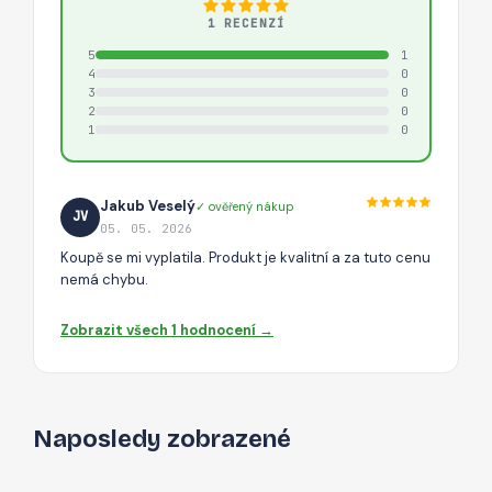
1 RECENZÍ
5
1
4
0
3
0
2
0
1
0
Jakub Veselý
✓ ověřený nákup
JV
05. 05. 2026
Koupě se mi vyplatila. Produkt je kvalitní a za tuto cenu
nemá chybu.
Zobrazit všech 1 hodnocení →
Naposledy zobrazené