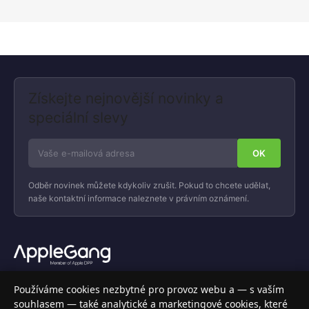
Získejte nejnovější novinky a
speciální slevy
Odběr novinek můžete kdykoliv zrušit. Pokud to chcete udělat,
naše kontaktní informace naleznete v právním oznámení.
Váš specializovaný obchod s Apple produkty, příslušenstvím a
Používáme cookies nezbytné pro provoz webu a — s vaším
elektronikou. Nakupujte bezpečně a s jistotou.
souhlasem — také analytické a marketingové cookies, které