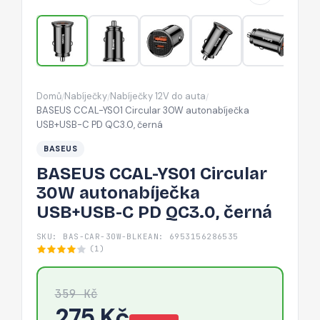
USB+USB-
C
PD
QC3.0,
černá
Domů
Nabíječky
Nabíječky 12V do auta
/
/
/
BASEUS CCAL-YS01 Circular 30W autonabíječka
USB+USB-C PD QC3.0, černá
BASEUS
BASEUS CCAL-YS01 Circular
30W autonabíječka
USB+USB-C PD QC3.0, černá
SKU: BAS-CAR-30W-BLK
EAN: 6953156286535
(1)
359 Kč
275 Kč