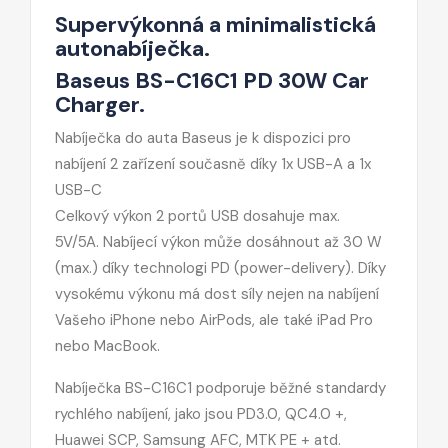
Supervýkonná a minimalistická
autonabíječka.
Baseus BS-C16C1 PD 30W Car
Charger.
Nabíječka do auta Baseus je k dispozici pro
nabíjení 2 zařízení současně díky 1x USB-A a 1x
USB-C
Celkový výkon 2 portů USB dosahuje max.
5V/5A. Nabíjecí výkon může dosáhnout až 30 W
(max.) díky technologi PD (power-delivery). Díky
vysokému výkonu má dost síly nejen na nabíjení
Vašeho iPhone nebo AirPods, ale také iPad Pro
nebo MacBook.
Nabíječka BS-C16C1 podporuje běžné standardy
rychlého nabíjení, jako jsou PD3.0, QC4.0 +,
Huawei SCP, Samsung AFC, MTK PE + atd.