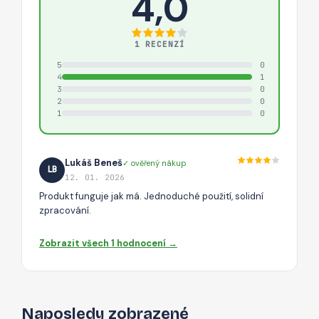
4,0
1 RECENZÍ
5
0
4
1
3
0
2
0
1
0
Lukáš Beneš
✓ ověřený nákup
LB
12. 01. 2026
Produkt funguje jak má. Jednoduché použití, solidní
zpracování.
Zobrazit všech 1 hodnocení →
Naposledy zobrazené