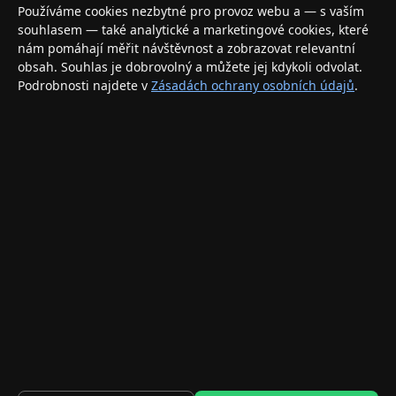
Váš specializovaný obchod s Apple produkty, příslušenstvím a
Používáme cookies nezbytné pro provoz webu a — s vaším
elektronikou. Nakupujte bezpečně a s jistotou.
souhlasem — také analytické a marketingové cookies, které
nám pomáhají měřit návštěvnost a zobrazovat relevantní
INFORMACE
obsah. Souhlas je dobrovolný a můžete jej kdykoli odvolat.
Podrobnosti najdete v
Zásadách ochrany osobních údajů
.
Doprava a doručení
Způsoby platby
Obchodní podmínky
Ochrana osobních údajů
Vrácení zboží a reklamace
KONTAKT
eshop@applegang.cz
Po–Pá: 9:00–18:00
Napište nám
© 2026 AppleGang.cz – Všechna práva vyhrazena