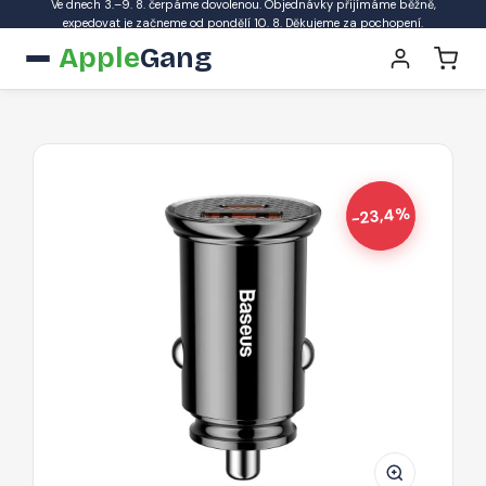
Ve dnech 3.–9. 8. čerpáme dovolenou. Objednávky přijímáme běžně,
expedovat je začneme od pondělí 10. 8. Děkujeme za pochopení.
Apple
Gang
-23,4%
BASEUS
CCAL-
YS01
Circular
30W
autonabíječka