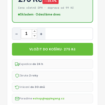
−-23,4%
Cena včetně DPH · doprava od 99 Kč
Skladem · Odesíláme dnes
Množství
−
+
VLOŽIT DO KOŠÍKU
· 275 Kč
Expedice
do 24 h
Záruka
2 roky
Vrácení
do 30 dnů
Poradíme
eshop@applegang.cz