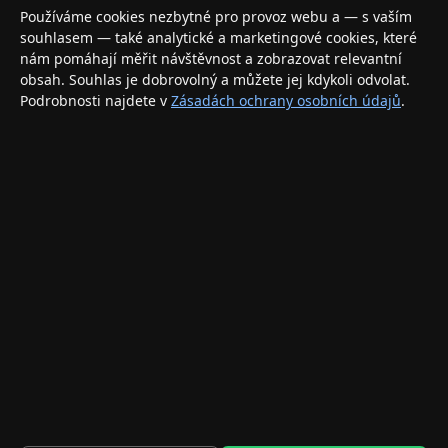
Váš specializovaný obchod s Apple produkty, příslušenstvím a
Používáme cookies nezbytné pro provoz webu a — s vaším
elektronikou. Nakupujte bezpečně a s jistotou.
souhlasem — také analytické a marketingové cookies, které
nám pomáhají měřit návštěvnost a zobrazovat relevantní
INFORMACE
obsah. Souhlas je dobrovolný a můžete jej kdykoli odvolat.
Podrobnosti najdete v
Zásadách ochrany osobních údajů
.
Doprava a doručení
Způsoby platby
Obchodní podmínky
Ochrana osobních údajů
Vrácení zboží a reklamace
KONTAKT
eshop@applegang.cz
Po–Pá: 9:00–18:00
Napište nám
© 2026 AppleGang.cz – Všechna práva vyhrazena