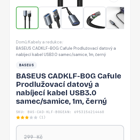
a
nabíjecí
kabel
USB3.0
samec/samice,
Domů
Kabely a redukce
/
/
1m,
BASEUS CADKLF-B0G Cafule Prodlužovací datový a
černý
nabíjecí kabel USB3.0 samec/samice, 1m, černý
BASEUS
BASEUS CADKLF-B0G Cafule
Prodlužovací datový a
nabíjecí kabel USB3.0
samec/samice, 1m, černý
SKU: BAS-CAD-KLF-B0G
EAN: 6953156214460
(1)
299 Kč