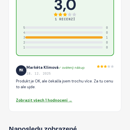
3,0
1 RECENZÍ
5
0
4
0
3
1
2
0
1
0
Markéta Klímová
✓ ověřený nákup
MK
18. 12. 2025
Produkt je OK, ale čekal/a jsem trochu více. Za tu cenu
to ale ujde.
Zobrazit všech 1 hodnocení →
Naposledy zobrazené