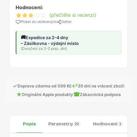
Hodnocení:
(přečtěte si recenzi)
Přidat do oblíbených
Sdílet
🚚
Expedice za 2–4 dny
– Zásilkovna - výdejní místo
(Doručení za 2–3 prac. dní)
✓
↩
Doprava zdarma od 599 Kč
30 dní na vrácení zboží
★
☎
Originální Apple produkty
Zákaznická podpora
Popis
Parametry
Hodnocení
22
1