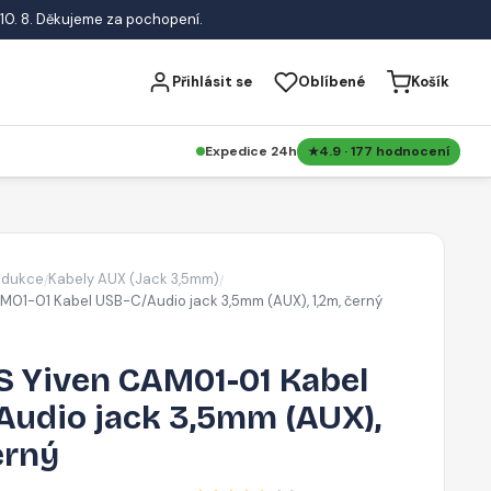
10. 8. Děkujeme za pochopení.
Přihlásit se
Oblíbené
Košík
Expedice 24h
4.9 · 177 hodnocení
edukce
Kabely AUX (Jack 3,5mm)
/
/
01-01 Kabel USB-C/Audio jack 3,5mm (AUX), 1,2m, černý
 Yiven CAM01-01 Kabel
Audio jack 3,5mm (AUX),
erný