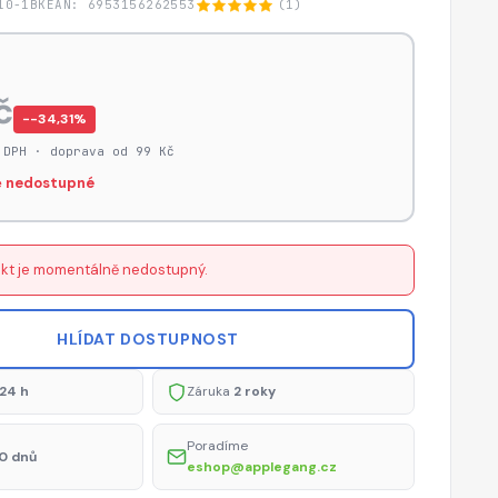
10-1BK
EAN: 6953156262553
(1)
č
−-34,31%
 DPH · doprava od 99 Kč
 nedostupné
kt je momentálně nedostupný.
HLÍDAT DOSTUPNOST
24 h
Záruka
2 roky
Poradíme
0 dnů
eshop@applegang.cz