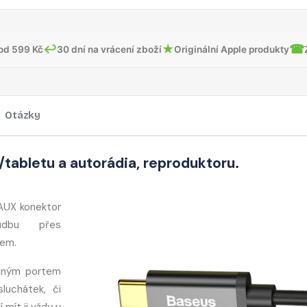
↩
★
☎
od 599 Kč
30 dní na vrácení zboží
Originální Apple produkty
Otázky
/tabletu a autorádia, reproduktoru.
 AUX konektor
udbu přes
pem.
diným portem
luchátek, či
mít ji vždy u