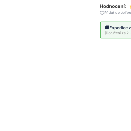
Hodnocení:
Přidat do oblíb
🚚
Expedice z
(Doručení za 2–3