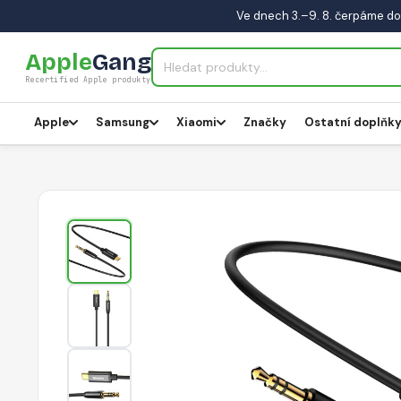
Ve dnech 3.–9. 8. čerpáme do
Apple
Gang
Recertified Apple produkty
Apple
Samsung
Xiaomi
Značky
Ostatní doplňk