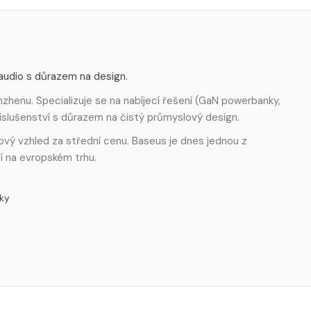
 audio s důrazem na design.
zhenu. Specializuje se na nabíjecí řešení (GaN powerbanky,
říslušenství s důrazem na čistý průmyslový design.
miový vzhled za střední cenu. Baseus je dnes jednou z
í na evropském trhu.
ky