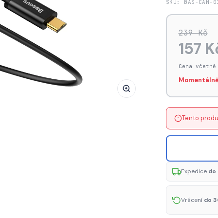
SKU: BAS-CAM-0
BASEUS
Yiven
239 Kč
CAM01-
157 K
01
Kabel
Cena včetně
USB-
Momentálně
C/Audio
jack
3,5mm
(AUX),
Tento produ
1,2m,
černý
Expedice
do 
Vrácení
do 3