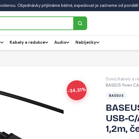
volenou. Objednávky přijímáme běžně, expedovat je začneme od pondělí 
y
Kabely a redukce
Audio
Nabíječky
Domů
Kabely a r
/
BASEUS Yiven CAM
-34,31%
BASEUS
BASEUS
USB-C/
1,2m, č