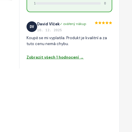
1
0
David Vlček
✓ ověřený nákup
DV
10. 12. 2025
Koupě se mi vyplatila. Produkt je kvalitní a za
tuto cenu nemá chybu.
Zobrazit všech 1 hodnocení →