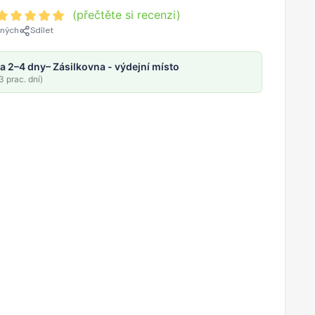
(přečtěte si recenzi)
ených
Sdílet
a 2–4 dny
– Zásilkovna - výdejní místo
 prac. dní)