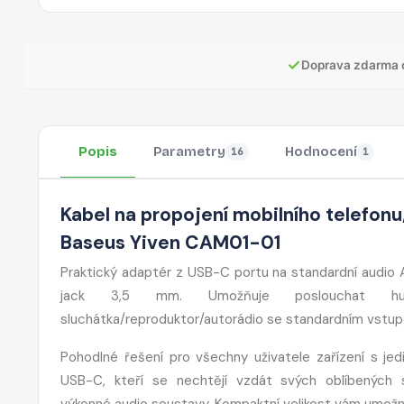
✓
Doprava zdarma 
Popis
Parametry
Hodnocení
16
1
Kabel na propojení mobilního telefonu
Baseus Yiven CAM01-01
Praktický adaptér z USB-C portu na standardní audio
jack 3,5 mm. Umožňuje poslouchat h
sluchátka/reproduktor/autorádio se standardním vstu
Pohodlné řešení pro všechny uživatele zařízení s je
USB-C, kteří se nechtějí vzdát svých oblíbených s
výkonné audio soustavy. Kompaktní velikost vám umožní 