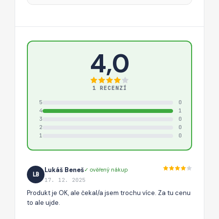
4,0
1 RECENZÍ
5
0
4
1
3
0
2
0
1
0
Lukáš Beneš
✓ ověřený nákup
LB
17. 12. 2025
Produkt je OK, ale čekal/a jsem trochu více. Za tu cenu
to ale ujde.