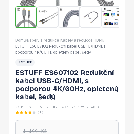
s
podporou
4K/60Hz,
opletený
kabel,
Domů
Kabely a redukce
Kabely a redukce HDMI
/
/
/
šedý
ESTUFF ES607102 Redukční kabel USB-C/HDMI, s
podporou 4K/60Hz, opletený kabel, šedý
ESTUFF
ESTUFF ES607102 Redukční
kabel USB-C/HDMI, s
podporou 4K/60Hz, opletený
kabel, šedý
SKU: EST-ES6-071-020
EAN: 5706998716804
(1)
1 199 Kč