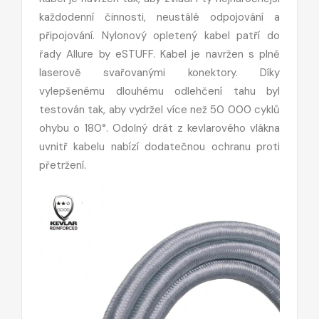
každodenní činnosti, neustálé odpojování a
připojování. Nylonový opletený kabel patří do
řady Allure by eSTUFF. Kabel je navržen s plně
laserově svařovanými konektory. Díky
vylepšenému dlouhému odlehčení tahu byl
testován tak, aby vydržel více než 50 000 cyklů
ohybu o 180°. Odolný drát z kevlarového vlákna
uvnitř kabelu nabízí dodatečnou ochranu proti
přetržení.