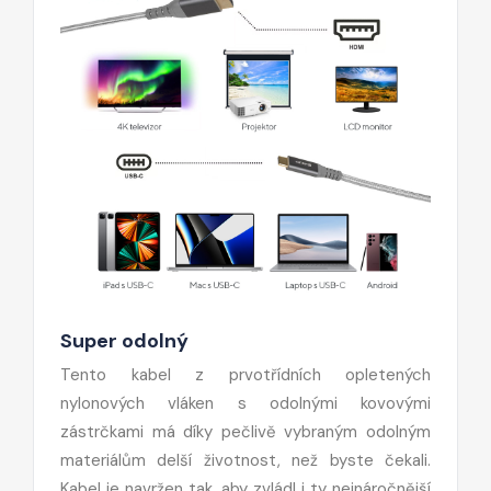
Super odolný
Tento kabel z prvotřídních opletených
nylonových vláken s odolnými kovovými
zástrčkami má díky pečlivě vybraným odolným
materiálům delší životnost, než byste čekali.
Kabel je navržen tak, aby zvládl i ty nejnáročnější