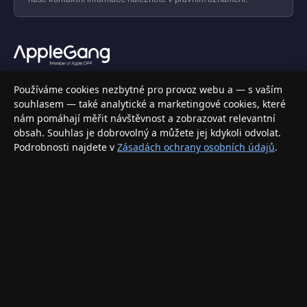
Váš specializovaný obchod s Apple produkty, příslušenstvím a
Používáme cookies nezbytné pro provoz webu a — s vaším
elektronikou. Nakupujte bezpečně a s jistotou.
souhlasem — také analytické a marketingové cookies, které
nám pomáhají měřit návštěvnost a zobrazovat relevantní
INFORMACE
obsah. Souhlas je dobrovolný a můžete jej kdykoli odvolat.
Podrobnosti najdete v
Zásadách ochrany osobních údajů
.
Doprava a doručení
Způsoby platby
Obchodní podmínky
Ochrana osobních údajů
Vrácení zboží a reklamace
KONTAKT
eshop@applegang.cz
Po–Pá: 9:00–18:00