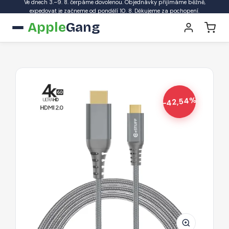
Ve dnech 3.–9. 8. čerpáme dovolenou. Objednávky přijímáme běžně,
expedovat je začneme od pondělí 10. 8. Děkujeme za pochopení.
Apple
Gang
-42,54%
ESTUFF
ES607102
Redukční
kabel
USB-
C/HDMI,