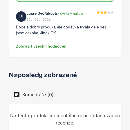
Lucie Dvořáková
✓ ověřený nákup
LD
05. 03. 2026
Docela dobrý produkt, ale dodávka trvala déle než
jsem čekal/a. Jinak OK.
Zobrazit všech 1 hodnocení →
Naposledy zobrazené
Komentáře (0)
Na tento produkt momentálně není přidána žádná
recenze.