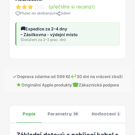
(přečtěte si recenzi)
Přidat do oblíbených
Sdílet
🚚
Expedice za 2–4 dny
– Zásilkovna - výdejní místo
(Doručení za 2–3 prac. dní)
✓
↩
Doprava zdarma od 599 Kč
30 dní na vrácení zboží
★
☎
Originální Apple produkty
Zákaznická podpora
Popis
Parametry
Hodnocení
20
1
Základní datový a nabíjecí kabel s