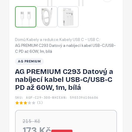
kabel
USB-
C/USB-
C
PD
Domů
Kabely a redukce
Kabely USB C - USB C
/
/
/
až
AG PREMIUM C293 Datový a nabíjecí kabel USB-C/USB-
60W,
C PD až 60W, 1m, bílá
1m,
AG PREMIUM
bílá
AG PREMIUM C293 Datový a
nabíjecí kabel USB-C/USB-C
PD až 60W, 1m, bílá
SKU: AGP-C29-300-WHI
EAN: 5903396106606
(1)
215 Kč
173 Kč