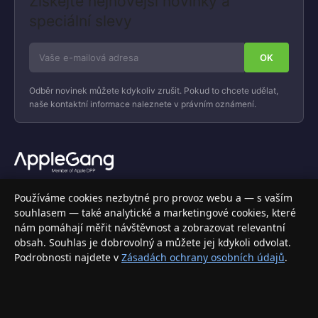
Získejte nejnovější novinky a
speciální slevy
Odběr novinek můžete kdykoliv zrušit. Pokud to chcete udělat,
naše kontaktní informace naleznete v právním oznámení.
Váš specializovaný obchod s Apple produkty, příslušenstvím a
Používáme cookies nezbytné pro provoz webu a — s vaším
elektronikou. Nakupujte bezpečně a s jistotou.
souhlasem — také analytické a marketingové cookies, které
nám pomáhají měřit návštěvnost a zobrazovat relevantní
INFORMACE
obsah. Souhlas je dobrovolný a můžete jej kdykoli odvolat.
Podrobnosti najdete v
Zásadách ochrany osobních údajů
.
Doprava a doručení
Způsoby platby
Obchodní podmínky