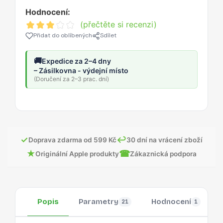
Hodnocení:
(přečtěte si recenzi)
Přidat do oblíbených
Sdílet
🚚
Expedice za 2–4 dny
– Zásilkovna - výdejní místo
(Doručení za 2–3 prac. dní)
✓
↩
Doprava zdarma od 599 Kč
30 dní na vrácení zboží
★
☎
Originální Apple produkty
Zákaznická podpora
Popis
Parametry
Hodnocení
21
1