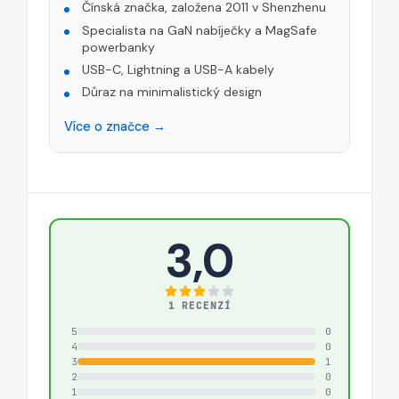
Čínská značka, založena 2011 v Shenzhenu
Specialista na GaN nabíječky a MagSafe
powerbanky
USB-C, Lightning a USB-A kabely
Důraz na minimalistický design
Více o značce →
3,0
1 RECENZÍ
5
0
4
0
3
1
2
0
1
0