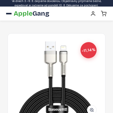
Ve dnech 3.–9. 8. čerpáme dovolenou. Objednávky přijímáme běžně,
expedovat je začneme od pondělí 10. 8. Děkujeme za pochopení.
Apple
Gang
-11,14%
BASEUS
CALJK-
B01
Cafule
Opletený
kabel