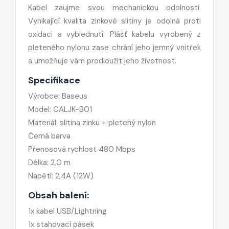
Kabel zaujme svou mechanickou odolností.
Vynikající kvalita zinkové slitiny je odolná proti
oxidaci a vyblednutí. Plášť kabelu vyrobený z
pleteného nylonu zase chrání jeho jemný vnitřek
a umožňuje vám prodloužit jeho životnost.
Specifikace
Výrobce: Baseus
Model: CALJK-B01
Materiál: slitina zinku + pletený nylon
Černá barva
Přenosová rychlost 480 Mbps
Délka: 2,0 m
Napětí: 2,4A (12W)
Obsah balení:
1x kabel USB/Lightning
1x stahovací pásek