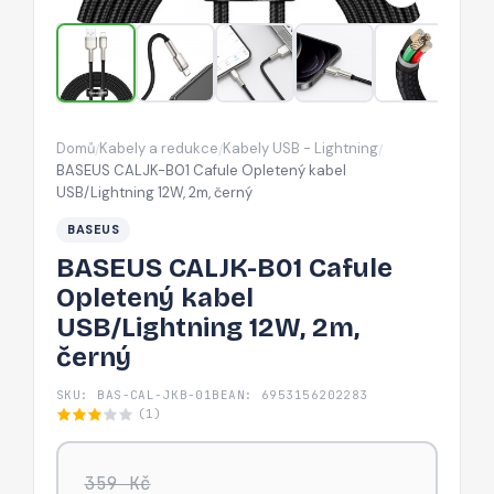
USB/Lightning
12W,
2m,
černý
Domů
Kabely a redukce
Kabely USB - Lightning
/
/
/
BASEUS CALJK-B01 Cafule Opletený kabel
USB/Lightning 12W, 2m, černý
BASEUS
BASEUS CALJK-B01 Cafule
Opletený kabel
USB/Lightning 12W, 2m,
černý
SKU: BAS-CAL-JKB-01B
EAN: 6953156202283
(1)
359 Kč