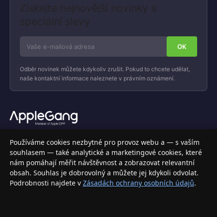
Získejte nejnovější novinky a
speciální slevy
Odběr novinek můžete kdykoliv zrušit. Pokud to chcete udělat,
naše kontaktní informace naleznete v právním oznámení.
Váš specializovaný obchod s Apple produkty, příslušenstvím a
Používáme cookies nezbytné pro provoz webu a — s vaším
elektronikou. Nakupujte bezpečně a s jistotou.
souhlasem — také analytické a marketingové cookies, které
nám pomáhají měřit návštěvnost a zobrazovat relevantní
INFORMACE
obsah. Souhlas je dobrovolný a můžete jej kdykoli odvolat.
Podrobnosti najdete v
Zásadách ochrany osobních údajů
.
Doprava a doručení
Způsoby platby
Obchodní podmínky