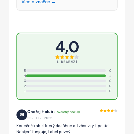
Více o značce →
4,0
1 RECENZÍ
5
0
4
1
3
0
2
0
1
0
Ondřej Holub
✓ ověřený nákup
OH
20. 11. 2025
Konečně kabel, který dosáhne od zásuvky k posteli.
Nabíjení funguje, kabel pevný.