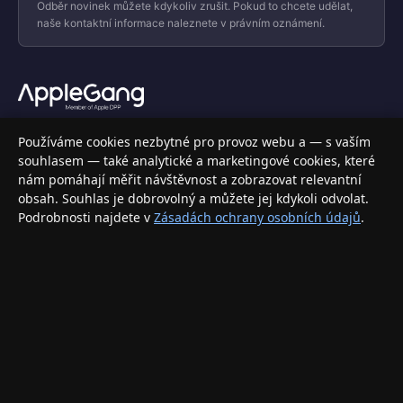
Odběr novinek můžete kdykoliv zrušit. Pokud to chcete udělat,
naše kontaktní informace naleznete v právním oznámení.
Váš specializovaný obchod s Apple produkty, příslušenstvím a
Používáme cookies nezbytné pro provoz webu a — s vaším
elektronikou. Nakupujte bezpečně a s jistotou.
souhlasem — také analytické a marketingové cookies, které
nám pomáhají měřit návštěvnost a zobrazovat relevantní
INFORMACE
obsah. Souhlas je dobrovolný a můžete jej kdykoli odvolat.
Podrobnosti najdete v
Zásadách ochrany osobních údajů
.
Doprava a doručení
Způsoby platby
Obchodní podmínky
Ochrana osobních údajů
Vrácení zboží a reklamace
KONTAKT
eshop@applegang.cz