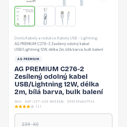
kabel
USB/Lightning
12W,
délka
2m,
Domů
Kabely a redukce
Kabely USB - Lightning
/
/
/
bílá
AG PREMIUM C276-2 Zesílený odolný kabel
barva,
USB/Lightning 12W, délka 2m, bílá barva, bulk balení
bulk
AG PREMIUM
balení
AG PREMIUM C276-2
Zesílený odolný kabel
USB/Lightning 12W, délka
2m, bílá barva, bulk balení
SKU: AGP-C27-620-WHI
EAN: 5903396067914
(1)
239 Kč