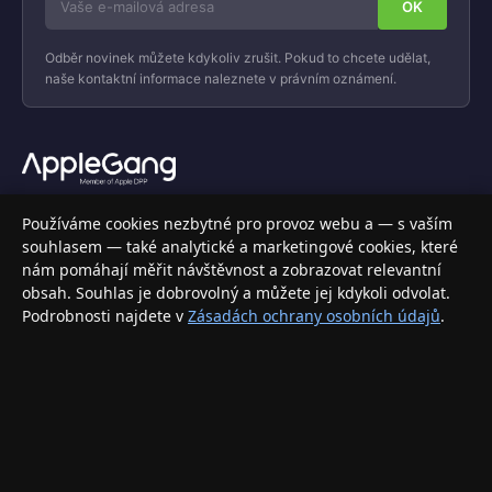
Odběr novinek můžete kdykoliv zrušit. Pokud to chcete udělat,
naše kontaktní informace naleznete v právním oznámení.
Váš specializovaný obchod s Apple produkty, příslušenstvím a
Používáme cookies nezbytné pro provoz webu a — s vaším
elektronikou. Nakupujte bezpečně a s jistotou.
souhlasem — také analytické a marketingové cookies, které
nám pomáhají měřit návštěvnost a zobrazovat relevantní
INFORMACE
obsah. Souhlas je dobrovolný a můžete jej kdykoli odvolat.
Podrobnosti najdete v
Zásadách ochrany osobních údajů
.
Doprava a doručení
Způsoby platby
Obchodní podmínky
Ochrana osobních údajů
Vrácení zboží a reklamace