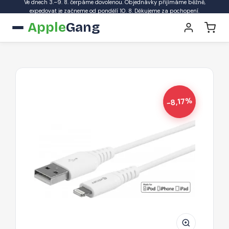
Ve dnech 3.–9. 8. čerpáme dovolenou. Objednávky přijímáme běžně,
expedovat je začneme od pondělí 10. 8. Děkujeme za pochopení.
Apple
Gang
-8,17%
ESTUFF
Prémiový
datový
a
nabíjecí
kabel