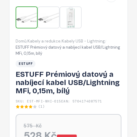
USB/Lightning
MFi,
0,15m,
bílý
Domů
Kabely a redukce
Kabely USB - Lightning
/
/
/
ESTUFF Prémiový datový a nabíjecí kabel USB/Lightning
MFi, 0,15m, bílý
ESTUFF
ESTUFF Prémiový datový a
nabíjecí kabel USB/Lightning
MFi, 0,15m, bílý
SKU: EST-MFI-WHI-015
EAN: 5704174087571
(1)
575 Kč
528 Kč