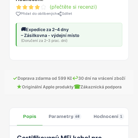
(přečtěte si recenzi)
Přidat do oblíbených
Sdílet
🚚
Expedice za 2–4 dny
– Zásilkovna - výdejní místo
(Doručení za 2–3 prac. dní)
✓
↩
Doprava zdarma od 599 Kč
30 dní na vrácení zboží
★
☎
Originální Apple produkty
Zákaznická podpora
Popis
Parametry
Hodnocení
68
1
Certifikovaný MFi kabel pro