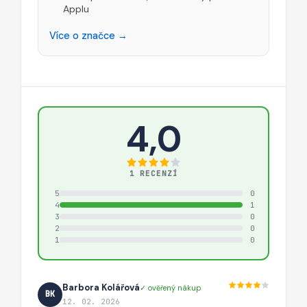
Applu
Více o značce →
4,0
1 RECENZÍ
5
0
4
1
3
0
2
0
1
0
Barbora Kolářová
✓ ověřený nákup
BK
12. 02. 2026