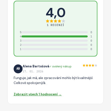
4,0
1 RECENZÍ
5
0
4
1
3
0
2
0
1
0
Alena Bartošová
✓ ověřený nákup
AB
17. 01. 2026
Funguje, jak má, ale zpracování mohlo být kvalitnější.
Celkově spokojený/á.
Zobrazit všech 1 hodnocení →