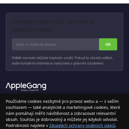
Získejte nejnovější novinky a
speciální slevy
Odběr novinek můžete kdykoliv zrušit. Pokud to chcete udělat,
naše kontaktní informace naleznete v právním oznámení.
Váš specializovaný obchod s Apple produkty, příslušenstvím a
Používáme cookies nezbytné pro provoz webu a — s vaším
elektronikou. Nakupujte bezpečně a s jistotou.
souhlasem — také analytické a marketingové cookies, které
nám pomáhají měřit návštěvnost a zobrazovat relevantní
INFORMACE
obsah. Souhlas je dobrovolný a můžete jej kdykoli odvolat.
Podrobnosti najdete v
Zásadách ochrany osobních údajů
.
Doprava a doručení