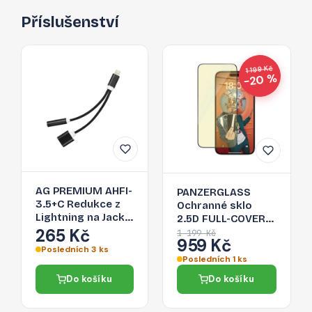
Příslušenství
1 199 Kč
−20 %
AG PREMIUM AHFI-
PANZERGLASS
3.5+C Redukce z
Ochranné sklo
Lightning na Jack
2.5D FULL-COVER
3,5/Lightning,
265 Kč
0.4mm pro iPhone
1 199 Kč
959 Kč
černá
15 Plus, EyeCare,
Posledních 3 ks
černý rámeček
Posledních 1 ks
Do košíku
Do košíku