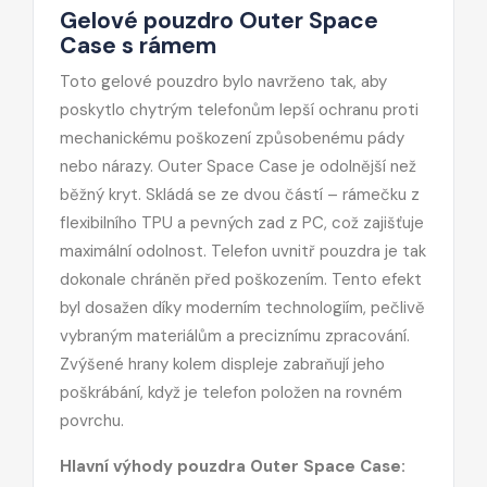
Gelové pouzdro Outer Space
Case s rámem
Toto gelové pouzdro bylo navrženo tak, aby
poskytlo chytrým telefonům lepší ochranu proti
mechanickému poškození způsobenému pády
nebo nárazy. Outer Space Case je odolnější než
běžný kryt. Skládá se ze dvou částí – rámečku z
flexibilního TPU a pevných zad z PC, což zajišťuje
maximální odolnost. Telefon uvnitř pouzdra je tak
dokonale chráněn před poškozením. Tento efekt
byl dosažen díky moderním technologiím, pečlivě
vybraným materiálům a preciznímu zpracování.
Zvýšené hrany kolem displeje zabraňují jeho
poškrábání, když je telefon položen na rovném
povrchu.
Hlavní výhody pouzdra Outer Space Case: