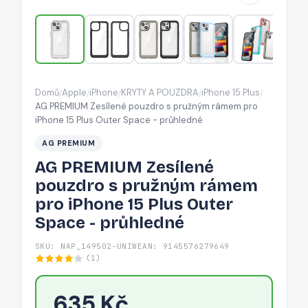
rámem
pro
iPhone
15
Plus
Domů
Apple
iPhone
KRYTY A POUZDRA
iPhone 15 Plus
/
/
/
/
/
Outer
AG PREMIUM Zesílené pouzdro s pružným rámem pro
Space
iPhone 15 Plus Outer Space - průhledné
-
AG PREMIUM
průhledné
AG PREMIUM Zesílené
pouzdro s pružným rámem
pro iPhone 15 Plus Outer
Space - průhledné
SKU: NAP_149502-UNIW
EAN: 9145576279649
(1)
635 Kč