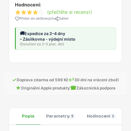
Hodnocení:
(přečtěte si recenzi)
Přidat do oblíbených
Sdílet
🚚
Expedice za 2–4 dny
– Zásilkovna - výdejní místo
(Doručení za 2–3 prac. dní)
✓
↩
Doprava zdarma od 599 Kč
30 dní na vrácení zboží
★
☎
Originální Apple produkty
Zákaznická podpora
Popis
Parametry
Hodnocení
O
5
1