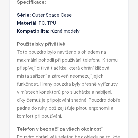
Specifikace:
Série:
Outer Space Case
Materiál:
PC, TPU
Kompatibilita:
různé modely
Použitelsky přívětivé
Toto pouzdro bylo navrženo s ohledem na
maximální pohodlí při používání telefonu. K tomu
přispívají citlivá tlačítka, která chrání klíčová
místa zařízení a zároveň neomezují jejich
funkčnost. Hrany pouzdra byly přesně vyříznuty
v místech konektorů pro sluchátka a nabíjení,
díky čemuž je připojování snadné. Pouzdro dobře
padne do ruky, což zajišťuje plnou ergonomii a
komfort při používání.
Telefon v bezpečí za všech okolností
Pouzdro chrání váš telefon bez ohledu na to, kde