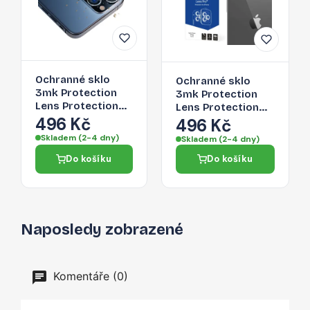
Ochranné sklo
Ochranné sklo
3mk Protection
3mk Protection
Lens Protection
Lens Protection
Pro pro iPhone 15
496 Kč
Pro pro iPhone 15
496 Kč
Plus -
Plus - graphite
Skladem (2-4 dny)
Skladem (2-4 dny)
transparentní
Do košíku
Do košíku
Naposledy zobrazené
Komentáře (0)