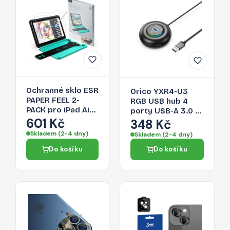
Ochranné sklo ESR
Orico YXR4-U3
PAPER FEEL 2-
RGB USB hub 4
PACK pro iPad Air
porty USB-A 3.0 s
13" (1 / 2 / 3 2024-
601 Kč
audio/mikrofonním
348 Kč
2026) - clear
portem 0,3 m –
Skladem (2-4 dny)
Skladem (2-4 dny)
černý
Do košíku
Do košíku