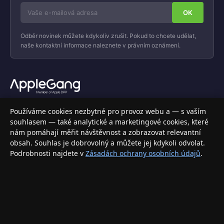
Odběr novinek můžete kdykoliv zrušit. Pokud to chcete udělat,
naše kontaktní informace naleznete v právním oznámení.
Váš specializovaný obchod s Apple produkty, příslušenstvím a
Používáme cookies nezbytné pro provoz webu a — s vaším
elektronikou. Nakupujte bezpečně a s jistotou.
souhlasem — také analytické a marketingové cookies, které
nám pomáhají měřit návštěvnost a zobrazovat relevantní
INFORMACE
obsah. Souhlas je dobrovolný a můžete jej kdykoli odvolat.
Podrobnosti najdete v
Zásadách ochrany osobních údajů
.
Doprava a doručení
Způsoby platby
Obchodní podmínky
Ochrana osobních údajů
Vrácení zboží a reklamace