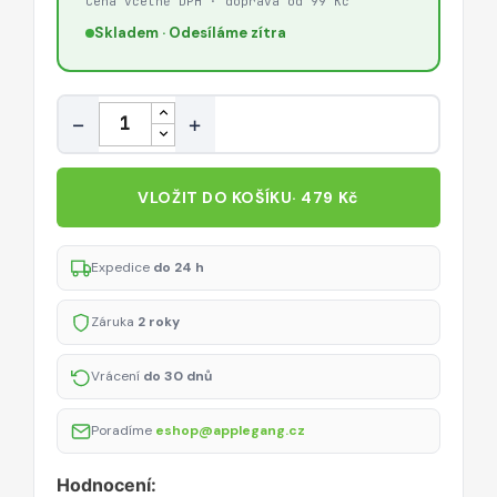
Cena včetně DPH · doprava od 99 Kč
Skladem · Odesíláme zítra
Množství
−
+
VLOŽIT DO KOŠÍKU
· 479 Kč
Expedice
do 24 h
Záruka
2 roky
Vrácení
do 30 dnů
Poradíme
eshop@applegang.cz
Hodnocení: