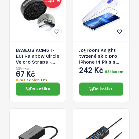
−44 %
BASEUS ACMGT-
Joyroom Knight
E01 Rainbow Circle
tvrzené sklo pro
Velcro Straps -
iPhone 14 Plus s
páska na suchý zip
aplikátorem,
242 Kč
119 Kč
67 Kč
Skladem
pro organizaci
průhledné (JR-H11)
kabelů, 1m, černá
Posledních 1 ks
Do košíku
Do košíku