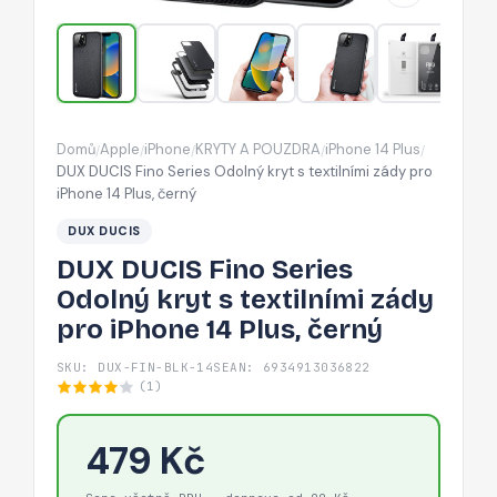
s
textilními
zády
pro
iPhone
Domů
Apple
iPhone
KRYTY A POUZDRA
iPhone 14 Plus
/
/
/
/
/
14
DUX DUCIS Fino Series Odolný kryt s textilními zády pro
Plus,
iPhone 14 Plus, černý
černý
DUX DUCIS
DUX DUCIS Fino Series
Odolný kryt s textilními zády
pro iPhone 14 Plus, černý
SKU: DUX-FIN-BLK-14S
EAN: 6934913036822
(1)
479 Kč