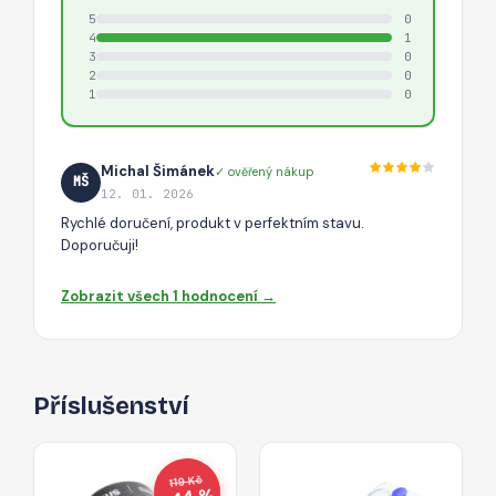
5
0
4
1
3
0
2
0
1
0
Michal Šimánek
✓ ověřený nákup
MŠ
12. 01. 2026
Rychlé doručení, produkt v perfektním stavu.
Doporučuji!
Zobrazit všech 1 hodnocení →
Příslušenství
119 Kč