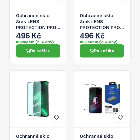
Ochranné sklo
Ochranné sklo
3mk LENS
3mk LENS
PROTECTION PRO
PROTECTION PRO
pro iPhone 14 Plus
pro iPhone 14 Plus
496 Kč
496 Kč
- stříbrná
- šedá
Skladem (2-4 dny)
Skladem (2-4 dny)
Do košíku
Do košíku
Ochranné sklo
Ochranné sklo