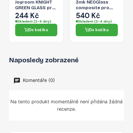
Joyroom KNIGHT
3mk NEOGlass
GREEN GLASS pro
composite pro
iPhone 14 Plus -
iPhone 14 Plus -
244 Kč
540 Kč
zelená
transparentní
Skladem (2-4 dny)
Skladem (2-4 dny)
Do košíku
Do košíku
Naposledy zobrazené
Komentáře (0)
Na tento produkt momentálně není přidána žádná
recenze.