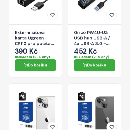
Externí síťová
Orico PW4U-U3
karta Ugreen
USB hub USB-A /
CR110 pro počítač
4x USB-A 3.0 –
a chytrý telefon -
černá
390 Kč
452 Kč
černá
Skladem (2-4 dny)
Skladem (2-4 dny)
Do košíku
Do košíku