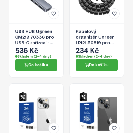
USB HUB Ugreen
Kabelový
CM219 70336 pro
organizér Ugreen
USB-C zařízení -
LP121 30819 pro
šedá
kabely - černá
536 Kč
234 Kč
Skladem (2-4 dny)
Skladem (2-4 dny)
Do košíku
Do košíku