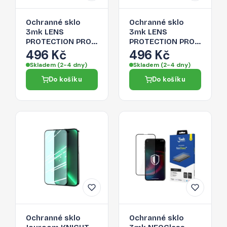
Ochranné sklo
Ochranné sklo
3mk LENS
3mk LENS
PROTECTION PRO
PROTECTION PRO
pro iPhone 14 Plus
pro iPhone 14 Plus
496 Kč
496 Kč
- stříbrná
- šedá
Skladem (2-4 dny)
Skladem (2-4 dny)
Do košíku
Do košíku
Ochranné sklo
Ochranné sklo