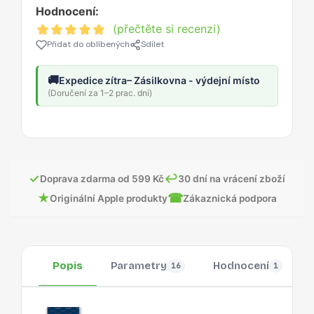
Hodnocení:
(přečtěte si recenzi)
Přidat do oblíbených
Sdílet
🚚
Expedice zítra
– Zásilkovna - výdejní místo
(Doručení za 1–2 prac. dní)
✓
↩
Doprava zdarma od 599 Kč
30 dní na vrácení zboží
★
☎
Originální Apple produkty
Zákaznická podpora
Popis
Parametry
Hodnocení
16
1