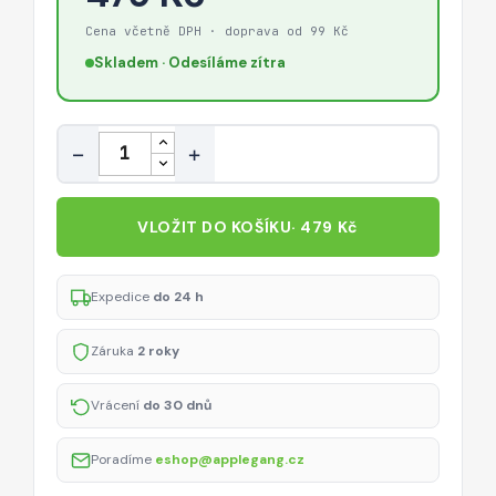
Cena včetně DPH · doprava od 99 Kč
Skladem · Odesíláme zítra
Množství
−
+
VLOŽIT DO KOŠÍKU
· 479 Kč
Expedice
do 24 h
Záruka
2 roky
Vrácení
do 30 dnů
Poradíme
eshop@applegang.cz