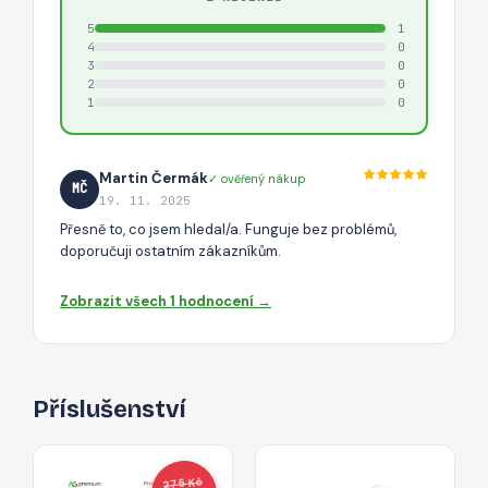
5
1
4
0
3
0
2
0
1
0
Martin Čermák
✓ ověřený nákup
MČ
19. 11. 2025
Přesně to, co jsem hledal/a. Funguje bez problémů,
doporučuji ostatním zákazníkům.
Zobrazit všech 1 hodnocení →
Příslušenství
275 Kč