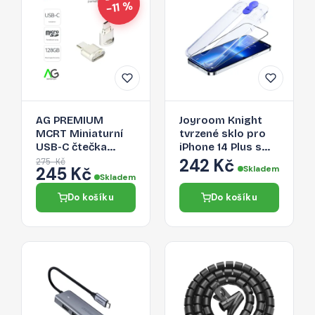
−11 %
AG PREMIUM
Joyroom Knight
MCRT Miniaturní
tvrzené sklo pro
USB-C čtečka
iPhone 14 Plus s
Micro SD karet,
aplikátorem,
242 Kč
275 Kč
245 Kč
Skladem
zlatá
průhledné (JR-H11)
Skladem
Do košíku
Do košíku