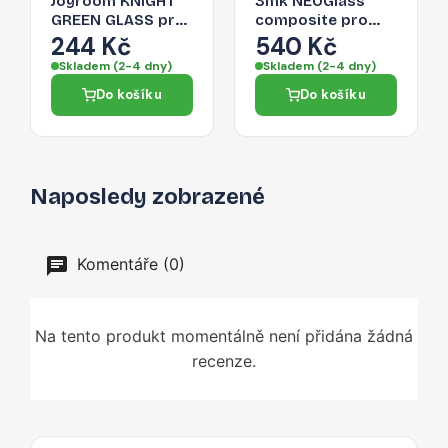
Joyroom KNIGHT
3mk NEOGlass
GREEN GLASS pro
composite pro
iPhone 14 Plus -
iPhone 14 Plus -
244 Kč
540 Kč
zelená
transparentní
Skladem (2-4 dny)
Skladem (2-4 dny)
Do košíku
Do košíku
Naposledy zobrazené
Komentáře (0)
Na tento produkt momentálně není přidána žádná
recenze.