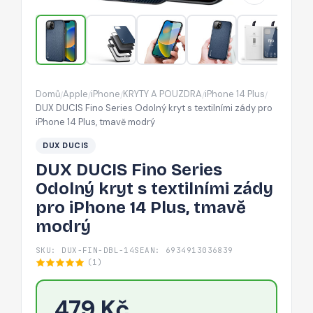
s
textilními
zády
pro
iPhone
Domů
Apple
iPhone
KRYTY A POUZDRA
iPhone 14 Plus
/
/
/
/
/
14
DUX DUCIS Fino Series Odolný kryt s textilními zády pro
Plus,
iPhone 14 Plus, tmavě modrý
tmavě
DUX DUCIS
modrý
DUX DUCIS Fino Series
Odolný kryt s textilními zády
pro iPhone 14 Plus, tmavě
modrý
SKU: DUX-FIN-DBL-14S
EAN: 6934913036839
(1)
479 Kč