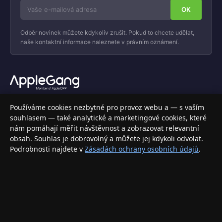
Odběr novinek můžete kdykoliv zrušit. Pokud to chcete udělat,
naše kontaktní informace naleznete v právním oznámení.
Váš specializovaný obchod s Apple produkty, příslušenstvím a
Používáme cookies nezbytné pro provoz webu a — s vaším
elektronikou. Nakupujte bezpečně a s jistotou.
souhlasem — také analytické a marketingové cookies, které
nám pomáhají měřit návštěvnost a zobrazovat relevantní
INFORMACE
obsah. Souhlas je dobrovolný a můžete jej kdykoli odvolat.
Podrobnosti najdete v
Zásadách ochrany osobních údajů
.
Doprava a doručení
Způsoby platby
Obchodní podmínky
Ochrana osobních údajů
Vrácení zboží a reklamace