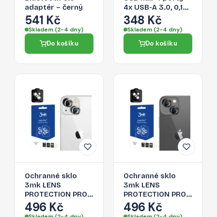
adaptér – černý
4x USB-A 3.0, 0,15
m – černý
541 Kč
348 Kč
Skladem (2-4 dny)
Skladem (2-4 dny)
Do košíku
Do košíku
Ochranné sklo
Ochranné sklo
3mk LENS
3mk LENS
PROTECTION PRO
PROTECTION PRO
pro iPhone 14 Plus
pro iPhone 14 Plus
496 Kč
496 Kč
- stříbrná
- šedá
Skladem (2-4 dny)
Skladem (2-4 dny)