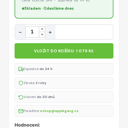
Cena včetně DPH · doprava od 99 Kč
Skladem · Odesíláme dnes
Množství
−
+
VLOŽIT DO KOŠÍKU
· 1 079 Kč
Expedice
do 24 h
Záruka
2 roky
Vrácení
do 30 dnů
Poradíme
eshop@applegang.cz
Hodnocení: