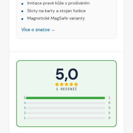
Imitace pravé kůže s prošíváním
Sloty na karty a stojan funkce
Magnetické MagSafe varianty
Více o značce →
5,0
1 RECENZÍ
5
1
4
0
3
0
2
0
1
0