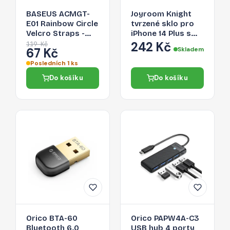
BASEUS ACMGT-
Joyroom Knight
E01 Rainbow Circle
tvrzené sklo pro
Velcro Straps -
iPhone 14 Plus s
páska na suchý zip
aplikátorem,
242 Kč
119 Kč
67 Kč
Skladem
pro organizaci
průhledné (JR-H11)
kabelů, 1m, černá
Posledních 1 ks
Do košíku
Do košíku
Orico BTA-60
Orico PAPW4A-C3
Bluetooth 6.0
USB hub 4 porty