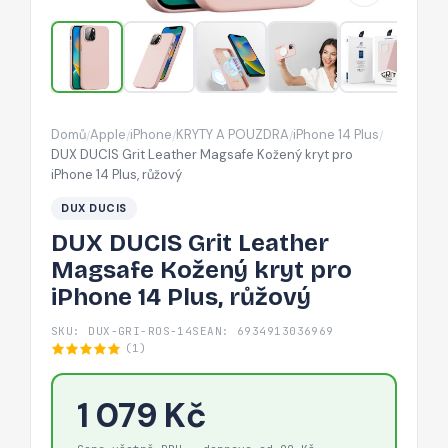
kryt
pro
iPhone
14
Plus,
Domů
Apple
iPhone
KRYTY A POUZDRA
iPhone 14 Plus
/
/
/
/
/
růžový
DUX DUCIS Grit Leather Magsafe Kožený kryt pro
iPhone 14 Plus, růžový
DUX DUCIS
DUX DUCIS Grit Leather
Magsafe Kožený kryt pro
iPhone 14 Plus, růžový
SKU: DUX-GRI-ROS-14S
EAN: 6934913036969
(1)
1 079 Kč