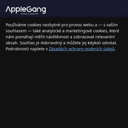
Váš specializovaný obchod s Apple produkty, příslušenstvím a
Používáme cookies nezbytné pro provoz webu a — s vaším
elektronikou. Nakupujte bezpečně a s jistotou.
souhlasem — také analytické a marketingové cookies, které
nám pomáhají měřit návštěvnost a zobrazovat relevantní
INFORMACE
obsah. Souhlas je dobrovolný a můžete jej kdykoli odvolat.
Podrobnosti najdete v
Zásadách ochrany osobních údajů
.
Doprava a doručení
Způsoby platby
Obchodní podmínky
Ochrana osobních údajů
Vrácení zboží a reklamace
KONTAKT
eshop@applegang.cz
Po–Pá: 9:00–18:00
Napište nám