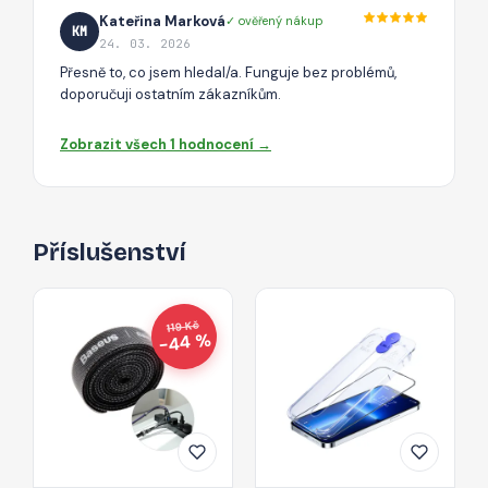
Kateřina Marková
✓ ověřený nákup
KM
24. 03. 2026
Přesně to, co jsem hledal/a. Funguje bez problémů,
doporučuji ostatním zákazníkům.
Zobrazit všech 1 hodnocení →
Příslušenství
119 Kč
−44 %