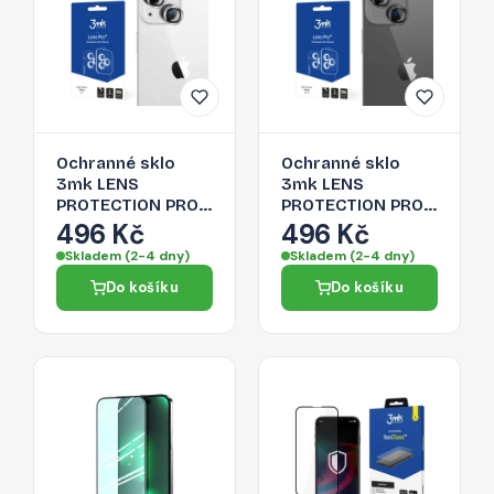
Ochranné sklo
Ochranné sklo
3mk LENS
3mk LENS
PROTECTION PRO
PROTECTION PRO
pro iPhone 14 Plus
pro iPhone 14 Plus
496 Kč
496 Kč
- stříbrná
- šedá
Skladem (2-4 dny)
Skladem (2-4 dny)
Do košíku
Do košíku