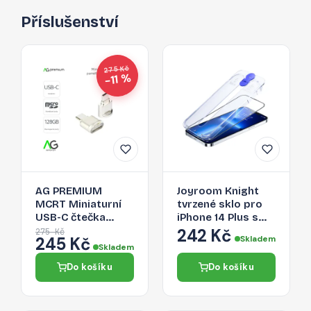
Příslušenství
275 Kč
−11 %
AG PREMIUM
Joyroom Knight
MCRT Miniaturní
tvrzené sklo pro
USB-C čtečka
iPhone 14 Plus s
Micro SD karet,
aplikátorem,
242 Kč
275 Kč
245 Kč
Skladem
zlatá
průhledné (JR-H11)
Skladem
Do košíku
Do košíku