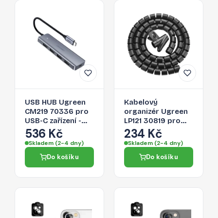
USB HUB Ugreen
Kabelový
CM219 70336 pro
organizér Ugreen
USB-C zařízení -
LP121 30819 pro
šedá
kabely - černá
536 Kč
234 Kč
Skladem (2-4 dny)
Skladem (2-4 dny)
Do košíku
Do košíku