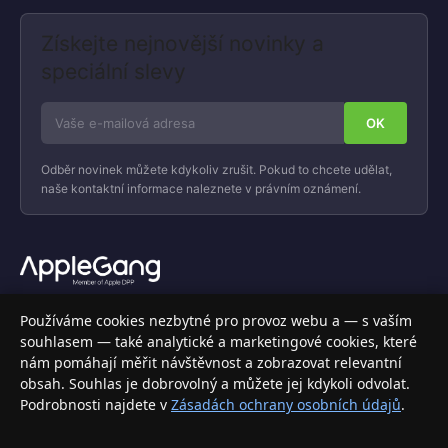
Získejte nejnovější novinky a
speciální slevy
Odběr novinek můžete kdykoliv zrušit. Pokud to chcete udělat,
naše kontaktní informace naleznete v právním oznámení.
Váš specializovaný obchod s Apple produkty, příslušenstvím a
Používáme cookies nezbytné pro provoz webu a — s vaším
elektronikou. Nakupujte bezpečně a s jistotou.
souhlasem — také analytické a marketingové cookies, které
nám pomáhají měřit návštěvnost a zobrazovat relevantní
INFORMACE
obsah. Souhlas je dobrovolný a můžete jej kdykoli odvolat.
Podrobnosti najdete v
Zásadách ochrany osobních údajů
.
Doprava a doručení
Způsoby platby