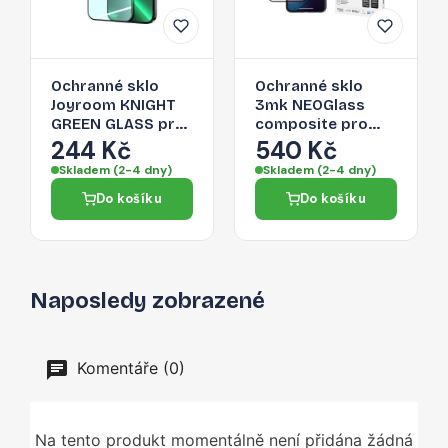
Ochranné sklo
Ochranné sklo
Joyroom KNIGHT
3mk NEOGlass
GREEN GLASS pro
composite pro
iPhone 14 Plus -
iPhone 14 Plus -
244 Kč
540 Kč
zelená
transparentní
Skladem (2-4 dny)
Skladem (2-4 dny)
Do košíku
Do košíku
Naposledy zobrazené
Komentáře (0)
Na tento produkt momentálně není přidána žádná