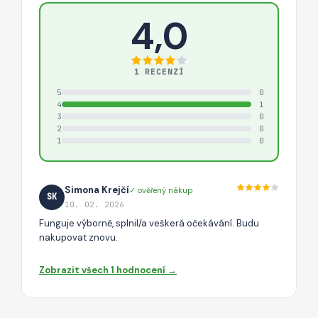
4,0
1 RECENZÍ
5
0
4
1
3
0
2
0
1
0
Simona Krejčí
✓ ověřený nákup
SK
10. 02. 2026
Funguje výborně, splnil/a veškerá očekávání. Budu
nakupovat znovu.
Zobrazit všech 1 hodnocení →