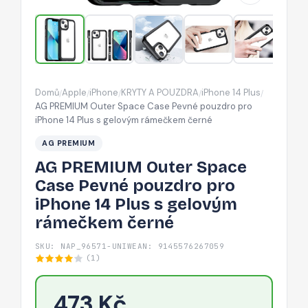
pouzdro
pro
iPhone
14
Plus
Domů
Apple
iPhone
KRYTY A POUZDRA
iPhone 14 Plus
/
/
/
/
/
s
AG PREMIUM Outer Space Case Pevné pouzdro pro
gelovým
iPhone 14 Plus s gelovým rámečkem černé
rámečkem
AG PREMIUM
černé
AG PREMIUM Outer Space
Case Pevné pouzdro pro
iPhone 14 Plus s gelovým
rámečkem černé
SKU: NAP_96571-UNIW
EAN: 9145576267059
(1)
473 Kč