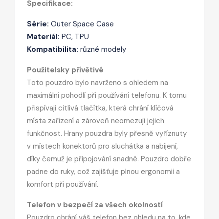
Specifikace:
Série:
Outer Space Case
Materiál:
PC, TPU
Kompatibilita:
různé modely
Použitelsky přívětivé
Toto pouzdro bylo navrženo s ohledem na
maximální pohodlí při používání telefonu. K tomu
přispívají citlivá tlačítka, která chrání klíčová
místa zařízení a zároveň neomezují jejich
funkčnost. Hrany pouzdra byly přesně vyříznuty
v místech konektorů pro sluchátka a nabíjení,
díky čemuž je připojování snadné. Pouzdro dobře
padne do ruky, což zajišťuje plnou ergonomii a
komfort při používání.
Telefon v bezpečí za všech okolností
Pouzdro chrání váš telefon bez ohledu na to, kde