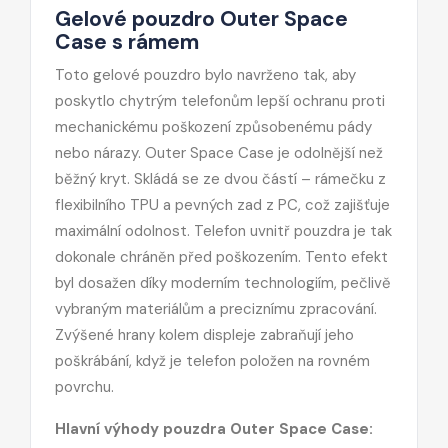
Gelové pouzdro Outer Space
Case s rámem
Toto gelové pouzdro bylo navrženo tak, aby
poskytlo chytrým telefonům lepší ochranu proti
mechanickému poškození způsobenému pády
nebo nárazy. Outer Space Case je odolnější než
běžný kryt. Skládá se ze dvou částí – rámečku z
flexibilního TPU a pevných zad z PC, což zajišťuje
maximální odolnost. Telefon uvnitř pouzdra je tak
dokonale chráněn před poškozením. Tento efekt
byl dosažen díky moderním technologiím, pečlivě
vybraným materiálům a preciznímu zpracování.
Zvýšené hrany kolem displeje zabraňují jeho
poškrábání, když je telefon položen na rovném
povrchu.
Hlavní výhody pouzdra Outer Space Case: