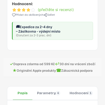
Hodnocení:
(přečtěte si recenzi)
Přidat do oblíbených
Sdílet
🚚
Expedice za 2–4 dny
– Zásilkovna - výdejní místo
(Doručení za 2–3 prac. dní)
✓
↩
Doprava zdarma od 599 Kč
30 dní na vrácení zboží
★
☎
Originální Apple produkty
Zákaznická podpora
Popis
Parametry
Hodnocení
O
4
1