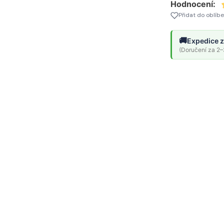
Hodnocení:
Přidat do oblíb
🚚
Expedice z
(Doručení za 2–3