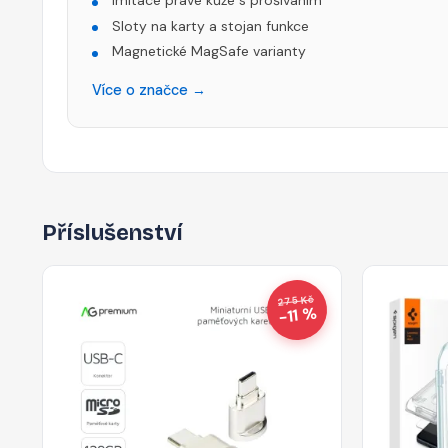
Imitace pravé kůže s prošíváním
Sloty na karty a stojan funkce
Magnetické MagSafe varianty
Více o značce →
Příslušenství
275 Kč
−11 %