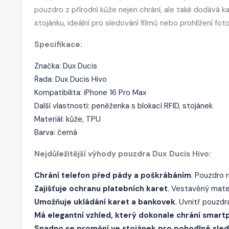
pouzdro z přírodní kůže nejen chrání, ale také dodává k
stojánku, ideální pro sledování filmů nebo prohlížení foto
Specifikace:
Značka: Dux Ducis
Řada: Dux Ducis Hivo
Kompatibilita: iPhone 16 Pro Max
Další vlastnosti: peněženka s blokací RFID, stojánek
Materiál: kůže, TPU
Barva: černá
Nejdůležitější výhody pouzdra Dux Ducis Hivo:
Chrání telefon před pády a poškrábáním
. Pouzdro 
Zajišťuje ochranu platebních karet
. Vestavěný materi
Umožňuje ukládání karet a bankovek
. Uvnitř pouzdr
Má elegantní vzhled, který dokonale chrání smar
Snadno se promění ve stojánek pro pohodlné sled