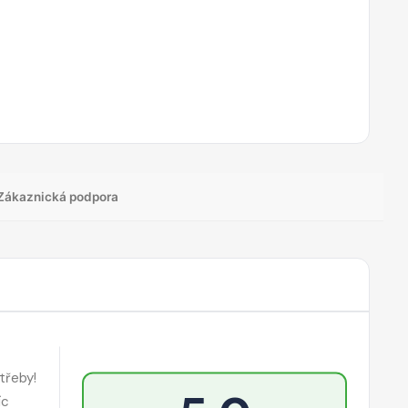
Zákaznická podpora
třeby!
íc