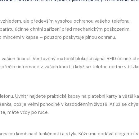
 vzhledem, ale především vysokou ochranou vašeho telefonu.
aparátu účinně chrání zařízení před mechanickým poškozením.
o mincemi v kapse – pouzdro poskytuje plnou ochranu.
 vašich financí. Vestavěný materiál blokující signál RFID účinně chr
nepřečte informace z vašich karet, i když se telefon ocitne v blízko
fonu. Uvnitř najdete praktické kapsy na platební karty a větší k
ženka, což je velmi pohodlné v každodenním životě. Ať už se chy
ete, máte vždy po ruce.
konalou kombinací funkčnosti a stylu. Kůže mu dodává elegantní v