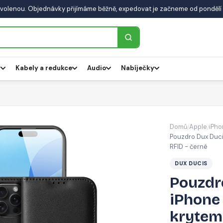
volenou. Objednávky přijímáme běžně, expedovat je začneme od pondělí 
y
Kabely a redukce
Audio
Nabíječky
Domů
Apple
iPho
/
/
Pouzdro Dux Duci
RFID - černé
DUX DUCIS
Pouzdr
iPhone 
krytem