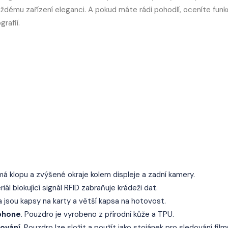
aždému zařízení eleganci. A pokud máte rádi pohodlí, oceníte funk
grafií.
má klopu a zvýšené okraje kolem displeje a zadní kamery.
ál blokující signál RFID zabraňuje krádeži dat.
a jsou kapsy na karty a větší kapsa na hotovost.
tphone
. Pouzdro je vyrobeno z přírodní kůže a TPU.
ování
. Pouzdro lze složit a použít jako stojánek pro sledování film