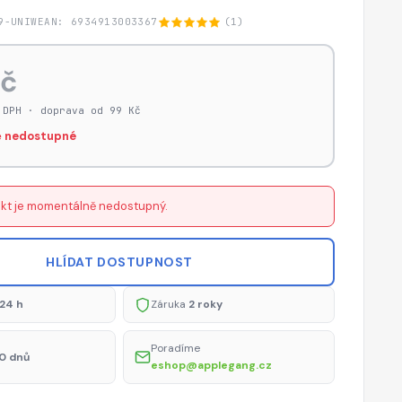
9-UNIW
EAN: 6934913003367
(1)
Kč
 DPH · doprava od 99 Kč
 nedostupné
kt je momentálně nedostupný.
HLÍDAT DOSTUPNOST
24 h
Záruka
2 roky
Poradíme
0 dnů
eshop@applegang.cz