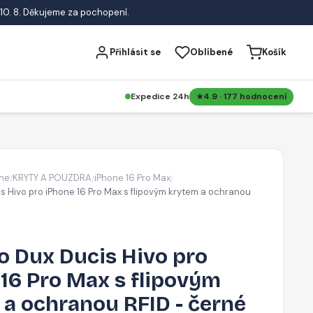
10. 8. Děkujeme za pochopení.
Přihlásit se
Oblíbené
Košík
Expedice 24h
4.9 · 177 hodnocení
ne
KRYTY A POUZDRA
iPhone 16 Pro Max
/
/
/
s Hivo pro iPhone 16 Pro Max s flipovým krytem a ochranou
o Dux Ducis Hivo pro
16 Pro Max s flipovým
 a ochranou RFID - černé