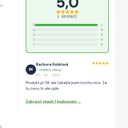
5,0
ci
1 RECENZÍ
5
1
4
0
3
0
2
0
1
0
Barbora Kolářová
BK
✓ ověřený nákup
07. 01. 2026
Produkt je OK, ale čekal/a jsem trochu více. Za
tu cenu to ale ujde.
Zobrazit všech 1 hodnocení →
ů.