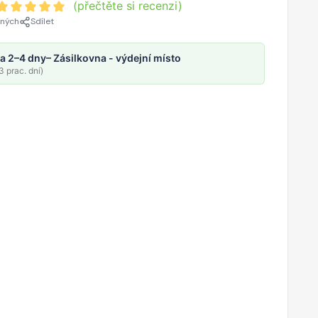
(přečtěte si recenzi)
ených
Sdílet
a 2–4 dny
– Zásilkovna - výdejní místo
 prac. dní)