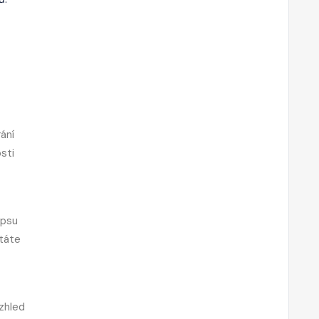
ání
sti
apsu
státe
zhled