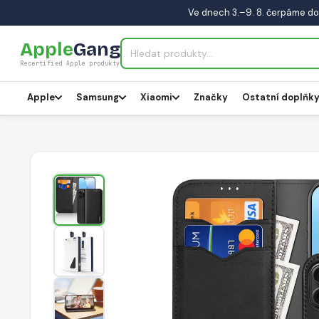
Ve dnech 3.–9. 8. čerpáme do
Apple
Gang
Recertified Apple produkty
Apple
Samsung
Xiaomi
Značky
Ostatní doplňk