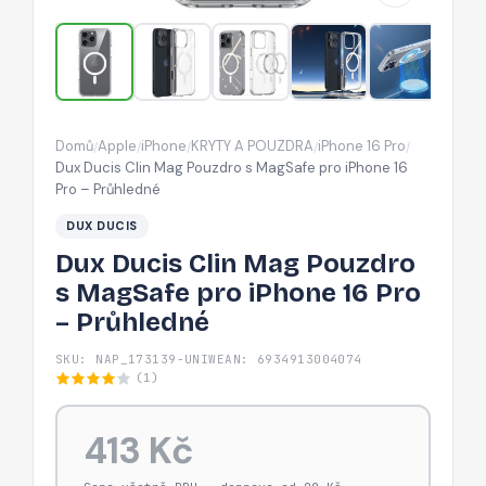
MagSafe
pro
iPhone
16
Pro
Domů
Apple
iPhone
KRYTY A POUZDRA
iPhone 16 Pro
/
/
/
/
/
–
Dux Ducis Clin Mag Pouzdro s MagSafe pro iPhone 16
Průhledné
Pro – Průhledné
DUX DUCIS
Dux Ducis Clin Mag Pouzdro
s MagSafe pro iPhone 16 Pro
– Průhledné
SKU: NAP_173139-UNIW
EAN: 6934913004074
(1)
413 Kč