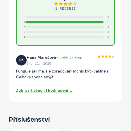
1 RECENZÍ
5
0
4
1
3
0
2
0
1
0
Hana Marešová
✓ ověřený nákup
HM
14. 11. 2025
Funguje, jak má, ale zpracování mohlo být kvalitnější.
Celkově spokojený/á.
Zobrazit všech 1 hodnocení →
Příslušenství