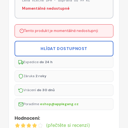
Cena včetně DPH · doprava od 99 Kč
Momentálně nedostupné
Tento produkt je momentálně nedostupný.
HLÍDAT DOSTUPNOST
Expedice
do 24 h
Záruka
2 roky
Vrácení
do 30 dnů
Poradíme
eshop@applegang.cz
Hodnocení:
(přečtěte si recenzi)