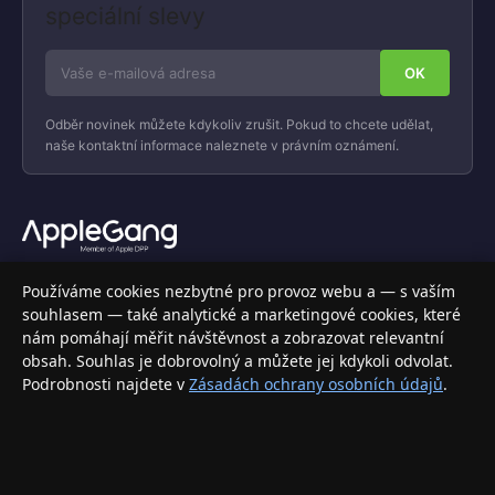
speciální slevy
Odběr novinek můžete kdykoliv zrušit. Pokud to chcete udělat,
naše kontaktní informace naleznete v právním oznámení.
Váš specializovaný obchod s Apple produkty, příslušenstvím a
Používáme cookies nezbytné pro provoz webu a — s vaším
elektronikou. Nakupujte bezpečně a s jistotou.
souhlasem — také analytické a marketingové cookies, které
nám pomáhají měřit návštěvnost a zobrazovat relevantní
INFORMACE
obsah. Souhlas je dobrovolný a můžete jej kdykoli odvolat.
Podrobnosti najdete v
Zásadách ochrany osobních údajů
.
Doprava a doručení
Způsoby platby
Obchodní podmínky
Ochrana osobních údajů