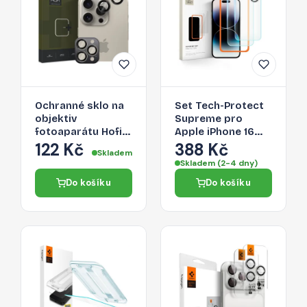
Ochranné sklo na
Set Tech-Protect
objektiv
Supreme pro
fotoaparátu Hofi
Apple iPhone 16
Camring Pro+
Pro Clear [3 PACK]
122 Kč
388 Kč
Skladem
Apple iPhone 16
Skladem (2-4 dny)
Pro / 16 Pro Max -
Do košíku
Do košíku
černá