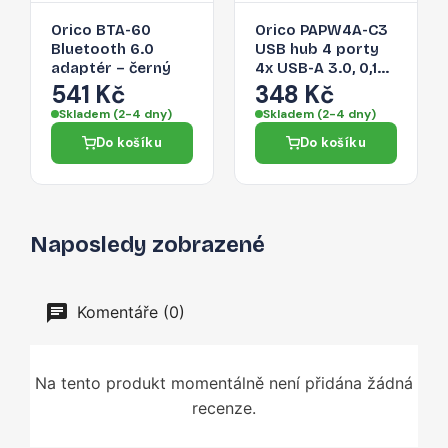
Orico BTA-60
Orico PAPW4A-C3
Bluetooth 6.0
USB hub 4 porty
adaptér – černý
4x USB-A 3.0, 0,15
m – černý
541 Kč
348 Kč
Skladem (2-4 dny)
Skladem (2-4 dny)
Do košíku
Do košíku
Naposledy zobrazené
Komentáře (0)
Na tento produkt momentálně není přidána žádná
recenze.