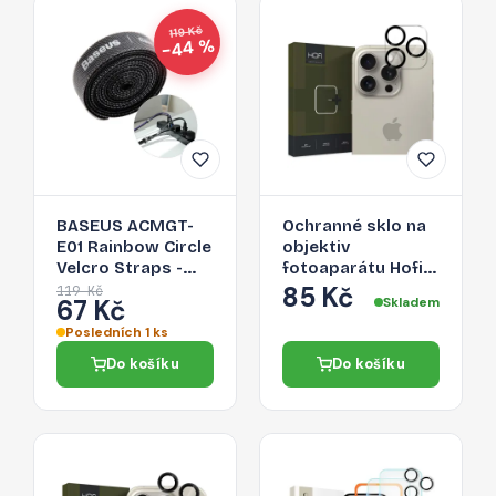
119 Kč
−44 %
BASEUS ACMGT-
Ochranné sklo na
E01 Rainbow Circle
objektiv
Velcro Straps -
fotoaparátu Hofi
páska na suchý zip
Cam Pro+ Apple
85 Kč
119 Kč
67 Kč
Skladem
pro organizaci
iPhone 16 Pro / 16
kabelů, 1m, černá
Pro Max - čiré
Posledních 1 ks
Do košíku
Do košíku