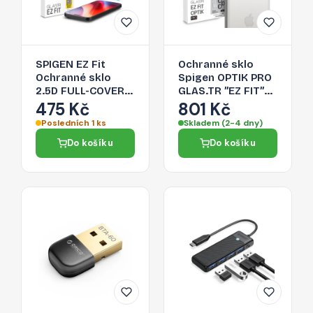
SPIGEN EZ Fit
Ochranné sklo
Ochranné sklo
Spigen OPTIK PRO
2.5D FULL-COVER
GLAS.TR ”EZ FIT”
0.3mm pro iPhone
pro iPhone 16 Pro /
475 Kč
801 Kč
16 Pro, montážní
17 Pro - stříbrná
Posledních 1 ks
Skladem (2-4 dny)
rámeček, 1ks
Do košíku
Do košíku