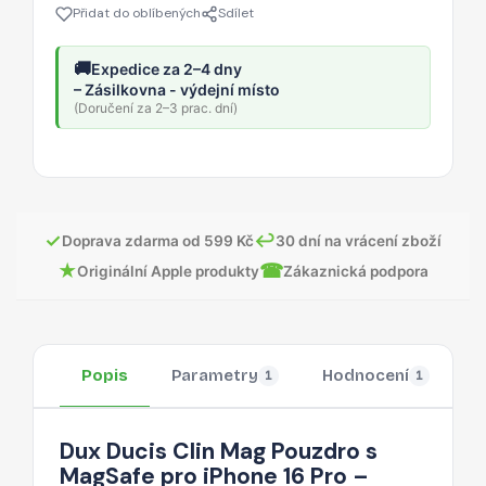
Přidat do oblíbených
Sdílet
🚚
Expedice za 2–4 dny
– Zásilkovna - výdejní místo
(Doručení za 2–3 prac. dní)
✓
↩
Doprava zdarma od 599 Kč
30 dní na vrácení zboží
★
☎
Originální Apple produkty
Zákaznická podpora
Popis
Parametry
Hodnocení
O
1
1
Dux Ducis Clin Mag Pouzdro s
MagSafe pro iPhone 16 Pro –