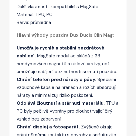
Další vlastnosti: kompatibilní s MagSafe
Materiál: TPU, PC
Barva: průhledná
Hlavní výhody pouzdra Dux Ducis Clin Mag:
Umožňuje rychlé a stabilní bezdrátové
nabíjení.
MagSafe modul se skládá z 38
neodymových magnetů a niklové vrstvy, což
umožňuje nabíjení bez nutnosti sejmutí pouzdra.
Chrání telefon před nárazy a pády.
Speciální
vzduchové kapsle na hranách a rozích absorbují
nárazy a minimalizují riziko poškození.
Odolává žloutnutí a stárnutí materiálu.
TPU a
PC byly pečlivě vybrány pro dlouhotrvající čirý
vzhled bez zabarvení.
Chrání displej a fotoaparát.
Zvýšené okraje
brání přímému kontaktu s povrchy a snižují riziko