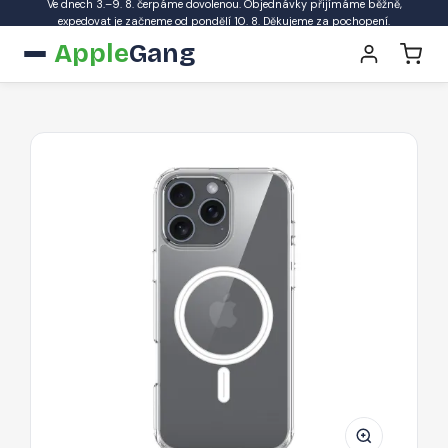
Ve dnech 3.–9. 8. čerpáme dovolenou. Objednávky přijímáme běžně,
expedovat je začneme od pondělí 10. 8. Děkujeme za pochopení.
Apple
Gang
Dux
Ducis
Clin
Mag
Pouzdro
s