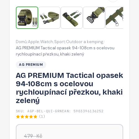
s
ocelovou
rychloupínací
přezkou,
khaki
Domů
Apple
Watch
Sport
Outdoor a kemping
/
/
/
/
/
zelený
AG PREMIUM Tactical opasek 94-108cm s ocelovou
rychloupínací přezkou, khaki zelený
AG PREMIUM
AG PREMIUM Tactical opasek
94-108cm s ocelovou
rychloupínací přezkou, khaki
zelený
SKU: AGP-BEL-QUI-GRN
EAN: 5903396136252
(1)
479 Kč