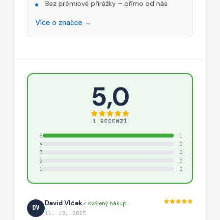
Bez prémiové přirážky – přímo od nás
Více o značce →
5,0
1 RECENZÍ
5
1
4
0
3
0
2
0
1
0
David Vlček
✓ ověřený nákup
DV
11. 12. 2025