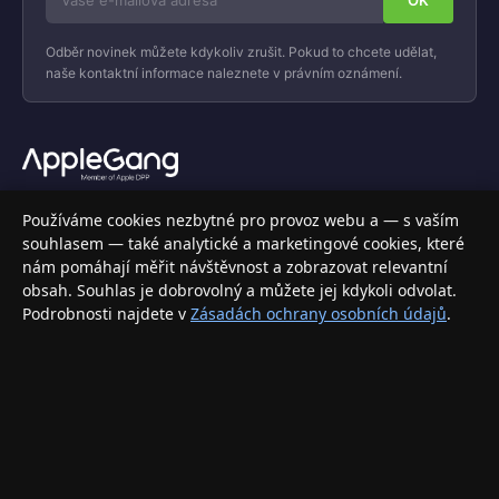
Odběr novinek můžete kdykoliv zrušit. Pokud to chcete udělat,
naše kontaktní informace naleznete v právním oznámení.
Váš specializovaný obchod s Apple produkty, příslušenstvím a
Používáme cookies nezbytné pro provoz webu a — s vaším
elektronikou. Nakupujte bezpečně a s jistotou.
souhlasem — také analytické a marketingové cookies, které
nám pomáhají měřit návštěvnost a zobrazovat relevantní
INFORMACE
obsah. Souhlas je dobrovolný a můžete jej kdykoli odvolat.
Podrobnosti najdete v
Zásadách ochrany osobních údajů
.
Doprava a doručení
Způsoby platby
Obchodní podmínky
Ochrana osobních údajů
Vrácení zboží a reklamace