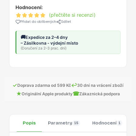
Hodnocení:
(přečtěte si recenzi)
Přidat do oblíbených
Sdílet
🚚
Expedice za 2–4 dny
– Zásilkovna - výdejní místo
(Doručení za 2–3 prac. dní)
✓
↩
Doprava zdarma od 599 Kč
30 dní na vrácení zboží
★
☎
Originální Apple produkty
Zákaznická podpora
Popis
Parametry
Hodnocení
15
1