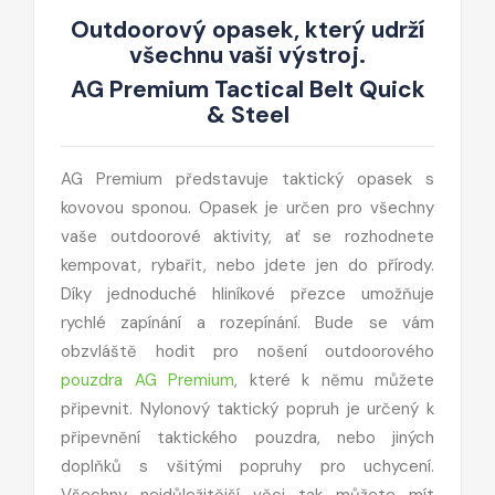
Outdoorový opasek, který udrží
všechnu vaši výstroj.
AG Premium Tactical Belt Quick
& Steel
AG Premium představuje taktický opasek s
kovovou sponou. Opasek je určen pro všechny
vaše outdoorové aktivity, ať se rozhodnete
kempovat, rybařit, nebo jdete jen do přírody.
Díky jednoduché hliníkové přezce umožňuje
rychlé zapínání a rozepínání. Bude se vám
obzvláště hodit pro nošení outdoorového
pouzdra AG Premium
, které k němu můžete
připevnit. Nylonový taktický popruh je určený k
připevnění taktického pouzdra, nebo jiných
doplňků s všitými popruhy pro uchycení.
Všechny nejdůležitější věci tak můžete mít