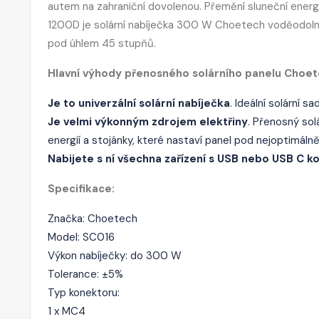
autem na zahraniční dovolenou. Přemění sluneční energii
1200D je solární nabíječka 300 W Choetech voděodolná
pod úhlem 45 stupňů.
Hlavní výhody přenosného solárního panelu Choe
Je to univerzální solární nabíječka
. Ideální solární
Je velmi výkonným zdrojem elektřiny
. Přenosný sol
energií a stojánky, které nastaví panel pod nejoptimál
Nabijete s ní všechna zařízení s USB nebo USB C k
Specifikace:
Značka: Choetech
Model: SC016
Výkon nabíječky: do 300 W
Tolerance: ±5%
Typ konektoru:
1 x MC4