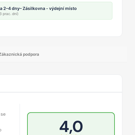
a 2–4 dny
– Zásilkovna - výdejní místo
 prac. dní)
Zákaznická podpora
 se
4,0
o