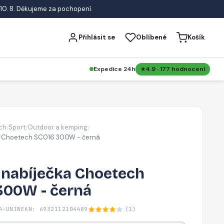
10. 8. Děkujeme za pochopení.
Přihlásit se
Oblíbené
Košík
Expedice 24h
4.9 · 177 hodnocení
ch
Sport
Outdoor a kemping
/
/
/
ka Choetech SC016 300W - černá
 nabíječka Choetech
300W - černá
4-UNIW
EAN: 6932112104489
(1)