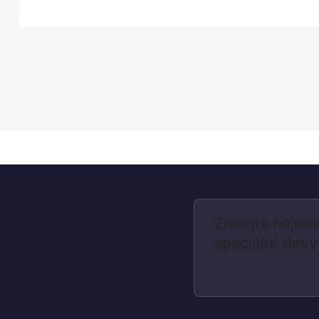
Získejte nejnov
speciální slevy