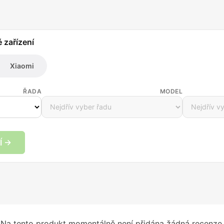
é zařízení
Xiaomi
ŘADA
MODEL
Í →
Na tento produkt momentálně není přidána žádná recenze.