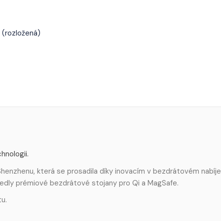
 (rozložená)
hnologii.
henzhenu, která se prosadila díky inovacím v bezdrátovém nabíje
uvedly prémiové bezdrátové stojany pro Qi a MagSafe.
tu.