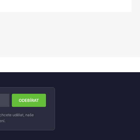
chcete udělat, naše
ní.