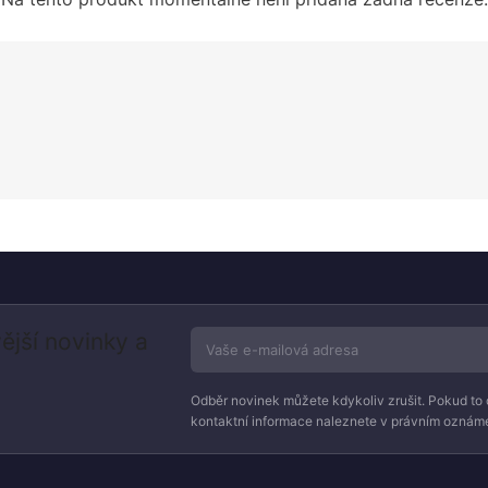
ější novinky a
Odběr novinek můžete kdykoliv zrušit. Pokud to 
kontaktní informace naleznete v právním oznáme