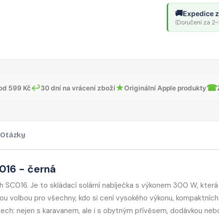
🚚
Expedice z
(Doručení za 2–3
↩
★
☎
od 599 Kč
30 dní na vrácení zboží
Originální Apple produkty
Otázky
016 - černá
 SC016. Je to skládací solární nabíječka s výkonem 300 W, která
ělou volbou pro všechny, kdo si cení vysokého výkonu, kompaktních
zdech: nejen s karavanem, ale i s obytným přívěsem, dodávkou neb