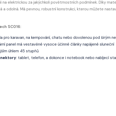
 na elektrickou za jakýchkoli povětrnostních podmínek. Díky mate
 a odolná. Má pevnou, robustní konstrukci, kterou můžete nastav
tech SC016:
 sada pro karavan, na kempování, chatu nebo dovolenou pod širým 
ární panel má vestavěné vysoce účinné články napájené sluneční
nějším úhlem 45 stupňů
onektory
: tablet, telefon, a dokonce i notebook nebo nabíjecí sta