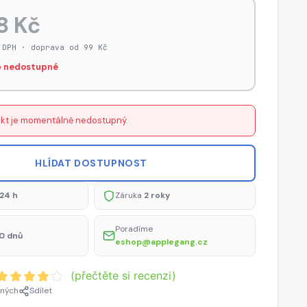
8 Kč
 DPH · doprava od 99 Kč
 nedostupné
kt je momentálně nedostupný.
HLÍDAT DOSTUPNOST
24 h
Záruka
2 roky
Poradíme
0 dnů
eshop@applegang.cz
(přečtěte si recenzi)
ených
Sdílet