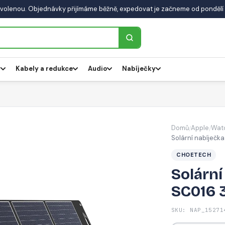
volenou. Objednávky přijímáme běžně, expedovat je začneme od pondělí 
y
Kabely a redukce
Audio
Nabíječky
Domů
Apple
Wat
/
/
Solární nabíječ
CHOETECH
Solární
SC016 
SKU: NAP_15271