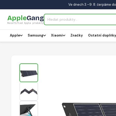
Ve dnech 3.–9. 8. čerpáme do
Apple
Gang
Recertified Apple produkty
Apple
Samsung
Xiaomi
Značky
Ostatní doplňk