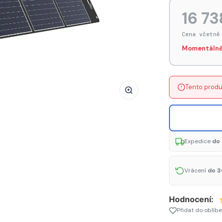
Solární
16 73
nabíječka
Choetech
Cena včetně
SC016
Momentálně
300W
-
černá
Tento produ
Expedice
do 
Vrácení
do 3
Hodnocení:
Přidat do oblíb