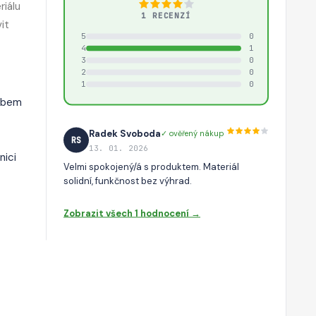
riálu
1 RECENZÍ
it
5
0
4
1
3
0
2
0
1
0
nebem
Radek Svoboda
✓ ověřený nákup
RS
13. 01. 2026
nici
Velmi spokojený/á s produktem. Materiál
solidní, funkčnost bez výhrad.
Zobrazit všech 1 hodnocení →