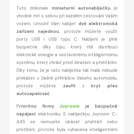
Tuto dokonale
miniaturní autonabíječku
je
vhodné mít s sebou při každém cestování Vaším
vozem. Umožní Vám nabíjet
dvě elektronická
zařízení najednou
, protože můžete využít
porty USB i USB typu C. Nabíjení je plně
bezpečné díky čipu, který řídí distribuci
elektrické energie a vestavěnému inteligentnímu
systému, který chrání před zkratem a přehřátím.
Díky tomu, že je tato nabíječka tak malá, nebude
překážet v žádné přihrádce Vašeho automobilu,
protože můžete
zavřít i kryt přes
autozapalovač
.
P
rioritou firmy
Joyroom
je bezpečné
napájení
elektroniky. S nabíječkou Joyroom C-
A45 se nemusíte obávat přehřátí nebo
přetížení, protože byla vybavena inteligentními