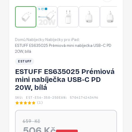
C
PD
20W,
bílá
Domů
Nabíječky
Nabíječky pro iPad
/
/
/
ESTUFF ES635025 Prémiová mini nabíječka USB-C PD
20W, bílá
ESTUFF
ESTUFF ES635025 Prémiová
mini nabíječka USB-C PD
20W, bílá
SKU: EST-ES6-350-250
EAN: 5704174243496
(1)
659 Kč
506 Kč