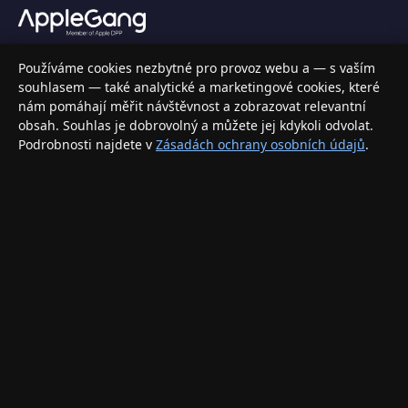
Váš specializovaný obchod s Apple produkty, příslušenstvím a
Používáme cookies nezbytné pro provoz webu a — s vaším
elektronikou. Nakupujte bezpečně a s jistotou.
souhlasem — také analytické a marketingové cookies, které
nám pomáhají měřit návštěvnost a zobrazovat relevantní
INFORMACE
obsah. Souhlas je dobrovolný a můžete jej kdykoli odvolat.
Podrobnosti najdete v
Zásadách ochrany osobních údajů
.
Doprava a doručení
Způsoby platby
Obchodní podmínky
Ochrana osobních údajů
Vrácení zboží a reklamace
KONTAKT
eshop@applegang.cz
Po–Pá: 9:00–18:00
Napište nám