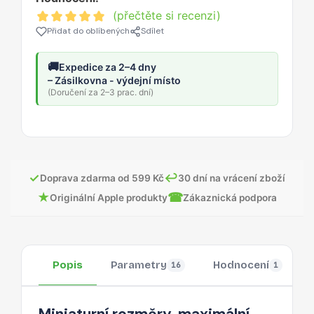
(přečtěte si recenzi)
Přidat do oblíbených
Sdílet
🚚
Expedice za 2–4 dny
– Zásilkovna - výdejní místo
(Doručení za 2–3 prac. dní)
✓
↩
Doprava zdarma od 599 Kč
30 dní na vrácení zboží
★
☎
Originální Apple produkty
Zákaznická podpora
Popis
Parametry
Hodnocení
16
1
Miniaturní rozměry, maximální