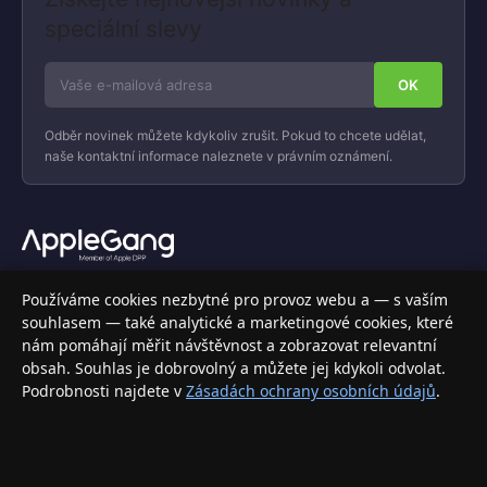
speciální slevy
Odběr novinek můžete kdykoliv zrušit. Pokud to chcete udělat,
naše kontaktní informace naleznete v právním oznámení.
Váš specializovaný obchod s Apple produkty, příslušenstvím a
Používáme cookies nezbytné pro provoz webu a — s vaším
elektronikou. Nakupujte bezpečně a s jistotou.
souhlasem — také analytické a marketingové cookies, které
nám pomáhají měřit návštěvnost a zobrazovat relevantní
INFORMACE
obsah. Souhlas je dobrovolný a můžete jej kdykoli odvolat.
Podrobnosti najdete v
Zásadách ochrany osobních údajů
.
Doprava a doručení
Způsoby platby
Obchodní podmínky