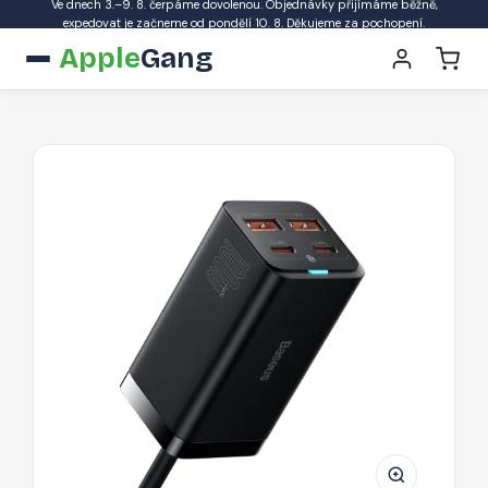
Ve dnech 3.–9. 8. čerpáme dovolenou. Objednávky přijímáme běžně,
expedovat je začneme od pondělí 10. 8. Děkujeme za pochopení.
Apple
Gang
Baseus
GaN3
Pro
rychlá
univerzální
nabíječka