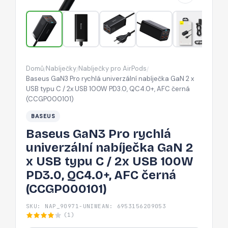
GaN
2
x
USB
typu
Domů
Nabíječky
Nabíječky pro AirPods
/
/
/
C
Baseus GaN3 Pro rychlá univerzální nabíječka GaN 2 x
/
USB typu C / 2x USB 100W PD3.0, QC4.0+, AFC černá
(CCGP000101)
2x
USB
BASEUS
100W
Baseus GaN3 Pro rychlá
PD3.0,
univerzální nabíječka GaN 2
QC4.0+,
x USB typu C / 2x USB 100W
AFC
PD3.0, QC4.0+, AFC černá
černá
(CCGP000101)
(CCGP000101)
SKU: NAP_90971-UNIW
EAN: 6953156209053
(1)