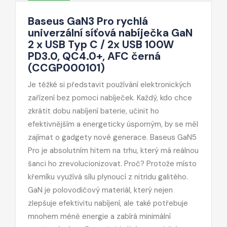
Baseus GaN3 Pro rychlá
univerzální síťová nabíječka GaN
2 x USB Typ C / 2x USB 100W
PD3.0, QC4.0+, AFC černá
(CCGP000101)
Je těžké si představit používání elektronických
zařízení bez pomoci nabíječek. Každý, kdo chce
zkrátit dobu nabíjení baterie, učinit ho
efektivnějším a energeticky úsporným, by se měl
zajímat o gadgety nové generace. Baseus GaN5
Pro je absolutním hitem na trhu, který má reálnou
šanci ho zrevolucionizovat. Proč? Protože místo
křemíku využívá sílu plynoucí z nitridu galitého.
GaN je polovodičový materiál, který nejen
zlepšuje efektivitu nabíjení, ale také potřebuje
mnohem méně energie a zabírá minimální