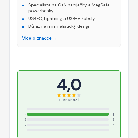
Specialista na GaN nabíječky a MagSafe
powerbanky
USB-C, Lightning a USB-A kabely
Důraz na minimalistický design
Více o značce →
4,0
1 RECENZÍ
5
0
4
1
3
0
2
0
1
0