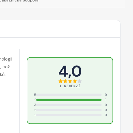
ologii
4,0
, což
ků,
1 RECENZÍ
5
0
4
1
3
0
2
0
1
0