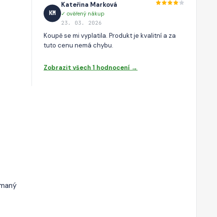
Kateřina Marková
KM
✓ ověřený nákup
23. 03. 2026
Koupě se mi vyplatila. Produkt je kvalitní a za
tuto cenu nemá chybu.
Zobrazit všech 1 hodnocení →
ímaný