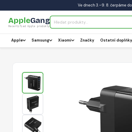
Ve dnech 3.–9. 8. čerpáme do
Apple
Gang
Recertified Apple produkty
Apple
Samsung
Xiaomi
Značky
Ostatní doplňk