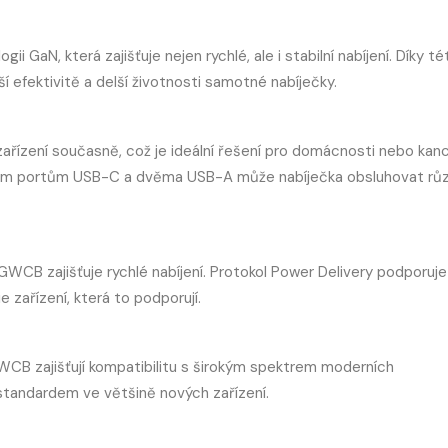
GaN, která zajišťuje nejen rychlé, ale i stabilní nabíjení. Díky té
í efektivitě a delší životnosti samotné nabíječky.
ízení současně, což je ideální řešení pro domácnosti nebo kanc
 třem portům USB-C a dvěma USB-A může nabíječka obsluhovat rů
CB zajišťuje rychlé nabíjení. Protokol Power Delivery podporuje
 zařízení, která to podporují.
CB zajišťují kompatibilitu s širokým spektrem moderních
 standardem ve většině nových zařízení.