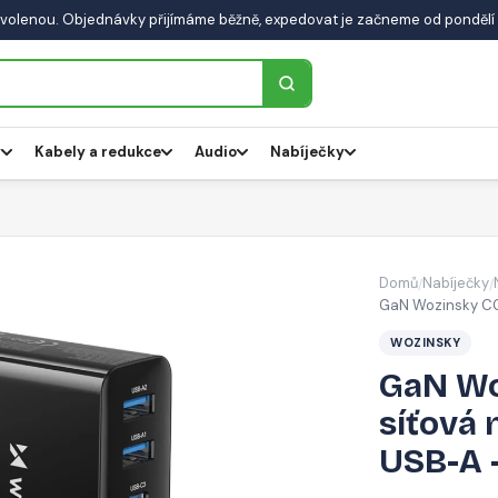
volenou. Objednávky přijímáme běžně, expedovat je začneme od pondělí 
y
Kabely a redukce
Audio
Nabíječky
Domů
Nabíječky
/
/
GaN Wozinsky CG
WOZINSKY
GaN W
síťová 
USB-A 