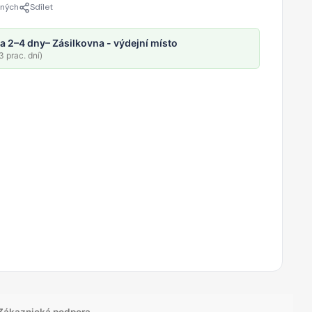
ených
Sdílet
a 2–4 dny
– Zásilkovna - výdejní místo
 prac. dní)
Zákaznická podpora