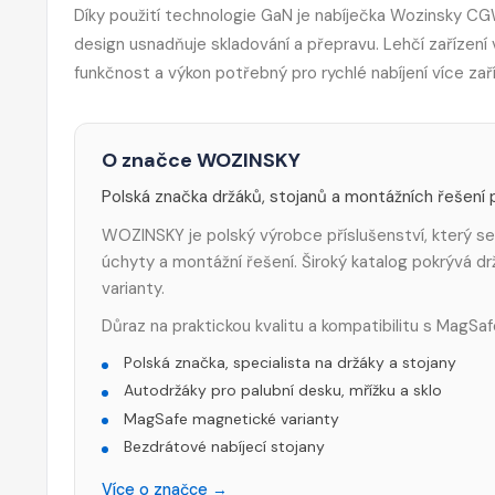
Díky použití technologie GaN je nabíječka Wozinsky CGW
design usnadňuje skladování a přepravu. Lehčí zařízen
funkčnost a výkon potřebný pro rychlé nabíjení více zaří
O značce WOZINSKY
Polská značka držáků, stojanů a montážních řešení p
WOZINSKY je polský výrobce příslušenství, který se
úchyty a montážní řešení. Široký katalog pokrývá drž
varianty.
Důraz na praktickou kvalitu a kompatibilitu s MagS
Polská značka, specialista na držáky a stojany
Autodržáky pro palubní desku, mřížku a sklo
MagSafe magnetické varianty
Bezdrátové nabíjecí stojany
Více o značce →