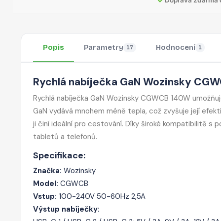
Popis
Parametry
Hodnocení
17
1
Rychlá nabíječka GaN Wozinsky CGWC
Rychlá nabíječka GaN Wozinsky CGWCB 140W umožňuje ry
GaN vydává mnohem méně tepla, což zvyšuje její efektiv
ji činí ideální pro cestování. Díky široké kompatibilitě
tabletů a telefonů.
Specifikace:
Značka:
Wozinsky
Model:
CGWCB
Vstup:
100-240V 50-60Hz 2,5A
Výstup nabíječky: