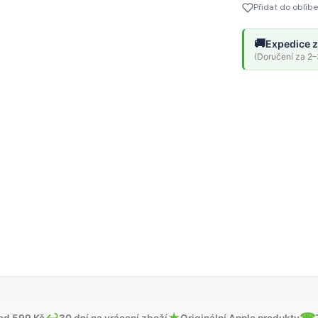
Přidat do oblíb
🚚
Expedice z
(Doručení za 2–3
↩
★
☎
od 599 Kč
30 dní na vrácení zboží
Originální Apple produkty