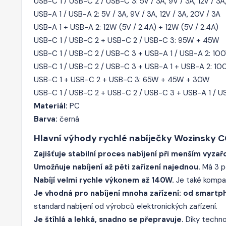
USB-C 1 / USB-C 2 / USB-C 3: 5V / 3A, 9V / 3A, 12V / 3A,
USB-A 1 / USB-A 2: 5V / 3A, 9V / 3A, 12V / 3A, 20V / 3A
USB-A 1 + USB-A 2: 12W (5V / 2.4A) + 12W (5V / 2.4A)
USB-C 1 / USB-C 2 + USB-C 2 / USB-C 3: 95W + 45W
USB-C 1 / USB-C 2 / USB-C 3 + USB-A 1 / USB-A 2: 1
USB-C 1 / USB-C 2 / USB-C 3 + USB-A 1 + USB-A 2: 1
USB-C 1 + USB-C 2 + USB-C 3: 65W + 45W + 30W
USB-C 1 / USB-C 2 + USB-C 2 / USB-C 3 + USB-A 1 / 
Materiál:
PC
Barva:
černá
Hlavní výhody rychlé nabíječky Wozinsky 
Zajišťuje stabilní proces nabíjení při menším vyzař
Umožňuje nabíjení až pěti zařízení najednou.
Má 3 p
Nabíjí velmi rychle výkonem až 140W.
Je také kompat
Je vhodná pro nabíjení mnoha zařízení: od smart
standard nabíjení od výrobců elektronických zařízení.
Je štíhlá a lehká, snadno se přepravuje.
Díky technol