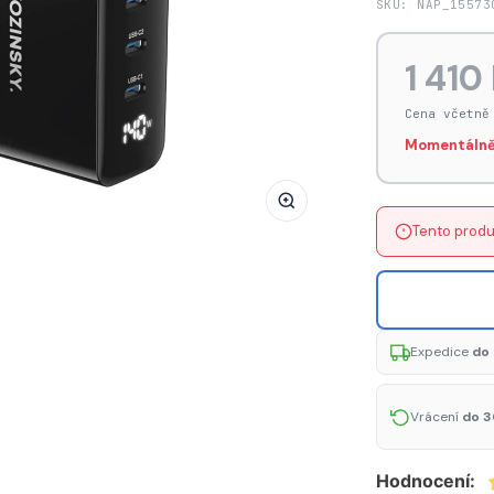
SKU: NAP_15573
GaN
Wozinsky
1 410
CGWCB
140W
Cena včetně
síťová
Momentálně
nabíječka
3
x
Tento produ
USB-
C
/
2
x
Expedice
do 
USB-
A
Vrácení
do 3
-
černá
Hodnocení: