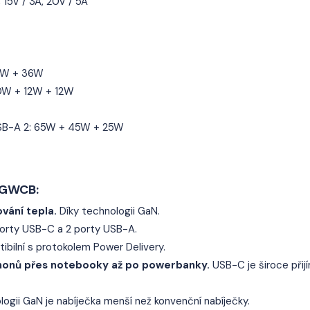
 15V / 3A, 20V / 5A
00W + 36W
00W + 12W + 12W
USB-A 2: 65W + 45W + 25W
CGWCB:
ování tepla.
Díky technologii GaN.
orty USB-C a 2 porty USB-A.
ibilní s protokolem Power Delivery.
phonů přes notebooky až po powerbanky.
USB-C je široce přij
ogii GaN je nabíječka menší než konvenční nabíječky.