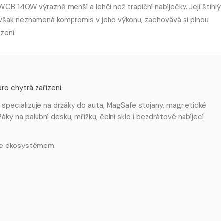
CB 140W výrazně menší a lehčí než tradiční nabíječky. Její štíhlý
í však neznamená kompromis v jeho výkonu, zachovává si plnou
zení.
ro chytrá zařízení.
 specializuje na držáky do auta, MagSafe stojany, magnetické
áky na palubní desku, mřížku, čelní sklo i bezdrátové nabíjecí
afe ekosystémem.