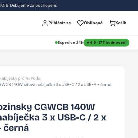
10. 8. Děkujeme za pochopení.
Přihlásit se
Oblíbené
Košík
Expedice 24h
4.9 · 177 hodnocení
Nabíječky pro AirPods
/
WCB 140W síťová nabíječka 3 x USB-C / 2 x USB-A - černá
ozinsky CGWCB 140W
nabíječka 3 x USB-C / 2 x
- černá