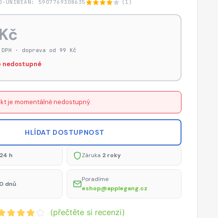
0-UNIW
EAN: 5907769308635
(1)
 Kč
 DPH · doprava od 99 Kč
 nedostupné
kt je momentálně nedostupný.
HLÍDAT DOSTUPNOST
24 h
Záruka
2 roky
Poradíme
0 dnů
eshop@applegang.cz
(přečtěte si recenzi)