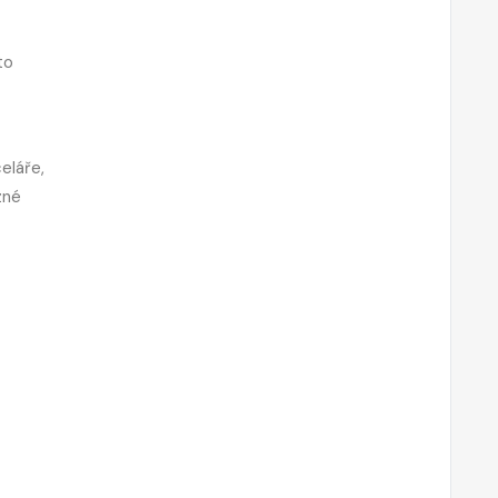
to
eláře,
zné