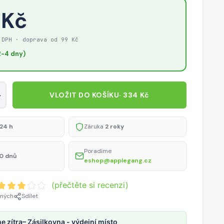
 Kč
 DPH · doprava od 99 Kč
-4 dny)
+
VLOŽIT DO KOŠÍKU
· 334 Kč
24 h
Záruka
2 roky
Poradíme
0 dnů
eshop@applegang.cz
(přečtěte si recenzi)
ených
Sdílet
e zítra
– Zásilkovna - výdejní místo