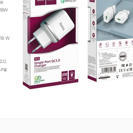
lé
 18W
.18 W
2.0,
sung