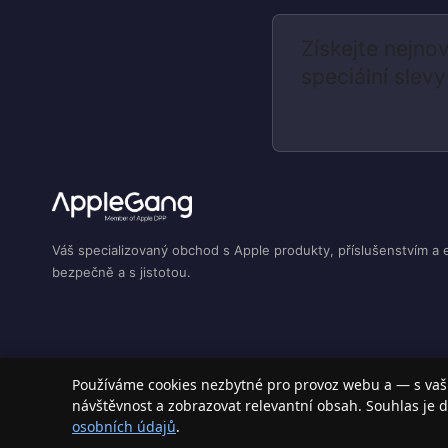
Získejte nejnov
speciální slevy
Váš specializovaný obchod s Apple produkty, příslušenstvím a 
bezpečně a s jistotou.
Používáme cookies nezbytné pro provoz webu a — s vaš
návštěvnost a zobrazovat relevantní obsah. Souhlas je d
HOCO N3 Vigour Cestovní USB nabíječka QC3.0, 18W, b
osobních údajů
.
© 2026 AppleGang.cz – Všechna práva vyhrazena
SKU: HOC-CHG-N30-WHI