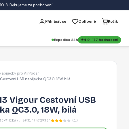
10. 8. Děkujeme za pochopení.
Přihlásit se
Oblíbené
Košík
Expedice 24h
4.9 · 177 hodnocení
Nabíječky pro AirPods
/
estovní USB nabíječka QC3.0, 18W, bílá
3 Vigour Cestovní USB
ka QC3.0, 18W, bílá
30-WHI
EAN: 6931474729354
(1)