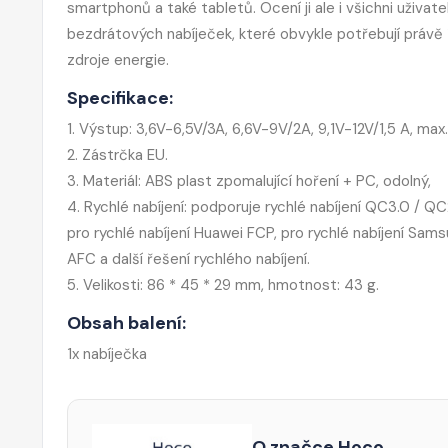
smartphonů a také tabletů. Ocení ji ale i všichni uživate
bezdrátových nabíječek, které obvykle potřebují právě
zdroje energie.
Specifikace:
1. Výstup: 3,6V-6,5V/3A, 6,6V-9V/2A, 9,1V-12V/1,5 A, max
2. Zástrčka EU.
3. Materiál: ABS plast zpomalující hoření + PC, odolný,
4. Rychlé nabíjení: podporuje rychlé nabíjení QC3.0 / QC
pro rychlé nabíjení Huawei FCP, pro rychlé nabíjení Sam
AFC a další řešení rychlého nabíjení.
5. Velikosti: 86 * 45 * 29 mm, hmotnost: 43 g.
Obsah balení:
1x nabíječka
O značce Hoco