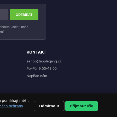
chcete udělat, naše
ní.
KONTAKT
eshop@applegang.cz
Po–Pá: 9:00–18:00
Napište nám
m pomáhají měřit
Odmítnout
Přijmout vše
dách ochrany
DO KOŠÍKU