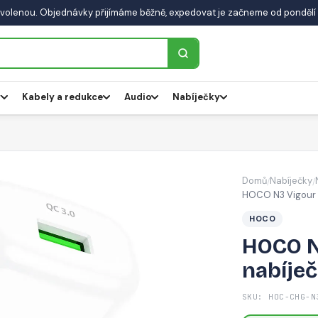
volenou. Objednávky přijímáme běžně, expedovat je začneme od pondělí 
y
Kabely a redukce
Audio
Nabíječky
Domů
Nabíječky
/
/
HOCO N3 Vigour C
HOCO
HOCO N
nabíječ
SKU: HOC-CHG-N