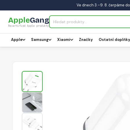
Ve dnech 3.–9. 8. čerpáme do
Apple
Gang
Recertified Apple produkty
Apple
Samsung
Xiaomi
Značky
Ostatní doplňk