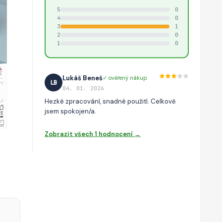
5
0
4
0
3
1
2
0
1
0
Lukáš Beneš
✓ ověřený nákup
LB
04. 01. 2026
Hezké zpracování, snadné použití. Celkově
jsem spokojen/a.
Zobrazit všech 1 hodnocení →