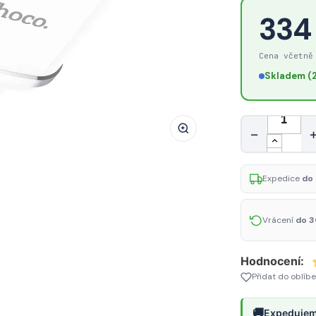
HOCO
334
N3
Vigour
Cena včetně
Cestovní
Skladem (2
USB
nabíječka
QC3.0,
Množství
−
18W,
bílá
Expedice
do 
Vrácení
do 3
Hodnocení:
Přidat do oblíb
🚚
Expedujem