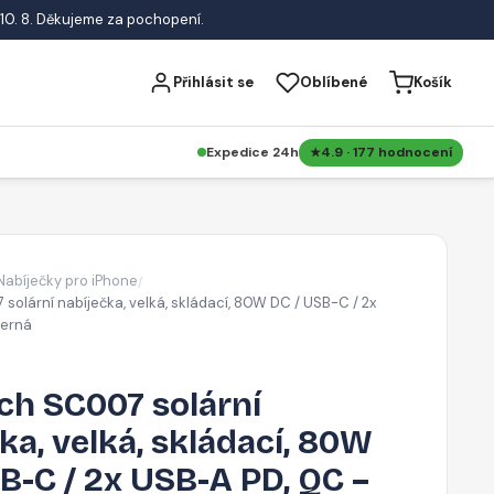
10. 8. Děkujeme za pochopení.
Přihlásit se
Oblíbené
Košík
Expedice 24h
4.9 · 177 hodnocení
Nabíječky pro iPhone
/
olární nabíječka, velká, skládací, 80W DC / USB-C / 2x
černá
ch SC007 solární
ka, velká, skládací, 80W
B-C / 2x USB-A PD, QC –