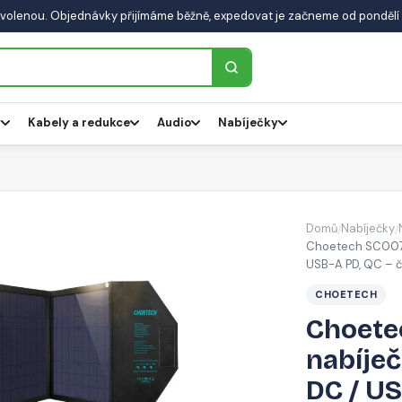
volenou. Objednávky přijímáme běžně, expedovat je začneme od pondělí 
y
Kabely a redukce
Audio
Nabíječky
Domů
Nabíječky
/
/
Choetech SC007 s
USB-A PD, QC – 
CHOETECH
Choete
nabíječ
DC / US