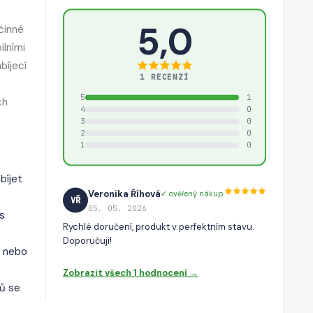
5,0
Účinné
ilními
bíjecí
1 RECENZÍ
5
1
ch
4
0
3
0
2
0
1
0
bíjet
Veronika Říhová
✓ ověřený nákup
VŘ
05. 05. 2026
 s
Rychlé doručení, produkt v perfektním stavu.
Doporučuji!
t nebo
Zobrazit všech 1 hodnocení →
lů se