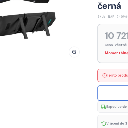
černá
Choetech
SC007
SKU: NAP_74096
solární
nabíječka,
10 72
velká,
skládací,
Cena včetně
80W
Momentálně
DC
/
USB-
Tento produ
C
/
2x
USB-
A
Expedice
do 
PD,
QC
Vrácení
do 3
–