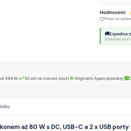
černá
Hodnocení:
Přidat do oblíb
🚚
Expedice z
(Doručení za 2–3
↩
★
☎
od 599 Kč
30 dní na vrácení zboží
Originální Apple produkty
ázky
ýkonem až 80 W s DC, USB-C a 2 x USB porty 