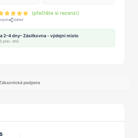
(přečtěte si recenzi)
ených
Sdílet
a 2–4 dny
– Zásilkovna - výdejní místo
 prac. dní)
Zákaznická podpora
s