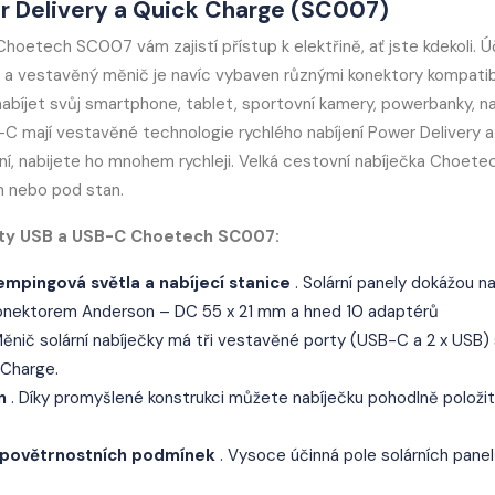
er Delivery a Quick Charge (SC007)
a Choetech SC007 vám zajistí přístup k elektřině, ať jste kdekoli. 
) a vestavěný měnič je navíc vybaven různými konektory kompatib
nabíjet svůj smartphone, tablet, sportovní kamery, powerbanky, na
 mají vestavěné technologie rychlého nabíjení Power Delivery a
lní, nabijete ho mnohem rychleji. Velká cestovní nabíječka Choete
 nebo pod stan.
porty USB a USB-C Choetech SC007:
mpingová světla a nabíjecí stanice
. Solární panely dokážou na
 konektorem Anderson – DC 55 x 21 mm a hned 10 adaptérů
Měnič solární nabíječky má tři vestavěné porty (USB-C a 2 x USB)
 Charge.
n
. Díky promyšlené konstrukci můžete nabíječku pohodlně položi
ch povětrnostních podmínek
. Vysoce účinná pole solárních pane