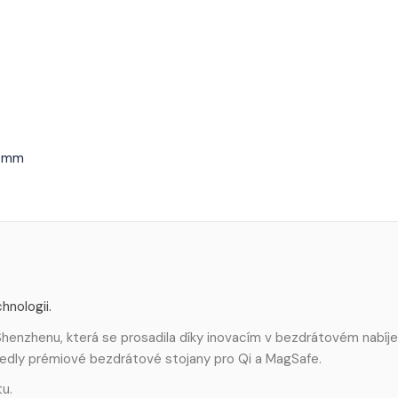
1 mm
hnologii.
henzhenu, která se prosadila díky inovacím v bezdrátovém nabíje
uvedly prémiové bezdrátové stojany pro Qi a MagSafe.
tu.