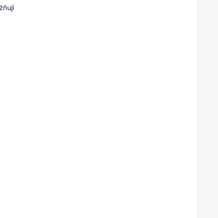
žňují