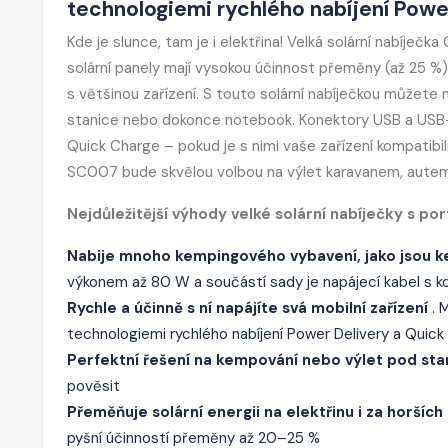
technologiemi rychlého nabíjení Pow
Kde je slunce, tam je i elektřina! Velká solární nabíječk
solární panely mají vysokou účinnost přeměny (až 25 %
s většinou zařízení. S touto solární nabíječkou můžete 
stanice nebo dokonce notebook. Konektory USB a USB-C
Quick Charge – pokud je s nimi vaše zařízení kompatibi
SC007 bude skvělou volbou na výlet karavanem, autem
Nejdůležitější výhody velké solární nabíječky s 
Nabije mnoho kempingového vybavení, jako jsou ke
výkonem až 80 W a součástí sady je napájecí kabel s
Rychle a účinně s ní napájíte svá mobilní zařízení
. 
technologiemi rychlého nabíjení Power Delivery a Quick
Perfektní řešení na kempování nebo výlet pod sta
pověsit
Přeměňuje solární energii na elektřinu i za horší
pyšní účinností přeměny až 20–25 %