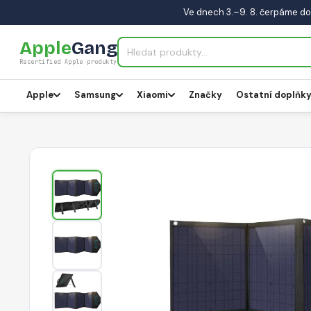
Ve dnech 3.–9. 8. čerpáme do
Apple
Gang
Recertified Apple produkty
Apple
Samsung
Xiaomi
Značky
Ostatní doplňk