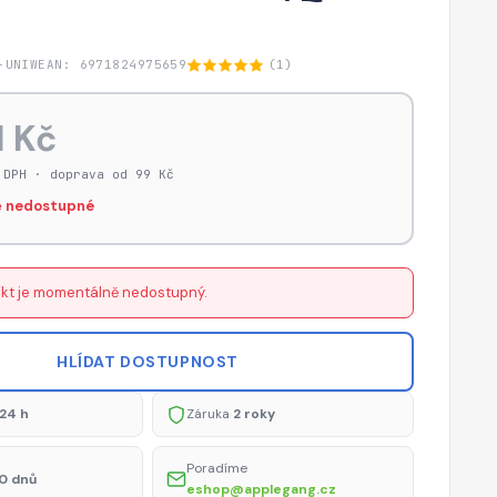
-UNIW
EAN: 6971824975659
(1)
1 Kč
 DPH · doprava od 99 Kč
 nedostupné
kt je momentálně nedostupný.
HLÍDAT DOSTUPNOST
24 h
Záruka
2 roky
Poradíme
0 dnů
eshop@applegang.cz