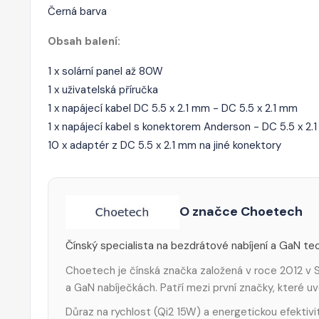
Černá barva
Obsah balení:
1 x solární panel až 80W
1 x uživatelská příručka
1 x napájecí kabel DC 5.5 x 2.1 mm - DC 5.5 x 2.1 mm
1 x napájecí kabel s konektorem Anderson - DC 5.5 x 2.
10 x adaptér z DC 5.5 x 2.1 mm na jiné konektory
O značce Choetech
Čínský specialista na bezdrátové nabíjení a GaN tec
Choetech je čínská značka založená v roce 2012 v S
a GaN nabíječkách. Patří mezi první značky, které 
Důraz na rychlost (Qi2 15W) a energetickou efektivi