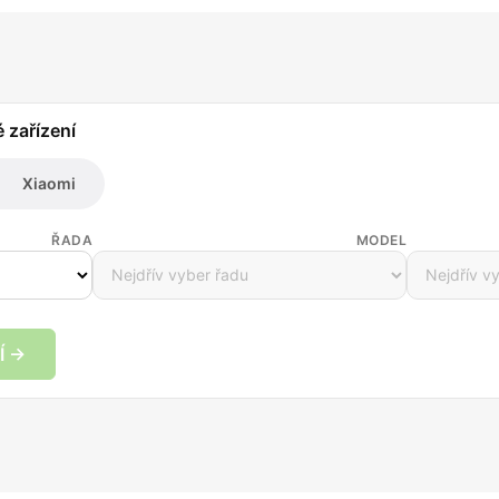
é zařízení
Xiaomi
ŘADA
MODEL
Í →