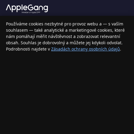
Váš specializovaný obchod s Apple produkty, příslušenstvím a
Používáme cookies nezbytné pro provoz webu a — s vaším
elektronikou. Nakupujte bezpečně a s jistotou.
souhlasem — také analytické a marketingové cookies, které
nám pomáhají měřit návštěvnost a zobrazovat relevantní
INFORMACE
obsah. Souhlas je dobrovolný a můžete jej kdykoli odvolat.
Podrobnosti najdete v
Zásadách ochrany osobních údajů
.
Doprava a doručení
Způsoby platby
Obchodní podmínky
Ochrana osobních údajů
Vrácení zboží a reklamace
KONTAKT
eshop@applegang.cz
Po–Pá: 9:00–18:00
Napište nám