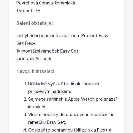
Povrchová úprava: keramická
Tvrdost: 7H
Balení obsahuje:
2× hybridní ochranné sklo Tech-Protect Easy
Set Flex+
1× montážní rámeček Easy Set
2× instalační sada
Návod k instalaci:
Důkladně vyčistěte displej hodinek
přiloženým hadříkem.
Sejměte řemínek z Apple Watch pro snazší
instalaci.
Vložte hodinky do oranžového montážního
rámečku Easy Set.
Odstraňte ochrannou fólii ze skla Flex+ a