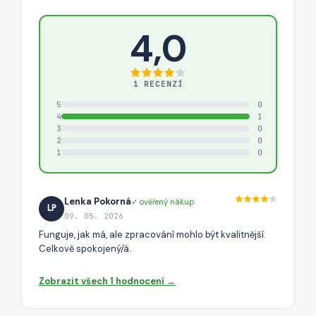
4,0
1 RECENZÍ
5
0
4
1
3
0
2
0
1
0
Lenka Pokorná
✓ ověřený nákup
LP
09. 05. 2026
Funguje, jak má, ale zpracování mohlo být kvalitnější.
Celkově spokojený/á.
Zobrazit všech 1 hodnocení →