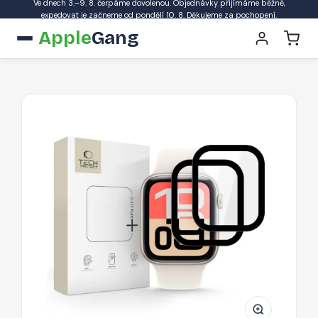
Ve dnech 3.–9. 8. čerpáme dovolenou. Objednávky přijímáme běžně,
expedovat je začneme od pondělí 10. 8. Děkujeme za pochopení.
Apple
Gang
Hybridní
ochranné
sklo
Tech-
Protect
Glass