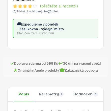
(přečtěte si recenzi)
Přidat do oblíbených
Sdílet
🚚
Expedujeme v pondělí
– Zásilkovna - výdejní místo
(Doručení za 1–2 prac. dní)
✓
↩
Doprava zdarma od 599 Kč
30 dní na vrácení zboží
★
☎
Originální Apple produkty
Zákaznická podpora
Popis
Parametry
Hodnocení
O
1
1