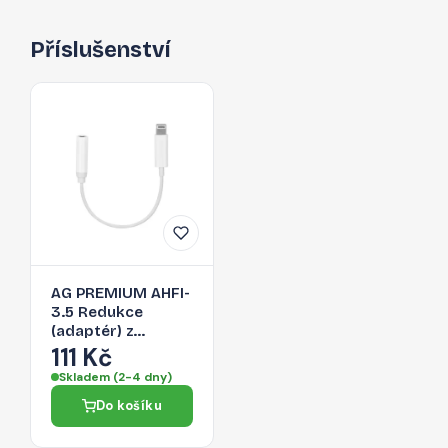
Příslušenství
AG PREMIUM AHFI-
3.5 Redukce
(adaptér) z
Lightning na 3,5
111 Kč
Jack, bílá
Skladem (2-4 dny)
Do košíku