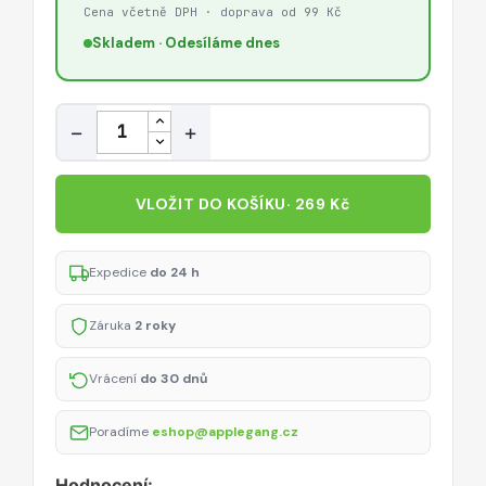
3
Cena včetně DPH · doprava od 99 Kč
(40
Skladem · Odesíláme dnes
mm)
–
černé
Množství
−
+
VLOŽIT DO KOŠÍKU
· 269 Kč
Expedice
do 24 h
Záruka
2 roky
Vrácení
do 30 dnů
Poradíme
eshop@applegang.cz
Hodnocení: