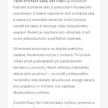
Tech-Protect Easy Set Flex+
je inovativní
hybridní ochranné sklo s pokročilým instalačním
systémem. V balení naleznete dvě ochranná skla
a oranžový montážní rámeček, který přesně
navádí instalaci a eliminuje riziko nesprávného
usazení. Řešení je navrženo pro uživatele, kteří
ocení jednoduchost a perfektní výsledek.
Ultratenká konstrukce na displeji prakticky
zanikne. Keramická vrstva s tvrdostí 7H účinně
chrání před poškrábáním při každodenním
kontaktu s povrchy. Hlavní výhodou hybridního
skla je jeho pružnost – na rozdíl od klasického
tvrzeného skla dokáže absorbovat energii nárazů
bez prasknutí či tříštění, což zajišťuje
dlouhodobou ochranu.
Systém Easy Set činí instalaci rychlou, přesnou a