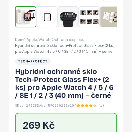
Flex+
(2
ks)
pro
Apple
Domů
Apple
Watch
Ochrana displeje
/
/
/
/
Watch
Hybridní ochranné sklo Tech-Protect Glass Flex+ (2 ks)
4
pro Apple Watch 4 / 5 / 6 / SE 1 / 2 / 3 (40 mm) – černé
/
TECH-PROTECT
5
Hybridní ochranné sklo
/
Tech-Protect Glass Flex+ (2
6
ks) pro Apple Watch 4 / 5 / 6
/
/ SE 1 / 2 / 3 (40 mm) – černé
SE
1
SKU: 29228
EAN: 5906302336104
(1)
/
2
269 Kč
/