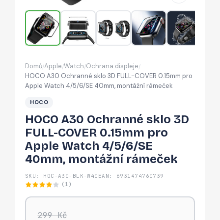
COVER
0.15mm
pro
Apple
Watch
Domů
Apple
Watch
Ochrana displeje
/
/
/
/
4/5/6/SE
HOCO A30 Ochranné sklo 3D FULL-COVER 0.15mm pro
40mm,
Apple Watch 4/5/6/SE 40mm, montážní rámeček
montážní
HOCO
rámeček
HOCO A30 Ochranné sklo 3D
FULL-COVER 0.15mm pro
Apple Watch 4/5/6/SE
40mm, montážní rámeček
SKU: HOC-A30-BLK-W40
EAN: 6931474760739
(1)
299 Kč