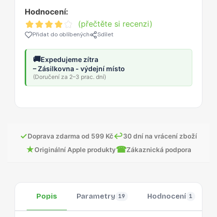
Hodnocení:
(přečtěte si recenzi)
Přidat do oblíbených
Sdílet
🚚
Expedujeme zítra
– Zásilkovna - výdejní místo
(Doručení za 2–3 prac. dní)
✓
↩
Doprava zdarma od 599 Kč
30 dní na vrácení zboží
★
☎
Originální Apple produkty
Zákaznická podpora
Popis
Parametry
Hodnocení
19
1