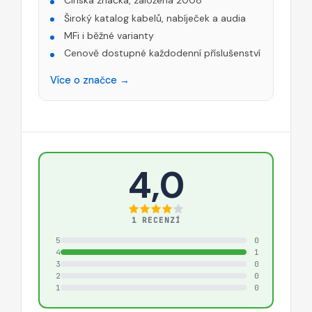
Čínská značka, založena 2008
Široký katalog kabelů, nabíječek a audia
MFi i běžné varianty
Cenově dostupné každodenní příslušenství
Více o značce →
4,0
1 RECENZÍ
5
0
4
1
3
0
2
0
1
0