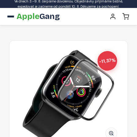
Ve dnech 3.–9. 8. čerpáme dovolenou. Objednávky přijímáme běžně,
expedovat je začneme od pondělí 10. 8. Děkujeme za pochopení.
Apple
Gang
-11,37%
HOCO
A30
Ochranné
sklo
3D
FULL-