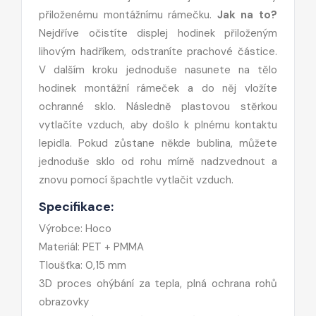
přiloženému montážnímu rámečku.
Jak na to?
Nejdříve očistíte displej hodinek přiloženým
lihovým hadříkem, odstraníte prachové částice.
V dalším kroku jednoduše nasunete na tělo
hodinek montážní rámeček a do něj vložíte
ochranné sklo. Následně plastovou stěrkou
vytlačíte vzduch, aby došlo k plnému kontaktu
lepidla. Pokud zůstane někde bublina, můžete
jednoduše sklo od rohu mírně nadzvednout a
znovu pomocí špachtle vytlačit vzduch.
Specifikace:
Výrobce: Hoco
Materiál: PET + PMMA
Tloušťka: 0,15 mm
3D proces ohýbání za tepla, plná ochrana rohů
obrazovky