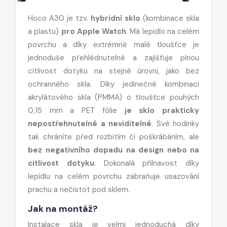
Hoco A30 je tzv.
hybridní sklo
(kombinace skla
a plastu)
pro Apple Watch
. Má lepidlo na celém
povrchu a díky extrémně malé tloušťce je
jednoduše přehlédnutelné a zajišťuje plnou
citlivost dotyku na stejné úrovni, jako bez
ochranného skla. Díky jedinečné kombinaci
akrylátového skla (PMMA) o tloušťce pouhých
0,15 mm a PET fólie
je sklo prakticky
nepostřehnutelné a neviditelné
. Své hodinky
tak chráníte před rozbitím či poškrábáním, ale
bez negativního dopadu na design nebo na
citlivost dotyku
. Dokonalá přilnavost díky
lepidlu na celém povrchu zabraňuje usazování
prachu a nečistot pod sklem.
Jak na montáž?
Instalace skla je velmi jednoduchá díky