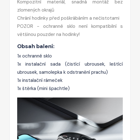
Kompozitní materiál, snadná montáž bez
zlomených okrajů
Chrání hodinky před poškrábáním a nečistotami
POZOR - ochranné sklo není kompatibilní s
většinou pouzder na hodinky!
Obsah balení:
1x ochranné sklo
1x instalační sada (čistící ubrousek, leštící
ubrousek, samolepka k odstranění prachu)
1x instalační rámeček
1x štěrka (mini špachtle)