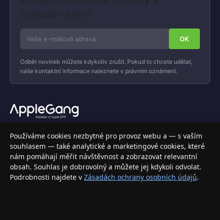
speciální slevy
Odběr novinek můžete kdykoliv zrušit. Pokud to chcete udělat,
naše kontaktní informace naleznete v právním oznámení.
Váš specializovaný obchod s Apple produkty, příslušenstvím a
Používáme cookies nezbytné pro provoz webu a — s vaším
elektronikou. Nakupujte bezpečně a s jistotou.
souhlasem — také analytické a marketingové cookies, které
nám pomáhají měřit návštěvnost a zobrazovat relevantní
INFORMACE
obsah. Souhlas je dobrovolný a můžete jej kdykoli odvolat.
Podrobnosti najdete v
Zásadách ochrany osobních údajů
.
Doprava a doručení
Způsoby platby
Obchodní podmínky