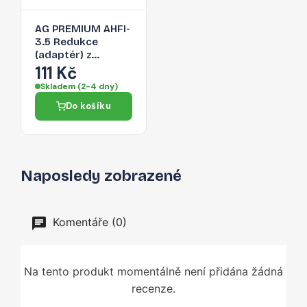
AG PREMIUM AHFI-
3.5 Redukce
(adaptér) z
Lightning na 3,5
111 Kč
Jack, bílá
Skladem (2-4 dny)
Do košíku
Naposledy zobrazené
Komentáře (0)
Na tento produkt momentálně není přidána žádná
recenze.