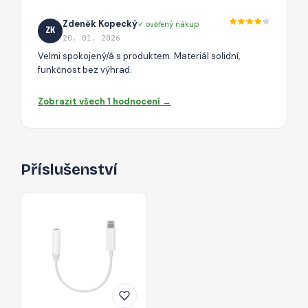
Zdeněk Kopecký
✓ ověřený nákup
ZK
20. 01. 2026
Velmi spokojený/á s produktem. Materiál solidní,
funkčnost bez výhrad.
Zobrazit všech 1 hodnocení →
Příslušenství