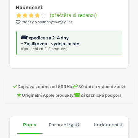
Hodnocení:
(přečtěte si recenzi)
Přidat do oblíbených
Sdílet
🚚
Expedice za 2–4 dny
– Zásilkovna - výdejní místo
(Doručení za 2–3 prac. dní)
✓
↩
Doprava zdarma od 599 Kč
30 dní na vrácení zboží
★
☎
Originální Apple produkty
Zákaznická podpora
Popis
Parametry
Hodnocení
19
1