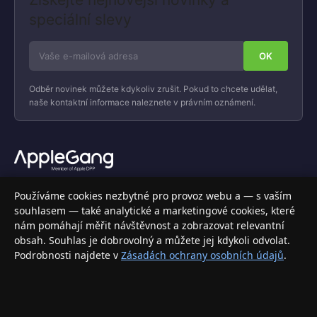
speciální slevy
Odběr novinek můžete kdykoliv zrušit. Pokud to chcete udělat,
naše kontaktní informace naleznete v právním oznámení.
Váš specializovaný obchod s Apple produkty, příslušenstvím a
Používáme cookies nezbytné pro provoz webu a — s vaším
elektronikou. Nakupujte bezpečně a s jistotou.
souhlasem — také analytické a marketingové cookies, které
nám pomáhají měřit návštěvnost a zobrazovat relevantní
INFORMACE
obsah. Souhlas je dobrovolný a můžete jej kdykoli odvolat.
Podrobnosti najdete v
Zásadách ochrany osobních údajů
.
Doprava a doručení
Způsoby platby
Obchodní podmínky