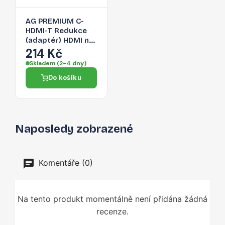
AG PREMIUM C-
HDMI-T Redukce
(adaptér) HDMI na
USB-C 3.1, délka
214 Kč
17cm, bílo-stříbrná
Skladem (2-4 dny)
Do košíku
Naposledy zobrazené
Komentáře (0)
Na tento produkt momentálně není přidána žádná
recenze.