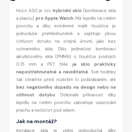
Hoco A30 je tzv.
hybridní sklo
(kombinace skla
a plastu)
pro Apple Watch
. Má lepidlo na celém
povrchu a díky extrémně malé tloušťce je
jednoduše přehlédnutelné a zajišťuje plnou
citlivost dotyku na stejné úrovni, jako bez
ochranného skla. Díky jedinečné kombinaci
akrylátového skla (PMMA) o tloušťce pouhých
0,15 mm a PET fólie
je sklo prakticky
nepostřehnutelné a neviditelné
. Své hodinky
tak chráníte před rozbitím či poškrábáním, ale
bez negativního dopadu na design nebo na
citlivost dotyku
. Dokonalá přilnavost díky
lepidlu na celém povrchu zabraňuje usazování
prachu a nečistot pod sklem.
Jak na montáž?
Instalace skla je velmi jednoduchá díky