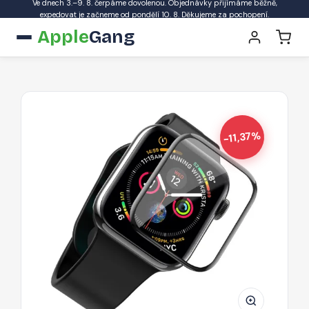
Ve dnech 3.–9. 8. čerpáme dovolenou. Objednávky přijímáme běžně,
expedovat je začneme od pondělí 10. 8. Děkujeme za pochopení.
Apple
Gang
-11,37%
HOCO
A30
Ochranné
sklo
3D
FULL-