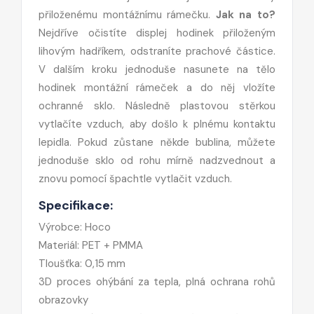
přiloženému montážnímu rámečku.
Jak na to?
Nejdříve očistíte displej hodinek přiloženým
lihovým hadříkem, odstraníte prachové částice.
V dalším kroku jednoduše nasunete na tělo
hodinek montážní rámeček a do něj vložíte
ochranné sklo. Následně plastovou stěrkou
vytlačíte vzduch, aby došlo k plnému kontaktu
lepidla. Pokud zůstane někde bublina, můžete
jednoduše sklo od rohu mírně nadzvednout a
znovu pomocí špachtle vytlačit vzduch.
Specifikace:
Výrobce: Hoco
Materiál: PET + PMMA
Tloušťka: 0,15 mm
3D proces ohýbání za tepla, plná ochrana rohů
obrazovky