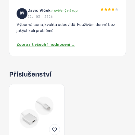
David Vlček
✓ ověřený nákup
DV
22. 03. 2026
Výborná cena, kvalita odpovídá. Používám denně bez
jakýchkoli problémů.
Zobrazit všech 1 hodnocení →
Příslušenství