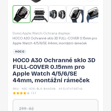
COVER
0.15mm
pro
Apple
Watch
Domů
Apple
Watch
Ochrana displeje
/
/
/
/
4/5/6/SE
HOCO A30 Ochranné sklo 3D FULL-COVER 0.15mm pro
44mm,
Apple Watch 4/5/6/SE 44mm, montážní rámeček
montážní
HOCO
rámeček
HOCO A30 Ochranné sklo 3D
FULL-COVER 0.15mm pro
Apple Watch 4/5/6/SE
44mm, montážní rámeček
SKU: HOC-A30-BLK-W44
EAN: 6931474760746
(1)
299 Kč