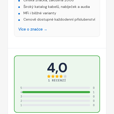
Čínská značka, založena 2008
Široký katalog kabelů, nabíječek a audia
MFi i běžné varianty
Cenově dostupné každodenní příslušenství
Více o značce →
4,0
1 RECENZÍ
5
0
4
1
3
0
2
0
1
0