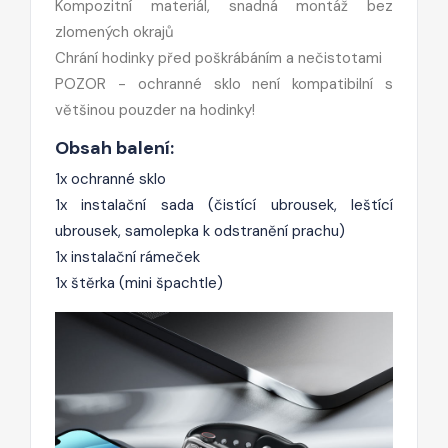
Kompozitní materiál, snadná montáž bez
zlomených okrajů
Chrání hodinky před poškrábáním a nečistotami
POZOR - ochranné sklo není kompatibilní s
většinou pouzder na hodinky!
Obsah balení:
1x ochranné sklo
1x instalační sada (čistící ubrousek, leštící
ubrousek, samolepka k odstranění prachu)
1x instalační rámeček
1x štěrka (mini špachtle)