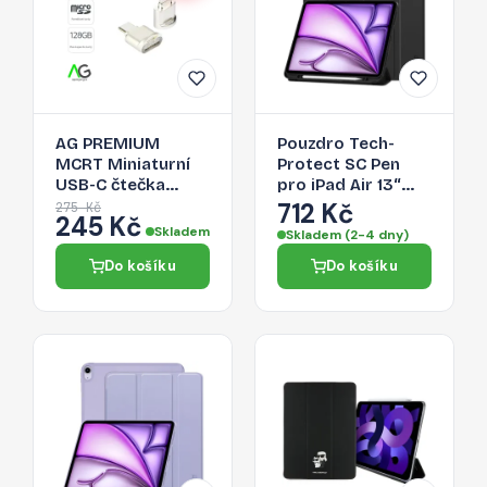
AG PREMIUM
Pouzdro Tech-
MCRT Miniaturní
Protect SC Pen
USB-C čtečka
pro iPad Air 13“
Micro SD karet,
2024 - černé
712 Kč
275 Kč
245 Kč
zlatá
Skladem
Skladem (2-4 dny)
Do košíku
Do košíku