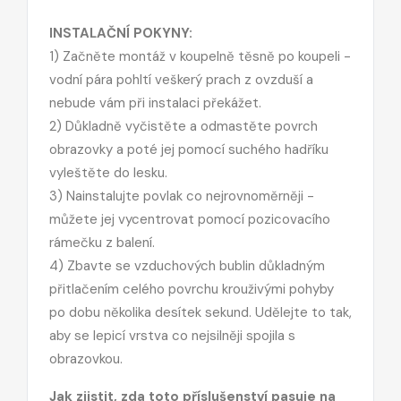
INSTALAČNÍ POKYNY:
1) Začněte montáž v koupelně těsně po koupeli -
vodní pára pohltí veškerý prach z ovzduší a
nebude vám při instalaci překážet.
2) Důkladně vyčistěte a odmastěte povrch
obrazovky a poté jej pomocí suchého hadříku
vyleštěte do lesku.
3) Nainstalujte povlak co nejrovnoměrněji -
můžete jej vycentrovat pomocí pozicovacího
rámečku z balení.
4) Zbavte se vzduchových bublin důkladným
přitlačením celého povrchu krouživými pohyby
po dobu několika desítek sekund. Udělejte to tak,
aby se lepicí vrstva co nejsilněji spojila s
obrazovkou.
Jak zjistit, zda toto příslušenství pasuje na