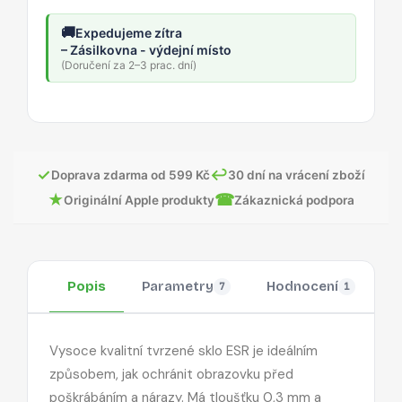
🚚
Expedujeme zítra
– Zásilkovna - výdejní místo
(Doručení za 2–3 prac. dní)
✓
↩
Doprava zdarma od 599 Kč
30 dní na vrácení zboží
★
☎
Originální Apple produkty
Zákaznická podpora
Popis
Parametry
Hodnocení
O
7
1
Vysoce kvalitní tvrzené sklo ESR je ideálním
způsobem, jak ochránit obrazovku před
poškrábáním a nárazy. Má tloušťku 0,3 mm a