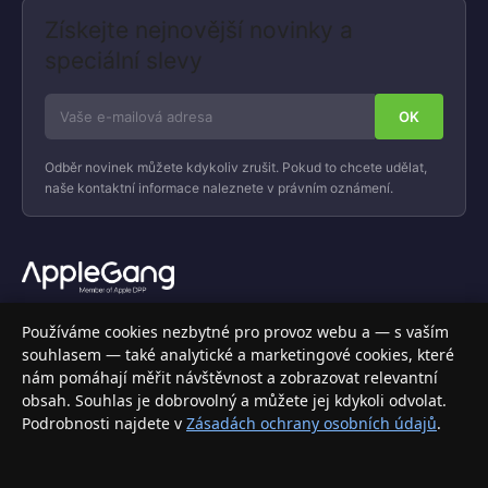
Získejte nejnovější novinky a
speciální slevy
Odběr novinek můžete kdykoliv zrušit. Pokud to chcete udělat,
naše kontaktní informace naleznete v právním oznámení.
Váš specializovaný obchod s Apple produkty, příslušenstvím a
Používáme cookies nezbytné pro provoz webu a — s vaším
elektronikou. Nakupujte bezpečně a s jistotou.
souhlasem — také analytické a marketingové cookies, které
nám pomáhají měřit návštěvnost a zobrazovat relevantní
INFORMACE
obsah. Souhlas je dobrovolný a můžete jej kdykoli odvolat.
Podrobnosti najdete v
Zásadách ochrany osobních údajů
.
Doprava a doručení
Způsoby platby