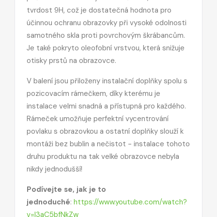
tvrdost 9H, což je dostatečná hodnota pro
účinnou ochranu obrazovky při vysoké odolnosti
samotného skla proti povrchovým škrábancům.
Je také pokryto oleofobní vrstvou, která snižuje
otisky prstů na obrazovce.
V balení jsou přiloženy instalační doplňky spolu s
pozicovacím rámečkem, díky kterému je
instalace velmi snadná a přístupná pro každého.
Rámeček umožňuje perfektní vycentrování
povlaku s obrazovkou a ostatní doplňky slouží k
montáži bez bublin a nečistot - instalace tohoto
druhu produktu na tak velké obrazovce nebyla
nikdy jednodušší!
Podívejte se, jak je to
jednoduché
:
https://www.youtube.com/watch?
v=I3aC5bfNkZw