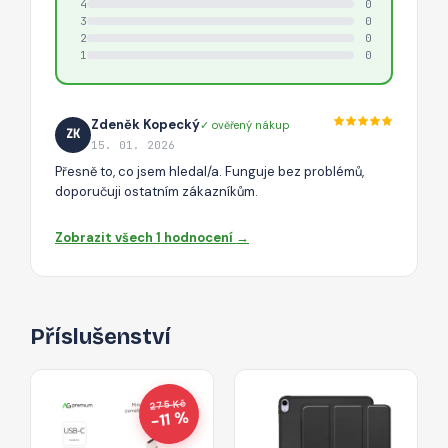
4
0
3
0
2
0
1
0
Zdeněk Kopecký
✓ ověřený nákup
ZK
15. 01. 2026
Přesně to, co jsem hledal/a. Funguje bez problémů,
doporučuji ostatním zákazníkům.
Zobrazit všech 1 hodnocení →
Příslušenství
275 Kč
−11 %