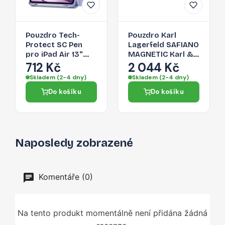
Pouzdro Tech-
Pouzdro Karl
Protect SC Pen
Lagerfeld SAFIANO
pro iPad Air 13“
MAGNETIC Karl &
2024 - fialové
Choupette pro
712 Kč
2 044 Kč
iPad Air 13" 2024 -
Skladem (2-4 dny)
Skladem (2-4 dny)
černé
Do košíku
Do košíku
Naposledy zobrazené
Komentáře (0)
Na tento produkt momentálně není přidána žádná