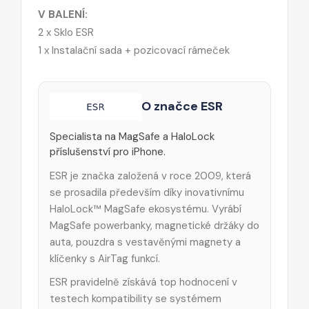
V BALENÍ:
2 x Sklo ESR
1 x Instalační sada + pozicovací rámeček
O značce ESR
Specialista na MagSafe a HaloLock
příslušenství pro iPhone.
ESR je značka založená v roce 2009, která
se prosadila především díky inovativnímu
HaloLock™ MagSafe ekosystému. Vyrábí
MagSafe powerbanky, magnetické držáky do
auta, pouzdra s vestavěnými magnety a
klíčenky s AirTag funkcí.
ESR pravidelně získává top hodnocení v
testech kompatibility se systémem