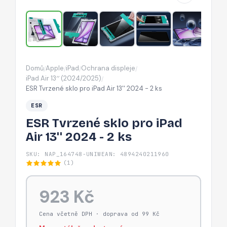
13''
2024
-
2
ks
Domů
Apple
iPad
Ochrana displeje
/
/
/
/
iPad Air 13′′ (2024/2025)
/
ESR Tvrzené sklo pro iPad Air 13'' 2024 - 2 ks
ESR
ESR Tvrzené sklo pro iPad
Air 13'' 2024 - 2 ks
SKU: NAP_164748-UNIW
EAN: 4894240211960
(1)
923 Kč
Cena včetně DPH · doprava od 99 Kč