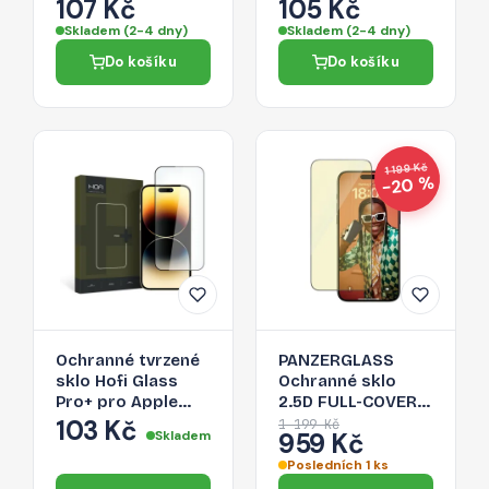
3,5/Lightning,
Glass Pro+ pro
107 Kč
105 Kč
stříbrná
Apple iPhone 15
Skladem (2-4 dny)
Skladem (2-4 dny)
Pro Max
Do košíku
Do košíku
1 199 Kč
−20 %
Ochranné tvrzené
PANZERGLASS
sklo Hofi Glass
Ochranné sklo
Pro+ pro Apple
2.5D FULL-COVER
iPhone 15 Pro Max
0.4mm pro iPhone
103 Kč
1 199 Kč
Skladem
959 Kč
– černé
15 Pro Max,
EyeCare, černý
Posledních 1 ks
rámeček