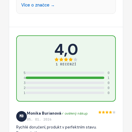
Více o značce →
4,0
1 RECENZÍ
5
0
4
1
3
0
2
0
1
0
Monika Burianová
✓ ověřený nákup
MB
05. 01. 2026
Rychlé doručení, produkt v perfektním stavu.