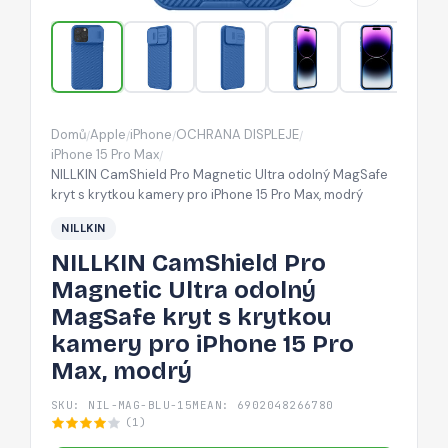
MagSafe
kryt
s
krytkou
kamery
Domů
Apple
iPhone
OCHRANA DISPLEJE
/
/
/
/
pro
iPhone 15 Pro Max
/
iPhone
NILLKIN CamShield Pro Magnetic Ultra odolný MagSafe
kryt s krytkou kamery pro iPhone 15 Pro Max, modrý
15
Pro
NILLKIN
Max,
NILLKIN CamShield Pro
modrý
Magnetic Ultra odolný
MagSafe kryt s krytkou
kamery pro iPhone 15 Pro
Max, modrý
SKU: NIL-MAG-BLU-15M
EAN: 6902048266780
(1)