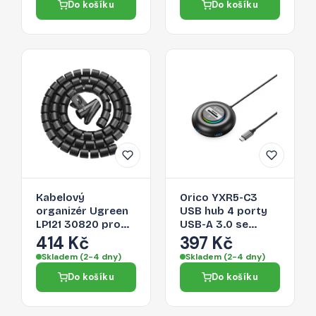
Do košíku
Do košíku
Kabelový
Orico YXR5-C3
organizér Ugreen
USB hub 4 porty
LP121 30820 pro
USB-A 3.0 se
kabely - černá
čtečkou SD a
414 Kč
397 Kč
microSD 0,3 m –
Skladem (2-4 dny)
Skladem (2-4 dny)
černý
Do košíku
Do košíku