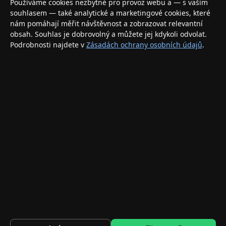
Používáme cookies nezbytné pro provoz webu a — s vaším
elektronikou. Nakupujte bezpečně a s jistotou.
souhlasem — také analytické a marketingové cookies, které
nám pomáhají měřit návštěvnost a zobrazovat relevantní
INFORMACE
obsah. Souhlas je dobrovolný a můžete jej kdykoli odvolat.
Podrobnosti najdete v
Zásadách ochrany osobních údajů
.
Doprava a doručení
Způsoby platby
Obchodní podmínky
Ochrana osobních údajů
Vrácení zboží a reklamace
KONTAKT
eshop@applegang.cz
Po–Pá: 9:00–18:00
Napište nám
© 2026 AppleGang.cz – Všechna práva vyhrazena