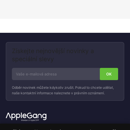
Získejte nejnovější novinky a
speciální slevy
Odběr novinek můžete kdykoliv zrušit. Pokud to chcete udělat,
naše kontaktní informace naleznete v právním oznámení.
Váš specializovaný obchod s Apple produkty, příslušenstvím a