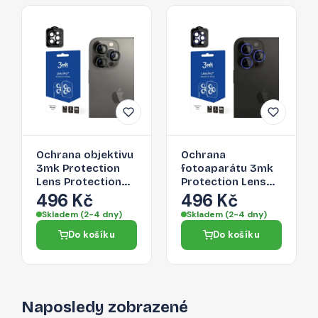
Ochrana objektivu
Ochrana
3mk Protection
fotoaparátu 3mk
Lens Protection
Protection Lens
Pro pro iPhone 15
Protection Pro pro
496 Kč
496 Kč
Pro Max - graphite
iPhone 15 Pro Max
Skladem (2-4 dny)
Skladem (2-4 dny)
- modrý rám
Do košíku
Do košíku
Naposledy zobrazené