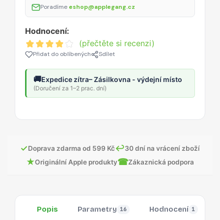
Poradíme
eshop@applegang.cz
Hodnocení:
(přečtěte si recenzi)
Přidat do oblíbených
Sdílet
🚚
Expedice zítra
– Zásilkovna - výdejní místo
(Doručení za 1–2 prac. dní)
✓
↩
Doprava zdarma od 599 Kč
30 dní na vrácení zboží
★
☎
Originální Apple produkty
Zákaznická podpora
Popis
Parametry
Hodnocení
16
1