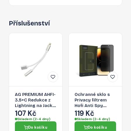
Příslušenství
AG PREMIUM AHFI-
Ochranné sklo s
3.5+C Redukce z
Privacy filtrem
Lightning na Jack
Hofi Anti Spy
3,5/Lightning,
Glass Pro+ pro
107 Kč
119 Kč
stříbrná
Apple iPhone 15
Skladem (2-4 dny)
Skladem (2-4 dny)
Pro Max
Do košíku
Do košíku