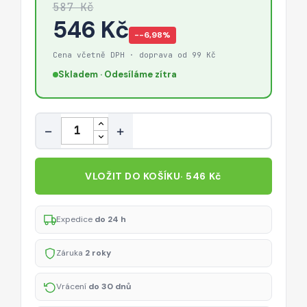
587 Kč
546 Kč
−-6,98%
Cena včetně DPH · doprava od 99 Kč
Skladem · Odesíláme zítra
Množství
−
+
VLOŽIT DO KOŠÍKU
· 546 Kč
Expedice
do 24 h
Záruka
2 roky
Vrácení
do 30 dnů