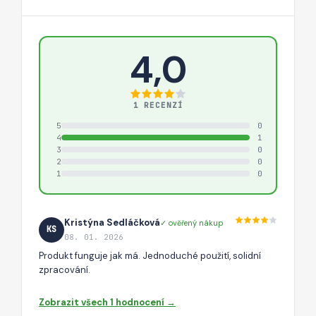
4,0
1 RECENZÍ
5
0
4
1
3
0
2
0
1
0
Kristýna Sedláčková
✓ ověřený nákup
KS
08. 01. 2026
Produkt funguje jak má. Jednoduché použití, solidní
zpracování.
Zobrazit všech 1 hodnocení →