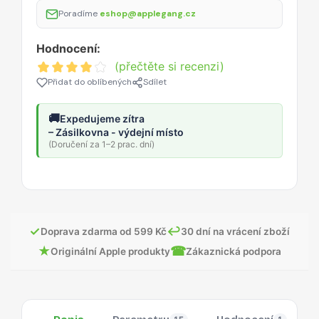
Poradíme
eshop@applegang.cz
Hodnocení:
(přečtěte si recenzi)
Přidat do oblíbených
Sdílet
🚚
Expedujeme zítra
– Zásilkovna - výdejní místo
(Doručení za 1–2 prac. dní)
✓
↩
Doprava zdarma od 599 Kč
30 dní na vrácení zboží
★
☎
Originální Apple produkty
Zákaznická podpora