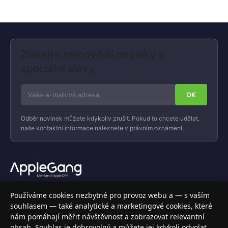
Získejte nejnovější novinky a
speciální slevy
Odběr novinek můžete kdykoliv zrušit. Pokud to chcete udělat,
naše kontaktní informace naleznete v právním oznámení.
Váš specializovaný obchod s Apple produkty, příslušenstvím a
Používáme cookies nezbytné pro provoz webu a — s vaším
elektronikou. Nakupujte bezpečně a s jistotou.
souhlasem — také analytické a marketingové cookies, které
nám pomáhají měřit návštěvnost a zobrazovat relevantní
INFORMACE
obsah. Souhlas je dobrovolný a můžete jej kdykoli odvolat.