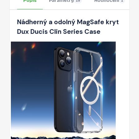
Popis
Parametry
Hodnocení
15
1
Nádherný a odolný MagSafe kryt
Dux Ducis Clin Series Case