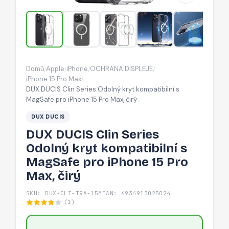
kompatibilní
s
MagSafe
pro
iPhone
Domů
Apple
iPhone
OCHRANA DISPLEJE
/
/
/
/
15
iPhone 15 Pro Max
/
Pro
DUX DUCIS Clin Series Odolný kryt kompatibilní s
MagSafe pro iPhone 15 Pro Max, čirý
Max,
čirý
DUX DUCIS
DUX DUCIS Clin Series
Odolný kryt kompatibilní s
MagSafe pro iPhone 15 Pro
Max, čirý
SKU: DUX-CLI-TRA-15M
EAN: 6934913025024
(1)