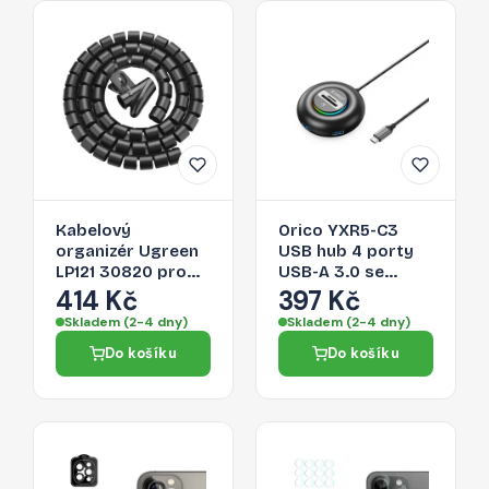
Kabelový
Orico YXR5-C3
organizér Ugreen
USB hub 4 porty
LP121 30820 pro
USB-A 3.0 se
kabely - černá
čtečkou SD a
414 Kč
397 Kč
microSD 0,3 m –
Skladem (2-4 dny)
Skladem (2-4 dny)
černý
Do košíku
Do košíku