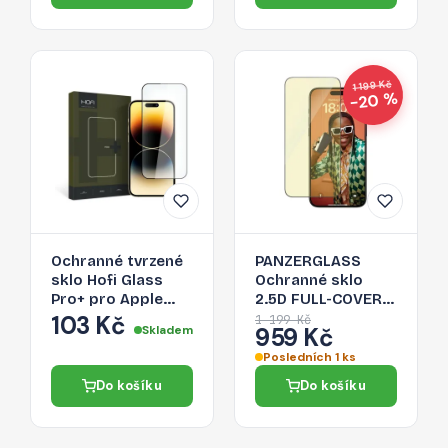
1 199 Kč
−20 %
Ochranné tvrzené
PANZERGLASS
sklo Hofi Glass
Ochranné sklo
Pro+ pro Apple
2.5D FULL-COVER
iPhone 15 Pro Max
0.4mm pro iPhone
103 Kč
1 199 Kč
Skladem
959 Kč
– černé
15 Pro Max,
EyeCare, černý
Posledních 1 ks
rámeček
Do košíku
Do košíku