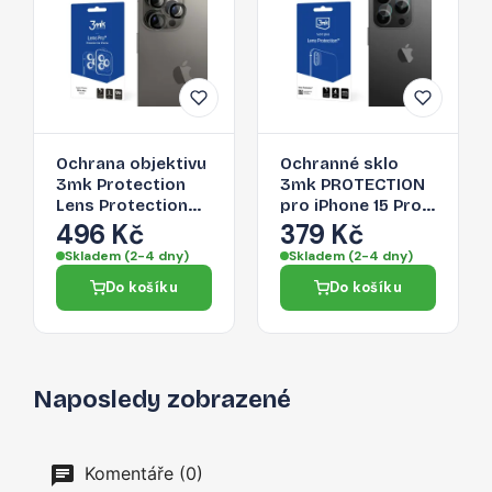
Ochrana objektivu
Ochranné sklo
3mk Protection
3mk PROTECTION
Lens Protection
pro iPhone 15 Pro
Pro pro iPhone 15
Max - ochrana
496 Kč
379 Kč
Pro Max - graphite
čoček (lens
Skladem (2-4 dny)
Skladem (2-4 dny)
protection)
Do košíku
Do košíku
Naposledy zobrazené
Komentáře (0)