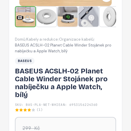
Stojánek
pro
nabíječku
a
Apple
Domů
Kabely a redukce
Organizace kabelů
/
/
/
Watch,
BASEUS ACSLH-02 Planet Cable Winder Stojánek pro
bílý
nabíječku a Apple Watch, bílý
BASEUS
BASEUS ACSLH-02 Planet
Cable Winder Stojánek pro
nabíječku a Apple Watch,
bílý
SKU: BAS-PLA-NET-WHI
EAN: 6953156224360
(1)
299 Kč