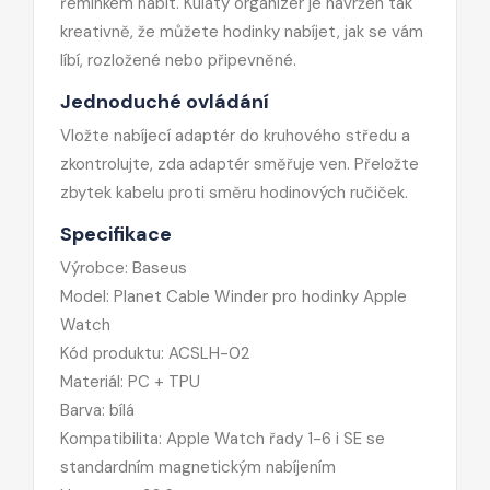
řemínkem nabít. Kulatý organizér je navržen tak
kreativně, že můžete hodinky nabíjet, jak se vám
líbí, rozložené nebo připevněné.
Jednoduché ovládání
Vložte nabíjecí adaptér do kruhového středu a
zkontrolujte, zda adaptér směřuje ven. Přeložte
zbytek kabelu proti směru hodinových ručiček.
Specifikace
Výrobce: Baseus
Model: Planet Cable Winder pro hodinky Apple
Watch
Kód produktu: ACSLH-02
Materiál: PC + TPU
Barva: bílá
Kompatibilita: Apple Watch řady 1-6 i SE se
standardním magnetickým nabíjením