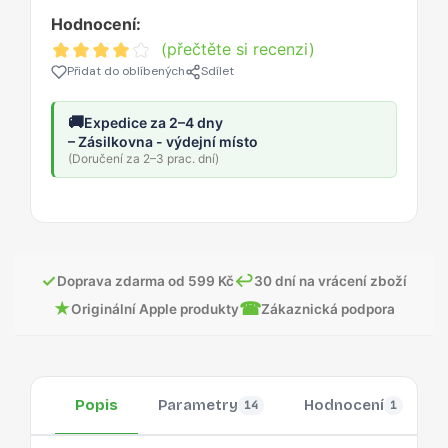
Hodnocení:
(přečtěte si recenzi)
Přidat do oblíbených
Sdílet
🚚
Expedice za 2–4 dny
– Zásilkovna - výdejní místo
(Doručení za 2–3 prac. dní)
✓
↩
Doprava zdarma od 599 Kč
30 dní na vrácení zboží
★
☎
Originální Apple produkty
Zákaznická podpora
Popis
Parametry
Hodnocení
14
1