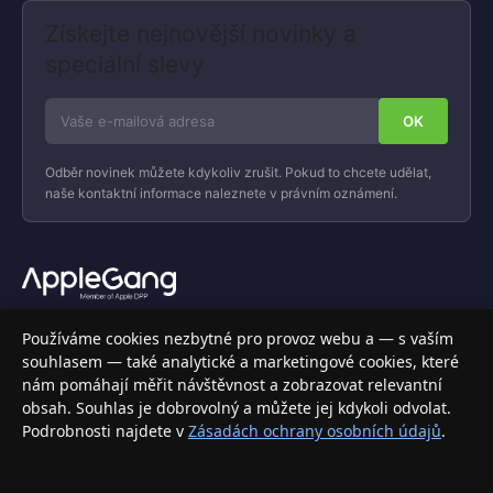
Získejte nejnovější novinky a
speciální slevy
Odběr novinek můžete kdykoliv zrušit. Pokud to chcete udělat,
naše kontaktní informace naleznete v právním oznámení.
Váš specializovaný obchod s Apple produkty, příslušenstvím a
Používáme cookies nezbytné pro provoz webu a — s vaším
elektronikou. Nakupujte bezpečně a s jistotou.
souhlasem — také analytické a marketingové cookies, které
nám pomáhají měřit návštěvnost a zobrazovat relevantní
INFORMACE
obsah. Souhlas je dobrovolný a můžete jej kdykoli odvolat.
Podrobnosti najdete v
Zásadách ochrany osobních údajů
.
Doprava a doručení
Způsoby platby