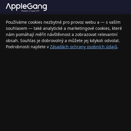
Váš specializovaný obchod s Apple produkty, příslušenstvím a
Používáme cookies nezbytné pro provoz webu a — s vaším
elektronikou. Nakupujte bezpečně a s jistotou.
souhlasem — také analytické a marketingové cookies, které
nám pomáhají měřit návštěvnost a zobrazovat relevantní
INFORMACE
obsah. Souhlas je dobrovolný a můžete jej kdykoli odvolat.
Podrobnosti najdete v
Zásadách ochrany osobních údajů
.
Doprava a doručení
Způsoby platby
Obchodní podmínky
Ochrana osobních údajů
Vrácení zboží a reklamace
KONTAKT
eshop@applegang.cz
Po–Pá: 9:00–18:00
Napište nám