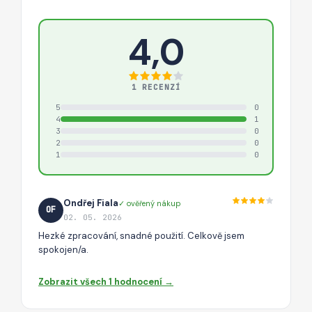
4,0
1 RECENZÍ
5
0
4
1
3
0
2
0
1
0
Ondřej Fiala
✓ ověřený nákup
OF
02. 05. 2026
Hezké zpracování, snadné použití. Celkově jsem
spokojen/a.
Zobrazit všech 1 hodnocení →