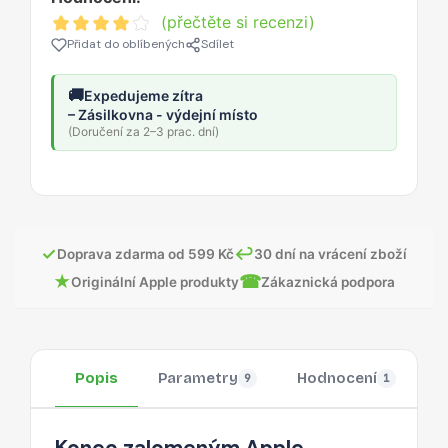
(přečtěte si recenzi)
Přidat do oblíbených
Sdílet
🚚
Expedujeme zítra
– Zásilkovna - výdejní místo
(Doručení za 2–3 prac. dní)
✓
↩
Doprava zdarma od 599 Kč
30 dní na vrácení zboží
★
☎
Originální Apple produkty
Zákaznická podpora
Popis
Parametry
Hodnocení
O
9
1
Konec zalomeným Apple