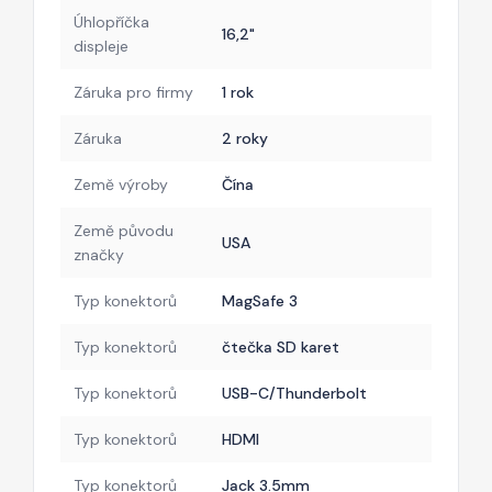
Úhlopříčka
16,2"
displeje
Záruka pro firmy
1 rok
Záruka
2 roky
Země výroby
Čína
Země původu
USA
značky
Typ konektorů
MagSafe 3
Typ konektorů
čtečka SD karet
Typ konektorů
USB-C/Thunderbolt
Typ konektorů
HDMI
Typ konektorů
Jack 3.5mm