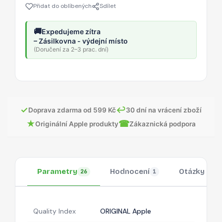
Přidat do oblíbených
Sdílet
🚚
Expedujeme zítra
– Zásilkovna - výdejní místo
(Doručení za 2–3 prac. dní)
✓
↩
Doprava zdarma od 599 Kč
30 dní na vrácení zboží
★
☎
Originální Apple produkty
Zákaznická podpora
Parametry
Hodnocení
Otázky
26
1
Quality Index
ORIGINAL Apple