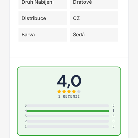
Druh Nabíjení
Drátové
Distribuce
CZ
Barva
Šedá
4,0
1 RECENZÍ
5
0
4
1
3
0
2
0
1
0