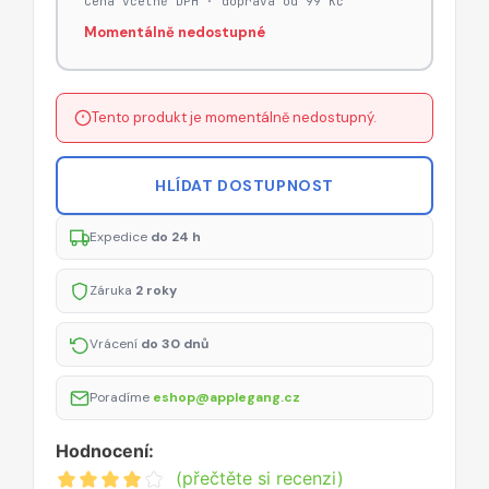
Cena včetně DPH · doprava od 99 Kč
Momentálně nedostupné
Tento produkt je momentálně nedostupný.
HLÍDAT DOSTUPNOST
Expedice
do 24 h
Záruka
2 roky
Vrácení
do 30 dnů
Poradíme
eshop@applegang.cz
Hodnocení:
(přečtěte si recenzi)