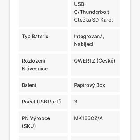
USB-
C/Thunderbolt
Čtečka SD Karet
Typ Baterie
Integrovaná,
Nabíjecí
Rozložení
QWERTZ (České)
Klávesnice
Balení
Papírový Box
Počet USB Portů
3
PN Výrobce
MK183CZ/A
(SKU)