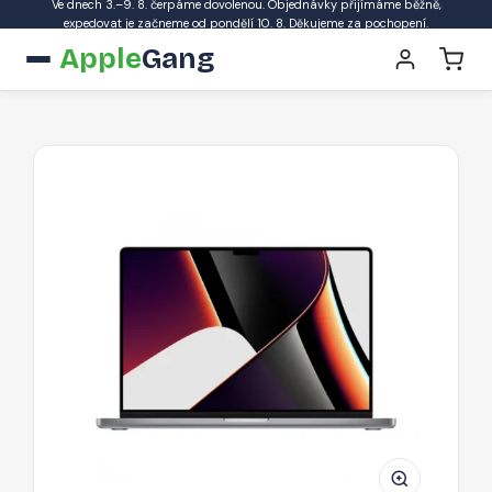
Ve dnech 3.–9. 8. čerpáme dovolenou. Objednávky přijímáme běžně,
expedovat je začneme od pondělí 10. 8. Děkujeme za pochopení.
Apple
Gang
APPLE
MacBook
Pro
16"/M1
Pro/16GB/512GB/10
CPU/16