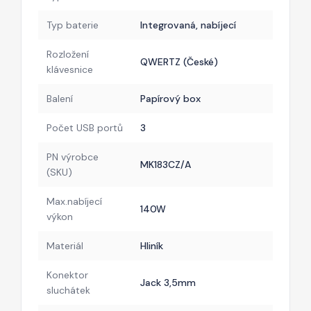
Typ baterie
Integrovaná, nabíjecí
Rozložení
QWERTZ (České)
klávesnice
Balení
Papírový box
Počet USB portů
3
PN výrobce
MK183CZ/A
(SKU)
Max.nabíjecí
140W
výkon
Materiál
Hliník
Konektor
Jack 3,5mm
sluchátek