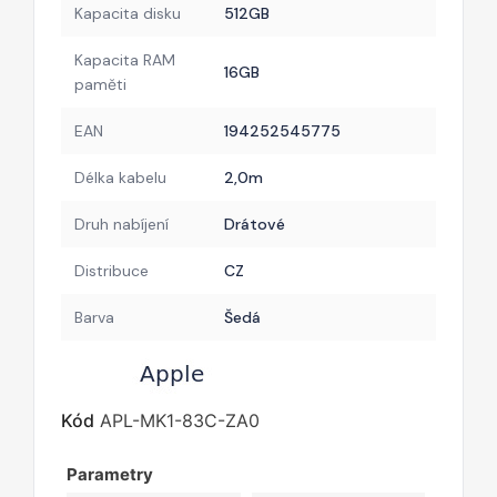
Kapacita disku
512GB
Kapacita RAM
16GB
paměti
EAN
194252545775
Délka kabelu
2,0m
Druh nabíjení
Drátové
Distribuce
CZ
Barva
Šedá
Kód
APL-MK1-83C-ZA0
Parametry