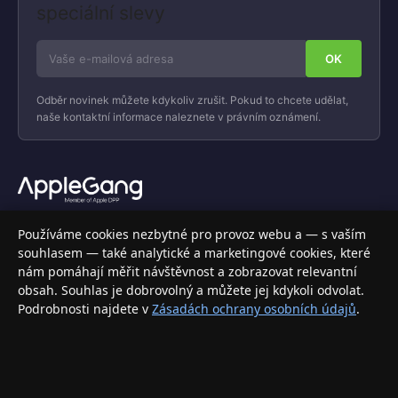
speciální slevy
Odběr novinek můžete kdykoliv zrušit. Pokud to chcete udělat,
naše kontaktní informace naleznete v právním oznámení.
Váš specializovaný obchod s Apple produkty, příslušenstvím a
Používáme cookies nezbytné pro provoz webu a — s vaším
elektronikou. Nakupujte bezpečně a s jistotou.
souhlasem — také analytické a marketingové cookies, které
nám pomáhají měřit návštěvnost a zobrazovat relevantní
INFORMACE
obsah. Souhlas je dobrovolný a můžete jej kdykoli odvolat.
Podrobnosti najdete v
Zásadách ochrany osobních údajů
.
Doprava a doručení
Způsoby platby
Obchodní podmínky
Ochrana osobních údajů