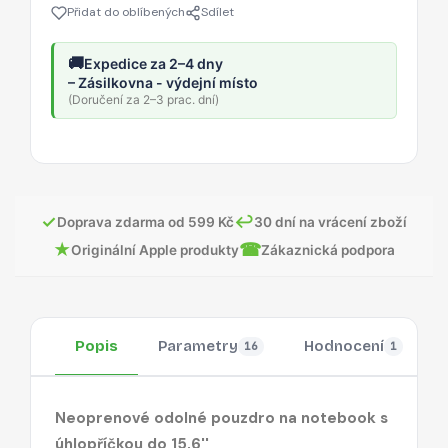
Přidat do oblíbených
Sdílet
🚚
Expedice za 2–4 dny
– Zásilkovna - výdejní místo
(Doručení za 2–3 prac. dní)
✓
↩
Doprava zdarma od 599 Kč
30 dní na vrácení zboží
★
☎
Originální Apple produkty
Zákaznická podpora
Popis
Parametry
Hodnocení
16
1
Neoprenové odolné pouzdro na notebook s
úhlopříčkou do 15,6''