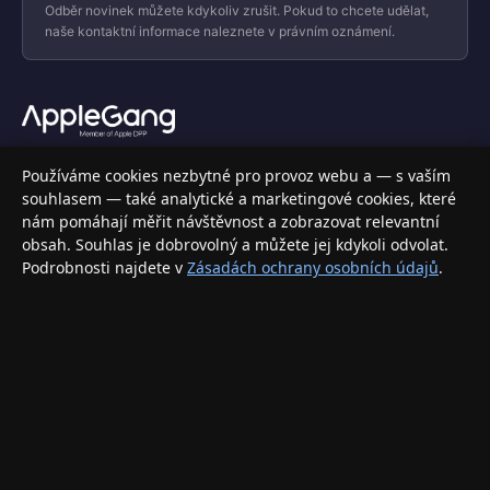
Odběr novinek můžete kdykoliv zrušit. Pokud to chcete udělat,
naše kontaktní informace naleznete v právním oznámení.
Váš specializovaný obchod s Apple produkty, příslušenstvím a
Používáme cookies nezbytné pro provoz webu a — s vaším
elektronikou. Nakupujte bezpečně a s jistotou.
souhlasem — také analytické a marketingové cookies, které
nám pomáhají měřit návštěvnost a zobrazovat relevantní
INFORMACE
obsah. Souhlas je dobrovolný a můžete jej kdykoli odvolat.
Podrobnosti najdete v
Zásadách ochrany osobních údajů
.
Doprava a doručení
Způsoby platby
Obchodní podmínky
Ochrana osobních údajů
Vrácení zboží a reklamace
KONTAKT