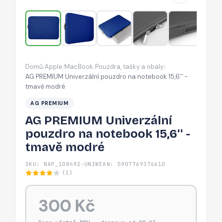
15,6''
-
tmavě
modré
Domů
Apple
MacBook
Pouzdra, tašky a obaly
/
/
/
/
AG PREMIUM Univerzální pouzdro na notebook 15,6'' -
tmavě modré
AG PREMIUM
AG PREMIUM Univerzální
pouzdro na notebook 15,6'' -
tmavě modré
SKU: NAP_108492-UNIW
EAN: 5907769376610
(1)
300 Kč