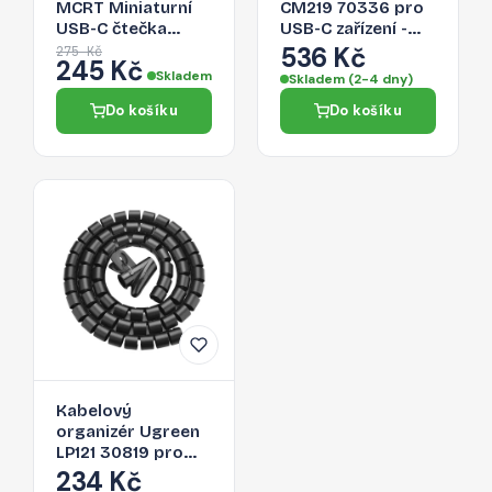
MCRT Miniaturní
CM219 70336 pro
USB-C čtečka
USB-C zařízení -
Micro SD karet,
šedá
536 Kč
275 Kč
245 Kč
zlatá
Skladem
Skladem (2-4 dny)
Do košíku
Do košíku
Kabelový
organizér Ugreen
LP121 30819 pro
kabely - černá
234 Kč