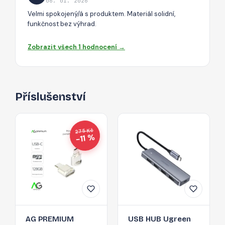
06. 01. 2026
Velmi spokojený/á s produktem. Materiál solidní,
funkčnost bez výhrad.
Zobrazit všech 1 hodnocení →
Příslušenství
275 Kč
−11 %
AG PREMIUM
USB HUB Ugreen