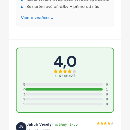
Bez prémiové přirážky – přímo od nás
Více o značce →
4,0
1 RECENZÍ
5
0
4
1
3
0
2
0
1
0
Jakub Veselý
✓ ověřený nákup
JV