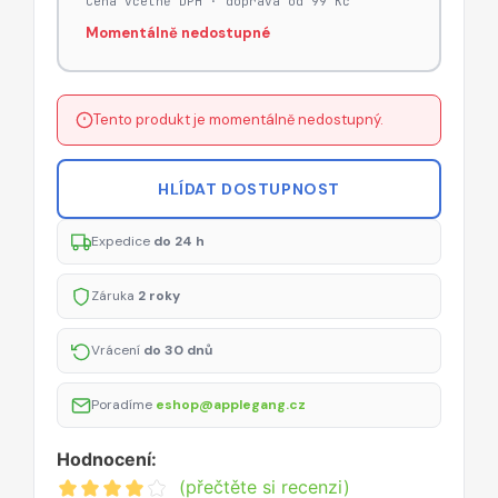
Cena včetně DPH · doprava od 99 Kč
Momentálně nedostupné
Tento produkt je momentálně nedostupný.
HLÍDAT DOSTUPNOST
Expedice
do 24 h
Záruka
2 roky
Vrácení
do 30 dnů
Poradíme
eshop@applegang.cz
Hodnocení:
(přečtěte si recenzi)